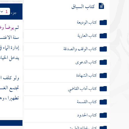
كتاب السباق
جزء
1
كتاب الوديعة
ثم
يوضأ وض
كتاب العارية
سنة الاغتسا
إدارة الماء
كتاب الوقف والصدقة
يدخل الخياش
كتاب الدعوى
كتاب الشهادة
ولو كلف ال
تجتمع الغسا
كتاب آداب القاضي
تطهيرا ، وه
كتاب القسمة
كتاب الحدود
كتاب قطاع الطريق