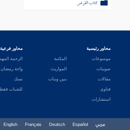
كتاب القرض
محاور رئيسية
محاور فرعية
موسوعات
المكتبة
الرحمة المهد
صوتيات
المواريث
واحة رمضان
مقالات
بنين وبنات
نسك
فتاوى
للشباب فقط
استشارات
عربي
Español
Deutsch
Français
English