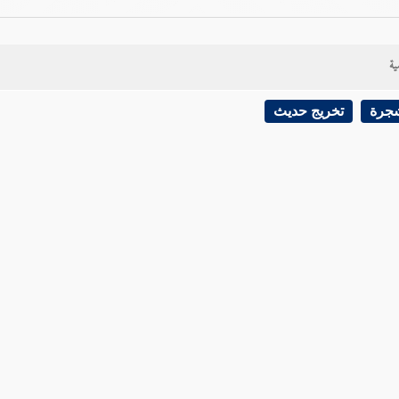
ية
شجرة
تخريج حديث