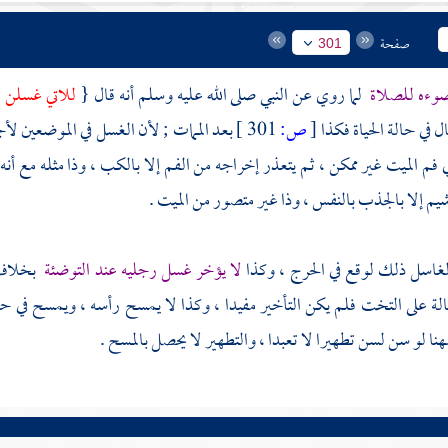
صفحة
301
وءه للصلاة
لما روي عن النبي صلى الله عليه وسلم أنه قال {
للاتي غسلن اب
ل في حالة الحياة فكذا
[
ص:
301 ]
بعد الممات ; لأن الغسل في الموضعين لأج
 في فم الميت غير ممكن ، ثم يتعذر إخراجه من الفم إلا بالكب ، وذا مثله مع أنه
يم إلا بالجذب بالنفس ، وذا غير متصور من الميت .
غاسل ذلك لوقع في الحرج ، وكذا
لا يؤخر غسل رجليه عند التوضئة
بخلاف ح
لة على التخت فلم يكن التأخير مفيدا ، وكذا لا يمسح رأسه ، ويمسح في حالة
هنا لو سن لسن تطهيرا لا تعبدا ، والتطهير لا يحصل بالمسح .