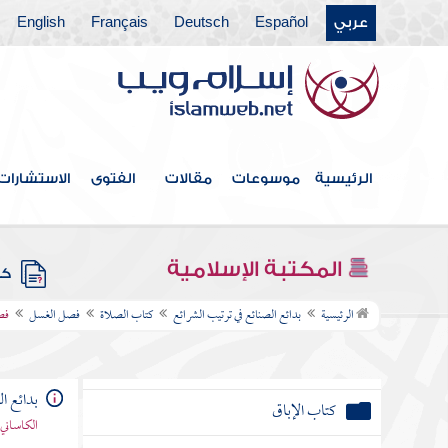
كتاب الرهن
عربي
Español
Deutsch
Français
English
كتاب المزارعة
كتاب المعاملة
كتاب الشرب
الرئيسية
موسوعات
مقالات
الفتوى
الاستشارات
كتاب الأراضي
كتاب المفقود
المكتبة الإسلامية
كتب
كتاب اللقيط
الرئيسية
بدائع الصنائع في ترتيب الشرائع
كتاب الصلاة
فصل الغسل
فص
كتاب اللقطة
بدائع ا
كتاب الإباق
الكاساني 