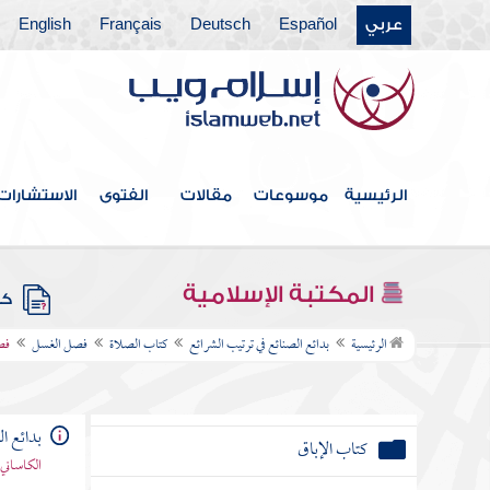
كتاب الرهن
عربي
Español
Deutsch
Français
English
كتاب المزارعة
كتاب المعاملة
كتاب الشرب
الرئيسية
موسوعات
مقالات
الفتوى
الاستشارات
كتاب الأراضي
كتاب المفقود
المكتبة الإسلامية
كتب
كتاب اللقيط
الرئيسية
بدائع الصنائع في ترتيب الشرائع
كتاب الصلاة
فصل الغسل
فص
كتاب اللقطة
بدائع ا
كتاب الإباق
الكاساني 