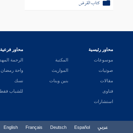
كتاب القرض
محاور رئيسية
محاور فرعية
موسوعات
المكتبة
الرحمة المهد
صوتيات
المواريث
واحة رمضان
مقالات
بنين وبنات
نسك
فتاوى
للشباب فقط
استشارات
عربي
Español
Deutsch
Français
English