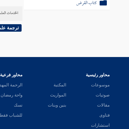
كتاب القرض
الخدمات العلم
ترجمة علم
محاور رئيسية
محاور فرعية
موسوعات
المكتبة
الرحمة المهد
صوتيات
المواريث
واحة رمضان
مقالات
بنين وبنات
نسك
فتاوى
للشباب فقط
استشارات