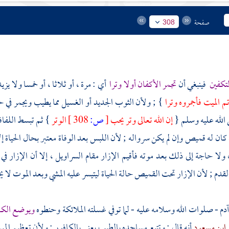
صفحة
308
لتكفين
فينبغي أن
تجمر الأكفان أولا وترا
أي : مرة ، أو ثلاثا ، أو خمسا ولا يز
رتم الميت فأجمروه وترا
} ; ولأن الثوب الجديد أو الغسيل مما يطيب ويجمر في حا
 الله عليه وسلم {
إن الله تعالى وتر يحب
[
ص:
308 ]
الوتر
} ثم تبسط اللفاف
ان له قميص وإن لم يكن سرواله ; لأن اللبس بعد الوفاة معتبر بحال الحياة 
 ولا حاجة إلى ذلك بعد موته فأقيم الإزار مقام السراويل ، إلا أن الإزا
لقدم ; لأن الإزار تحت القميص حالة الحياة ليتيسر عليه المشي وبعد الموت لا يح
دم
- صلوات الله وسلامه عليه - لما توفي غسلته الملائكة وحنطوه
ويوضع الكا
ابن مسعود
أنه قال : وتتبع مساجده بالطيب يعني بالكافور ; ولأن تعظيم الم