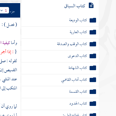
كتاب السباق
جزء
1
كتاب الوديعة
( فصل ) :
كتاب العارية
وأما
كيفية ا
كتاب الوقف والصدقة
{
: إذا أجم
كتاب الدعوى
لقوله : صلى
كتاب الشهادة
القميص إن ك
عند المشي ،
كتاب آداب القاضي
المنكب إلى ا
كتاب القسمة
كتاب الحدود
لما روي أن
آ
لما روي عن
كتاب قطاع الطريق