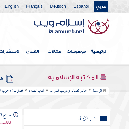
كتاب الرهن
عربي
Español
Deutsch
Français
English
كتاب المزارعة
كتاب المعاملة
كتاب الشرب
الرئيسية
موسوعات
مقالات
الفتوى
الاستشارات
كتاب الأراضي
كتاب المفقود
المكتبة الإسلامية
كتب
كتاب اللقيط
الرئيسية
بدائع الصنائع في ترتيب الشرائع
كتاب الصلاة
فصل بيان وجوب ال
كتاب اللقطة
بدائع ا
كتاب الإباق
الكاساني 