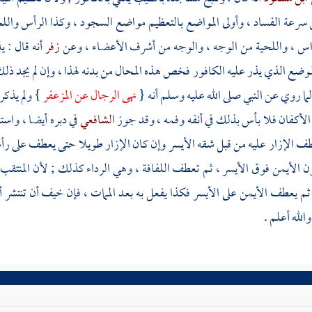
سرعة الفساد ، وأولى المواضع بالتعظيم مواضع السجود ، وكذا الرأس والل
اس ، واللحية من الوجه ، والوجه من أشرف الأعضاء ، وعن
زفر
أنه قال : ي
موضع الذي يذر عليه الكافور فخص هذه المحال من بدنه لهذا ، وإن لم يجد ذل
ا روي عن النبي صلى الله عليه وسلم أنه {
نهى الرجال عن المزعفر
} ولم يذكر
لأكفان فلا بأس بذلك في أنفه وفمه ، وقد جوز
الشافعي
في دبره أيضا ، واست
عطف الإزار عليه من قبل شقه الأيسر وإن كان الإزار طويلا حتى يعطف على ر
الأيمن فوق الأيسر ، ثم تعطف اللفافة ، وهي الرداء كذلك ; لأن المنتقب في
ثم يعطف الأيمن على الأيسر فكذا يفعل به بعد الممات ، فإن خيف أن تنتشر 
الله أعلم .