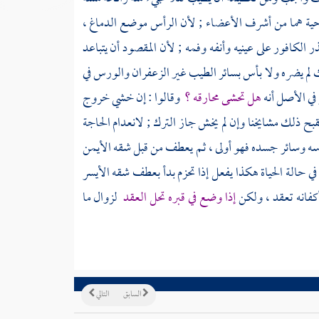
حية هما من أشرف الأعضاء ; لأن الرأس موضع الدماغ ،
ذر الكافور على عينيه وأنفه وفمه ; لأن المقصود أن يتباعد
ك لم يضره ولا بأس بسائر الطيب غير الزعفران والورس في
 في الأصل أنه
هل تحشى محارقه ؟
وقالوا : إن خشي خروج
قبح ذلك مشايخنا وإن لم يخش جاز الترك ; لانعدام الحاجة
أسه وسائر جسده فهو أولى ، ثم يعطف من قبل شقه الأيمن
 حالة الحياة هكذا يفعل إذا تحزم بدأ بعطف شقه الأيسر
أكفانه تعقد ، ولكن
إذا وضع في قبره تحل العقد
لزوال ما
السابق
التالي