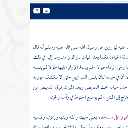
يد عليه لما روي عن رسول الله صلى الله عليه وسلم أنه قال
لة الحياة ، فكذا بعد الممات ، والوتر مندوب إليه في ذلك
ة وهي الرداء طولا ، ثم يبسط الإزار عليها طولا ثم يلبسه
إلا أن في حياته كان يلبس السراويل حتى لا تنكشف عورته
ر في حال حياته تحت القميص وبعد الموت فوق القميص من
تاج إلى المشي ، ثم يوضع الحنوط في رأسه ولحيته .
فور على مساجده
يعني جبهته وأنفه ويديه وركبتيه وقدميه
يت واجب ومن تعظيمه أن يطيب لئلا تجيء منه رائحة منتنة