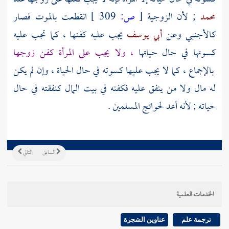
محمد
; لأن الزوجية
[
ص:
309 ]
انقطعت بالموت فصار
كالأجنبي وعن
أبي يوسف
يجب عليه كفنها ، كما تجب عليه
كسوتها في حال حياتها
، ولا يجب على المرأة كفن زوجها
بالإجماع ، كما لا يجب عليها كسوته في حال الحياة ، وإن لم يكن
له مال ولا من ينفق عليه فكفنه في بيت المال كنفقته في حال
حياته ; لأنه أعد لحوائج المسلمين .
السابق
التالي
الخدمات العلمية
ترجمة علم
عناوين الشجرة