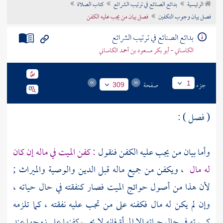
الرئيسية
بدائع الصنائع في ترتيب الشرائع
كتاب الصلاة
تراجم الأعلام
فصل بيان وجوب التكفين
فصل بيان من يجب عليه الكفن
بدائع الصنائع في ترتيب الشرائع
الكاساني - أبو بكر مسعود بن أحمد الكاساني
جزء
صفحة
1
309
( فصل ) :
وأما بيان من يجب عليه الكفن فنقول
: كفن الميت في ماله إن كان
له مال
، ويكفن من جميع ماله قبل الدين والوصية والميراث ;
لأن هذا من أصول حوائج الميت فصار كنفقته في حال حياته ،
وإن لم يكن له مال فكفنه على من تجب عليه نفقته ، كما تلزمه
كسوته في حال حياته إلا المرأة فإنه لا يجب كفنها على زوجها عند