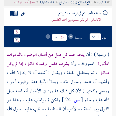
الرئيسية
بدائع الصنائع في ترتيب الشرائع
كتاب الطهارة
فصل آداب الوضوء
تراجم الأعلام
بدائع الصنائع في ترتيب الشرائع
الكاساني - أبو بكر مسعود بن أحمد الكاساني
جزء
صفحة
1
24
( ومنها ) : أن
يدعو عند كل فعل من أفعال الوضوء بالدعوات
المأثورة
المعروفة ، وأن
يشرب فضل وضوئه قائما ، إذا لم يكن
صائما
، ثم يستقبل القبلة ، ويقول : أشهد أن لا إله إلا الله ،
وأشهد أن
محمدا
رسول الله ، ويملأ الآنية عدة لوضوء آخر ،
ويصلي ركعتين ; لأن كل ذلك مما ورد في الأخبار أنه فعله صلى
الله عليه وسلم
[
ص:
24 ]
ولكن لم يواظب عليه ، وهذا هو
الفرق بين السنة ، والأدب أن السنة ما ، واظب عليه رسول الله