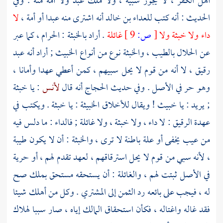
أهل الكفر ، لا يجوز سبيه ، ولا ملك عبد ولا أمة منه . وفي
الحديث : أنه كتب
للعداء بن خالد
أنه اشترى منه عبدا أو أمة ،
لا
داء ولا خبثة ولا
[
ص:
9 ]
غائلة
. أراد بالخبثة : الحرام ، كما عبر
عن الحلال بالطيب ، والخبثة نوع من أنواع الخبيث ; أراد أنه عبد
رقيق ، لا أنه من قوم لا يحل سبيهم ، كمن أعطي عهدا وأمانا ،
وهو حر في الأصل . وفي حديث
الحجاج
أنه قال
لأنس
: يا خبثة
; يريد : يا خبيث ! ويقال للأخلاق الخبيثة : يا خبثة . ويكتب في
عهدة الرقيق : لا داء ، ولا خبثة ، ولا غائلة ; فالداء : ما دلس فيه
من عيب يخفى أو علة باطنة لا ترى ، والخبثة : أن لا يكون طيبة
، لأنه سبي من قوم لا يحل استرقاقهم ، لعهد تقدم لهم ، أو حرية
في الأصل ثبتت لهم ، والغائلة : أن يستحقه مستحق بملك صح
له ، فيجب على بائعه رد الثمن إلى المشتري . وكل من أهلك شيئا
فقد غاله واغتاله ، فكأن استحقاق المالك إياه ، صار سببا لهلاك