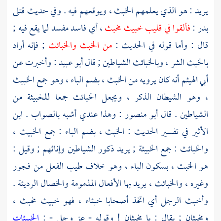
يريد : هو الذي يعلمهم الخبث ، ويوقعهم فيه . وفي حديث قتلى
بدر :
فألقوا في قليب خبيث مخبث
، أي فاسد مفسد لما يقع فيه ;
قال : وأما قوله في الحديث :
من الخبث والخبائث
; فإنه أراد
بالخبث الشر ، وبالخبائث الشياطين ; قال
أبو عبيد
: وأخبرت عن
أبي الهيثم
أنه كان يرويه من الخبث ، بضم الباء ، وهو جمع الخبيث
، وهو الشيطان الذكر ، ويجعل الخبائث جمعا للخبيثة من
الشياطين . قال
أبو منصور
: وهذا عندي أشبه بالصواب .
ابن
الأثير
في تفسير الحديث : الخبث ، بضم الباء : جمع الخبيث ،
والخبائث : جمع الخبيثة ; يريد ذكور الشياطين وإناثهم ; وقيل :
هو الخبث ، بسكون الباء ، وهو خلاف طيب الفعل من فجور
وغيره ، والخبائث ، يريد بها الأفعال المذمومة والخصال الرديئة .
وأخبث الرجل أي اتخذ أصحابا خبثاء ، فهو خبيث مخبث ،
ومخبثان ; يقال : يا مخبثان ! وقوله - عز وجل - :
الخبيثات