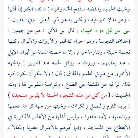
وخبث الحديد والفضة ، بفتح الخاء والباء : ما نفاه الكير إذا أذيبا
، وهو ما لا خير فيه ، ويكنى به عن ذي البطن . وفي الحديث :
نهى عن كل دواء خبيث
; قال
ابن الأثير
: هو من جهتين :
إحداهما النجاسة ، وهو الحرام كالخمر والأرواث والأبوال ، كلها
نجسة خبيثة ، وتناولها حرام ، إلا ما خصته السنة من أبوال الإبل
، عند بعضهم ، وروث ما يؤكل لحمه عند آخرين ; والجهة
الأخرى من طريق الطعم والمذاق ; قال : ولا ينكر أن يكون كره
ذلك لما فيه من المشقة على الطباع ، وكراهية النفوس لها ; ومنه
الحديث : (
من أكل من هذه الشجرة الخبيثة لا يقربن مسجدنا
)
; يريد الثوم والبصل والكراث ، وخبثها من جهة كراهة طعمها
ورائحتها ، لأنها طاهرة ، وليس أكلها من الأعذار المذكورة في
الانقطاع عن المساجد ، وإنما أمرهم بالاعتزال عقوبة ونكالا ،