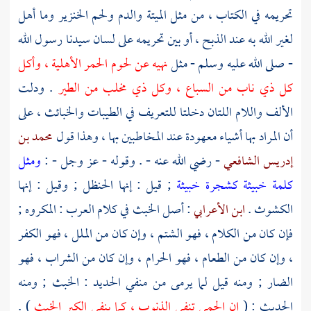
تحريمه في الكتاب ، من مثل الميتة والدم ولحم الخنزير وما أهل
لغير الله به عند الذبح ، أو بين تحريمه على لسان سيدنا رسول الله
- صلى الله عليه وسلم - مثل
نهيه عن لحوم الحمر الأهلية ، وأكل
كل ذي ناب من السباع ، وكل ذي مخلب من الطير
. ودلت
الألف واللام اللتان دخلتا للتعريف في الطيبات والخبائث ، على
أن المراد بها أشياء معهودة عند المخاطبين بها ، وهذا قول
محمد بن
إدريس الشافعي
- رضي الله عنه - . وقوله - عز وجل - :
ومثل
كلمة خبيثة كشجرة خبيثة
; قيل : إنها الحنظل ; وقيل : إنها
الكشوث .
ابن الأعرابي
: أصل الخبث في كلام العرب : المكروه ;
فإن كان من الكلام ، فهو الشتم ، وإن كان من الملل ، فهو الكفر
، وإن كان من الطعام ، فهو الحرام ، وإن كان من الشراب ، فهو
الضار ; ومنه قيل لما يرمى من منفي الحديد : الخبث ; ومنه
الحديث : (
إن الحمى تنفي الذنوب ، كما ينفي الكير الخبث
) .