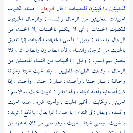
للخبيثين والخبيثون للخبيثات
; قال
الزجاج
: معناه الكلمات
الخبيثات للخبيثين من الرجال والنساء ; والرجال الخبيثون
للكلمات الخبيثات ; أي لا يتكلم بالخبيثات إلا الخبيث من
الرجال والنساء ; وقيل : المعنى الكلمات الخبيثات إنما تلصق
بالخبيث من الرجال والنساء ، فأما الطاهرون والطاهرات ، فلا
يلصق بهم السب ; وقيل : الخبيثات من النساء للخبيثين من
الرجال ، وكذلك الطيبات للطيبين . وقد خبث خبثا وخباثة
وخباثية : صار خبيثا . وأخبث : صار ذا خبث . وأخبث : إذا
كان أصحابه وأهله خبثاء ، ولهذا قالوا : خبيث مخبث ، والاسم :
الخبيثى . وتخابث : أظهر الخبث ; وأخبثه غيره : علمه الخبث
وأفسده . ويقال : في النداء : يا خبث ! كما يقال : يا لكع ! تريد :
يا خبيث . وسبي خبثة : خبيث ، وهو سبي من كان له عهد من