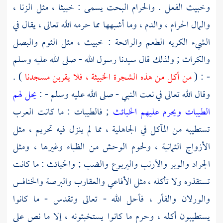
وخبيث الفعل . والحرام البحت يسمى : خبيثا ، مثل الزنا ،
والمال الحرام ، والدم ، وما أشبهها مما حرمه الله تعالى ، يقال في
الشيء الكريه الطعم والرائحة : خبيث ، مثل الثوم والبصل
والكراث ; ولذلك قال سيدنا رسول الله - صلى الله عليه وسلم
- : (
من أكل من هذه الشجرة الخبيثة ، فلا يقربن مسجدنا
) .
وقال الله تعالى في نعت النبي - صلى الله عليه وسلم - :
يحل لهم
الطيبات ويحرم عليهم الخبائث
; فالطيبات : ما كانت العرب
تستطيبه من المآكل في الجاهلية ، مما لم ينزل فيه تحريم ، مثل
الأزواج الثمانية ، ولحوم الوحش من الظباء وغيرها ، ومثل
الجراد والوبر والأرنب واليربوع والضب ; والخبائث : ما كانت
تستقذره ولا تأكله ، مثل الأفاعي والعقارب والبرصة والخنافس
والورلان والفأر ، فأحل الله - تعالى وتقدس - ما كانوا
يستطيبون أكله ، وحرم ما كانوا يستخبثونه ، إلا ما نص على