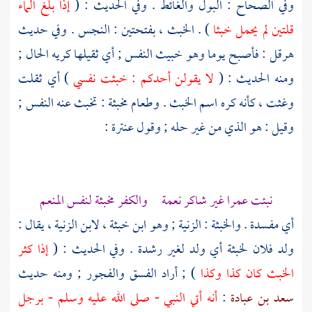
وفي الصحاح : البول والغائط . وفي الحديث : (
إذا بلغ الماء
قلتين لم يحمل خبثا
) . الخبث ، بفتحتين : النجس . وفي حديث
هرقل
: فأصبح يوما وهو خبيث النفس ; أي ثقيلها كريه الحال ;
ومنه الحديث : (
لا يقولن أحدكم : خبثت نفسي
) أي ثقلت
وغثت ، كأنه كره اسم الخبث . وطعام مخبثة : تخبث عنه النفس ;
وقيل : هو الذي من غير حله ; وقول
عنترة
:
نبئت عمرا غير شاكر نعمة والكفر مخبثة لنفس المنعم
أي مفسدة . والخبثة : الزنية ; وهو ابن خبثة ، لابن الزنية ، يقال :
ولد فلان لخبثة أي ولد لغير رشدة . وفي الحديث : (
إذا كثر
الخبث كان كذا وكذا
) ; أراد الفسق والفجور ; ومنه حديث
سعد بن عبادة
:
أنه أتي النبي - صلى الله عليه وسلم - برجل