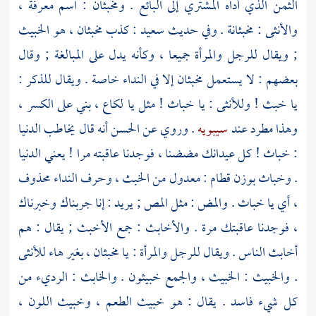
الثمن الذي أداه المشتري إلى البائع . ومخبثان : اسم معرفة ،
والأنثى : مخبثانة . وفي حديث
سعيد
: كذب مخبثان ، هو الخبيث
; ويقال للرجل والمرأة جميعا ، وكأنه يدل على المبالغة ; وقال
بعضهم : لا يستعمل مخبثان إلا في النداء خاصة . ويقال للذكر :
يا خبث ! وللأنثى : يا خباث ! مثل يا لكاع ، بني على الكسر ،
وهذا مطرد عند
سيبويه
. وروي عن
الحسن
أنه قال يخاطب الدنيا
: خباث ! كل عيدانك مضضنا ، فوجدنا عاقبته مرا ! يعني الدنيا
. وخباث بوزن قطام : معدول من الخبث ، وحرف النداء محذوف
، أي يا خباث . والمض : مثل المص ; يريد : إنا جربناك وخبرناك
، فوجدنا عاقبتك مرة . والأخابث : جمع الأخبث ; يقال : هم
أخابث الناس . ويقال للرجل والمرأة : يا مخبثان ، بغير هاء للأنثى
. والخبيث : الخبيث ، والجمع خبيثون . والخابث : الرديء من
كل شيء فاسد . يقال : هو خبيث الطعم ، وخبيث اللون ،