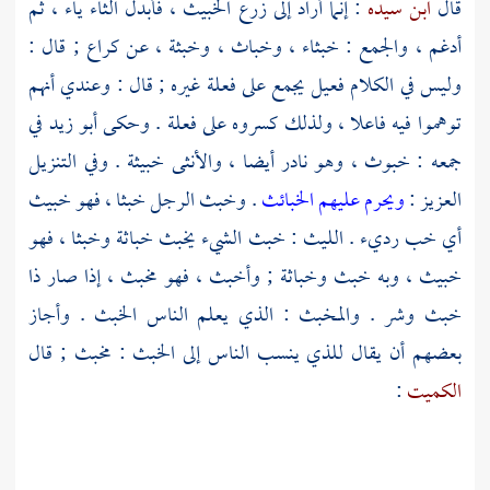
قال
ابن سيده
: إنما أراد إلى زرع الخبيث ، فأبدل الثاء ياء ، ثم
أدغم ، والجمع : خبثاء ، وخباث ، وخبثة ، عن
كراع
; قال :
وليس في الكلام فعيل يجمع على فعلة غيره ; قال : وعندي أنهم
توهموا فيه فاعلا ، ولذلك كسروه على فعلة . وحكى
أبو زيد
في
جمعه : خبوث ، وهو نادر أيضا ، والأنثى خبيثة . وفي التنزيل
العزيز :
ويحرم عليهم الخبائث
. وخبث الرجل خبثا ، فهو خبيث
أي خب رديء .
الليث
: خبث الشيء يخبث خباثة وخبثا ، فهو
خبيث ، وبه خبث وخباثة ; وأخبث ، فهو مخبث ، إذا صار ذا
خبث وشر . والمخبث : الذي يعلم الناس الخبث . وأجاز
بعضهم أن يقال للذي ينسب الناس إلى الخبث : مخبث ; قال
الكميت
: