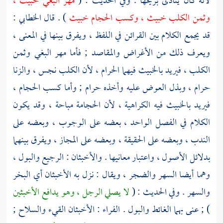
لأنه كان يتأذى بريحها . وفي الحديث : (
مهر البغي خبيث ،
وثمن الكلب خبيث ، وكسب الحجام خبيث
) . قال
الخطابي
:
قد يجمع الكلام بين القرائن في اللفظ ، ويفرق بينها في المعنى ،
ويعرف ذلك من الأغراض والمقاصد ; فأما مهر البغي وثمن
الكلب ، فيريد بالخبيث فيهما الحرام ، لأن الكلب نجس ، والزنا
حرام ، وبذل العوض عليه وأخذه حرام ; وأما كسب الحجام ،
فيريد بالخبيث فيه الكراهية ، لأن الحجامة مباحة ، وقد يكون
الكلام في الفصل الواحد ، بعضه على الوجوب ، وبعضه على
الندب ، وبعضه على الحقيقة ، وبعضه على المجاز ، ويفرق بينهما
بدلائل الأصول ، واعتبار معانيها . والأخبثان : الرجيع والبول ،
وهما أيضا السهر والضجر ، ويقال : نزل به الأخبثان أي البخر
والسهر . وفي الحديث : (
لا يصلي الرجل ، وهو يدافع الأخبثين
) ; عنى بهما الغائط والبول .
الفراء
: الأخبثان القيء والسلاح ;