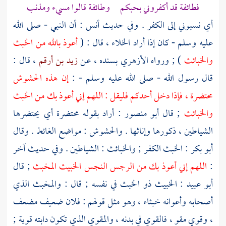
فطائفة قد أكفروني بحبكم وطائفة قالوا مسيء ومذنب
أي نسبوني إلى الكفر . وفي حديث
أنس
: أن النبي - صلى الله
عليه وسلم - كان إذا أراد الخلاء ، قال : (
أعوذ بالله من الخبث
والخبائث
) ; ورواه
الأزهري
بسنده ، عن
زيد بن أرقم
، قال :
قال رسول الله - صلى الله عليه وسلم - :
إن هذه الحشوش
محتضرة ، فإذا دخل أحدكم فليقل : اللهم إني أعوذ بك من الخبث
والخبائث
; قال
أبو منصور
: أراد بقوله محتضرة أي يحتضرها
الشياطين ، ذكورها وإناثها . والحشوش : مواضع الغائط . وقال
أبو بكر
: الخبث الكفر ; والخبائث : الشياطين . وفي حديث آخر
:
اللهم إني أعوذ بك من الرجس النجس الخبيث المخبث
; قال
أبو عبيد
: الخبيث ذو الخبث في نفسه ; قال : والمخبث الذي
أصحابه وأعوانه خبثاء ، وهو مثل قولهم : فلان ضعيف مضعف
، وقوي مقو ، فالقوي في بدنه ، والمقوي الذي تكون دابته قوية ;