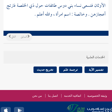
الأوثان فتسعى نساء
بني دوس
طائفات حول ذي الخلصة فترتج
أعجازهن .
وخالصة
: اسم امرأة ، والله أعلم .
السابق
التالي
الخدمات العلمية
تفسير الآية
ترجمة علم
تخريج حديث
وثيقة الخصوصية
اتفاقية الخدمة
اتصل بنا
من نحن