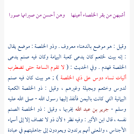
أشبهن من بقر الخلصاء أعينها وهن أحسن من صيرانها صورا
وقيل : هو موضع
بالدهناء
معروف . وذو الخلصة : موضع يقال
: إنه بيت
لخثعم
كان يدعى
كعبة اليمامة
وكان فيه صنم يدعى
الخلصة فهدم . وفي الحديث : (
لا تقوم الساعة حتى تضطرب
أليات نساء دوس على ذي الخلصة
) ; هو بيت كان فيه صنم
لدوس
وخثعم
وبجيلة
وغيرهم ، وقيل : ذو الخلصة الكعبة
اليمانية التي كانت
باليمن
فأنفذ إليها رسول الله - صلى الله عليه
وسلم -
جرير بن عبد الله
يخربها ، وقيل : ذو الخلصة الصنم
نفسه ، قال
ابن الأثير
: وفيه نظر ؛ لأن ذو لا تضاف إلا إلى أسماء
الأجناس ، والمعنى أنهم يرتدون ويعودون إلى جاهليتهم في عبادة