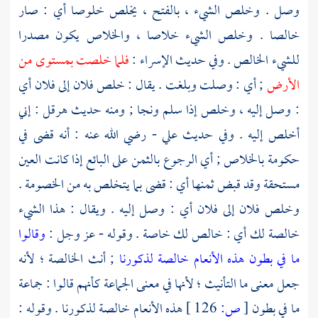
وصل . وخلص الشيء ، بالفتح ، يخلص خلوصا أي : صار
خالصا . وخلص الشيء خلاصا ، والخلاص يكون مصدرا
للشيء الخالص . وفي حديث الإسراء :
فلما خلصت بمستوى من
الأرض
; أي : وصلت وبلغت . يقال : خلص فلان إلى فلان أي
: وصل إليه ، وخلص إذا سلم ونجا ; ومنه حديث
هرقل
: إني
أخلص إليه . وفي حديث
علي
- رضي الله عنه : أنه قضى في
حكومة بالخلاص ; أي الرجوع بالثمن على البائع إذا كانت العين
مستحقة وقد قبض ثمنها أي : قضى بما يتخلص به من الخصومة .
وخلص فلان إلى فلان أي : وصل إليه . ويقال : هذا الشيء
خالصة لك أي : خالص لك خاصة . وقوله - عز وجل :
وقالوا
ما في بطون هذه الأنعام خالصة لذكورنا
; أنث الخالصة ؛ لأنه
جعل معنى ما التأنيث ؛ لأنها في معنى الجماعة كأنهم قالوا : جماعة
ما في بطون
[
ص:
126 ]
هذه الأنعام خالصة لذكورنا . وقوله :