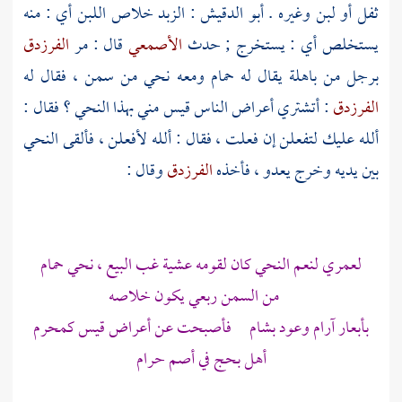
ثفل أو لبن وغيره .
أبو الدقيش
: الزبد خلاص اللبن أي : منه
يستخلص أي : يستخرج ; حدث
الأصمعي
قال : مر
الفرزدق
برجل من
باهلة
يقال له
حمام
ومعه نحي من سمن ، فقال له
الفرزدق
: أتشتري أعراض الناس
قيس
مني بهذا النحي ؟ فقال :
ألله عليك لتفعلن إن فعلت ، فقال : ألله لأفعلن ، فألقى النحي
بين يديه وخرج يعدو ، فأخذه
الفرزدق
وقال :
لعمري لنعم النحي كان لقومه عشية غب البيع ، نحي حمام
من السمن ربعي يكون خلاصه
بأبعار آرام وعود بشام فأصبحت عن أعراض
قيس
كمحرم
أهل بحج في أصم حرام