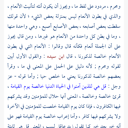
ومحرم ، مردود على لفظ ما ، ويجوز أن يكون أنثه لتأنيث الأنعام ،
والذي في بطون الأنعام ليس بمنزلة بعض الشيء ؛ لأن قولك
سقطت بعض أصابعه ، بعض الأصابع أصبع ، وهي واحدة منها
، وما في بطن كل واحدة من الأنعام هو غيرها ، ومن قال يجوز
على أن الجملة أنعام فكأنه قال وقالوا : الأنعام التي في بطون
الأنعام خالصة لذكورنا ، قال
ابن سيده
: والقول الأول أبين
لقوله ومحرم ; لأنه دليل على الحمل على المعنى في ما ، وقرأ
بعضهم خالصة لذكورنا يعني ما خلص حيا ; وأما قوله - عز
وجل :
قل هي للذين آمنوا في الحياة الدنيا خالصة يوم القيامة
،
قرئ خالصة وخالصة ، المعنى أنها حلال للمؤمنين وقد يشركهم
فيها الكافرون ، فإذا كان يوم القيامة خلصت للمؤمنين في الآخرة
ولا يشركهم فيها كافر ، وأما إعراب خالصة يوم القيامة فهو على
أنه خبر بعد خبر كما تقول
زيد
عاقل لبيب ، المعنى قل هي ثابتة