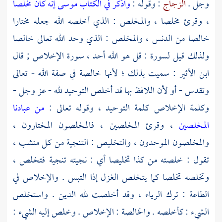
وجل .
الزجاج
: وقوله :
واذكر في الكتاب موسى إنه كان مخلصا
، وقرئ مخلصا ، والمخلص : الذي أخلصه الله جعله مختارا
خالصا من الدنس ، والمخلص : الذي وحد الله تعالى خالصا
ولذلك قيل لسورة : قل هو الله أحد ، سورة الإخلاص ; قال
ابن الأثير
: سميت بذلك ؛ لأنها خالصة في صفة الله - تعالى
وتقدس - أو لأن اللافظ بها قد أخلص التوحيد لله - عز وجل -
وكلمة الإخلاص كلمة التوحيد ، وقوله تعالى :
من عبادنا
المخلصين
، وقرئ المخلصين ، فالمخلصون المختارون ،
والمخلصون الموحدون ، والتخليص : التنجية من كل منشب ،
تقول : خلصته من كذا تخليصا أي : نجيته تنجية فتخلص ،
وتخلصه تخلصا كما يتخلص الغزل إذا التبس . والإخلاص في
الطاعة : ترك الرياء ، وقد أخلصت لله الدين . واستخلص
الشيء : كأخلصه . والخالصة : الإخلاص . وخلص إليه الشيء :