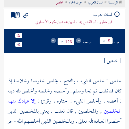
الرئيسية
لسان العرب
حرف الخاء
خلص
تراجم الأعلام
لسان العرب
ابن منظور - أبو الفضل جمال الدين محمد بن مكرم الأنصاري
جزء
صفحة
5
126
[ خلص ]
خلص : خلص الشيء ، بالفتح ، يخلص خلوصا وخلاصا إذا
كان قد نشب ثم نجا وسلم . وأخلصه وخلصه وأخلص لله دينه
: أمحضه . وأخلص الشيء : اختاره ، وقرئ :
إلا عبادك منهم
المخلصين
; والمخلصين ; قال
ثعلب
: يعني بالمخلصين الذين
أخلصوا العبادة لله تعالى ، وبالمخلصين الذين أخلصهم الله - عز