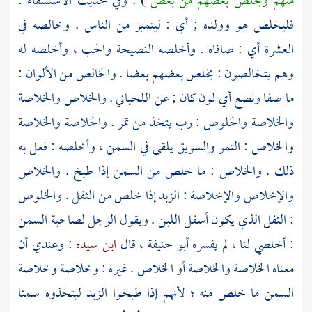
منهم ويخلص بعضهم من بعض
) . وفي حديث الاستسقاء :
فليخلص هو وولده ; أي : ليتميز من الناس . وخالصه في
العشرة أي : صافاه . وأخلصه النصيحة والحب ، وأخلصه له
وهم يتخالصون : يخلص بعضهم بعضا . والخالص من الألوان :
ما صفا ونصع أي لون كان ; عن
اللحياني
. والخلاص والخلاصة
والخلاصة والخلوص : رب يتخذ من تمر . والخلاصة والخلاصة
والخلاص : التمر والسويق يلقى في السمن ، وأخلصه : فعل به
ذلك . والخلاص : ما خلص من السمن إذا طبخ . والخلاص
والإخلاص والإخلاصة : الزبد إذا خلص من الثفل . والخلوص
: الثفل الذي يكون أسفل اللبن . ويقول الرجل لصاحبة السمن
: أخلصي لنا ، لم يفسره
أبو حنيفة
، قال
ابن سيده
: وعندي أن
معناه الخلاصة والخلاصة أو الخلاص . غيره : وخلاصة وخلاصة
السمن ما خلص منه ؛ لأنهم إذا طبخوا الزبد ليتخذوه سمنا