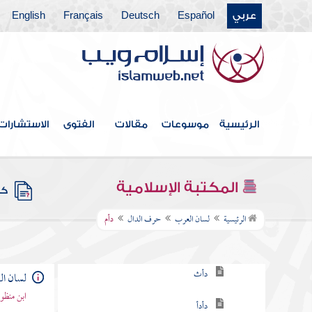
عربي
Español
Deutsch
Français
English
حرف الباء
حرف التاء
حرف الثاء
حرف الجيم
الرئيسية
موسوعات
مقالات
الفتوى
الاستشارات
حرف الحاء
حرف الخاء
المكتبة الإسلامية
كتب
حرف الدال
الرئيسية
لسان العرب
حرف الدال
دأم
دأب
دأث
لسان ا
ابن منظو
دأدأ