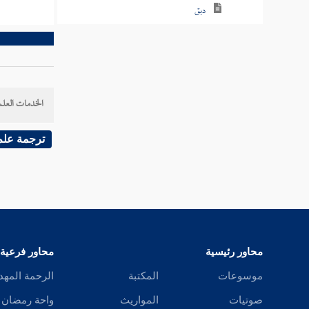
دبق
دبك
دبكل
الخدمات العلم
دبل
دبن
ترجمة علم
دبه
دبي
دثأ
محاور رئيسية
محاور فرعية
دثث
موسوعات
المكتبة
الرحمة المهد
دثر
صوتيات
المواريث
واحة رمضان