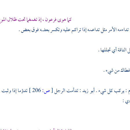
كما هوى
فرعون
، إذ تغمغما تحت ظلال الموج
 تداءمه الأمر مثل تداعمه إذا تراكم عليه وتكسر بعضه فوق بعض .
الناقة أي تجللها .
 غطاك من شيء .
 : يركب كل شيء .
أبو زيد
: تدأمت الرجل
[
ص:
206 ]
تدؤما إذا وثبت ع
دي
: