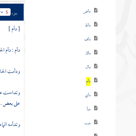
دأض
جزء
5
دأظ
[ دأم ]
دأف
دأم : دأم ال
دأك
دأل
ودأمت الحائ
دأم
وتداءمت علي
دأي
على بعض .
دبأ
دبب
وتدأمه الما