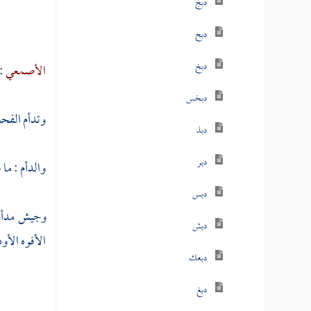
دبج
دبح
دبخ
الأصمعي
:
دبخس
وتدأم الفحل 
دبذ
دبر
والدأم : ما
دبس
وجيش مدأم
دبش
الأفوه الأو
دبعك
دبغ