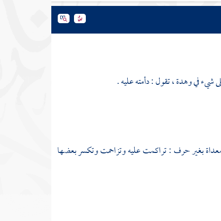
ى شيء في وهدة ، تقول : دأمته عليه .
ة معداة بغير حرف : تراكمت عليه وتزاحمت وتكسر بعضها