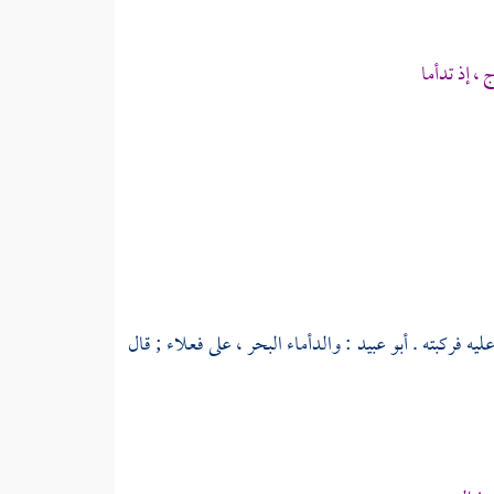
 ، إذ تدأما
ليه فركبته .
أبو عبيد
: والدأماء البحر ، على فعلاء ; قال