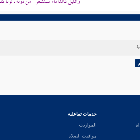
والليل كالدأماء مستشعر من دونه ، لونا 
ية
خدمات تفاعلية
اة
المواريث
مواقيت الصلاة