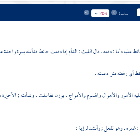
صفحة
206
حائط عليه دأما : دفعه . قال
الليث
: الدأم إذا دفعت حائطا فدأمته بمرة واحدة عل
ط أي رفعته مثل دعمته .
ه الأمور والأهوال والهموم والأمواج ، بوزن تفاعلت ، وتدأمته ; الأخير
ء : غمره ، وهو تفعل ; وأنشد
لرؤبة
: