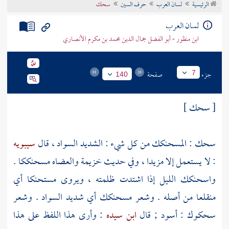
الرئيسية
لسان العرب
حرف السين
سحك
تراجم الأعلام
لسان العرب
ابن منظور - أبو الفضل جمال الدين محمد بن مكرم الأنصاري
جزء
صفحة
7
140
[ سحك ]
سحك : المسحنكك من كل شيء : الشديد السواد ، قال
سيبويه
: لا يستعمل إلا مزيدا ، وفي حديث
خزيمة
والعضاه مسحنككا .
واسحنكك الليل إذا اشتدت ظلمته ، ويروى مستحنكا أي
منقلعا من أصله . وشعر مسحنكك أي شديد السواد . وشعر
سحكوك : أسود ; قال
ابن سيده
: وأرى هذا اللفظ على هذا