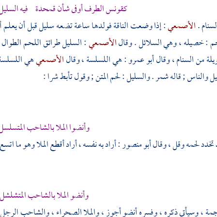
كقونس الطرف أوفى شأن قمحدة فيه السليل ح
لسنام .
الأصمعي
: إذا وضعت الناقة فولدها ساعة تضعه سليل قبل أن يعلم أذك
م : خصيله ، وهي السلائل . وقال
الأصمعي
: السليل طرائق اللحم الطوال
يلة من السنام ، وقال
أبو عمرو
: هي اللسلسة ، وقال
الأصمعي
هي اللسلسة 
ل والناس ; قاله
شمر
. والسليل : لحم المتن ; وقول
تأبط شرا
:
وأنضوا الملا بالشاحب المتسلسل
تخدد لحمه وقل ، وقال
أبو منصور
: أراد به نفسه ، أراد أقطع الملا وهو ما ات
وأنضو الملا بالشاحب المتشلشل
جمة ، وسيأتي ذكره ، وفسره أنضو أجوز ، والملا الصحراء ، والشاحب الرجل ا