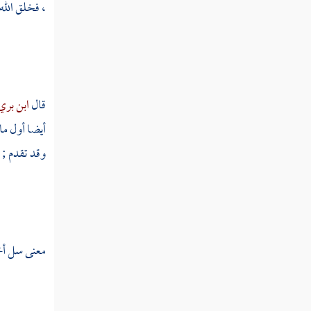
، فخلق الله
سبغ
سبغل
سبق
قال
ابن بري
سبك
أيضا أول ما 
سبكر
وقد تقدم ; 
سبل
سبن
سبنج
معنى سل أخر
سبه
سبهل