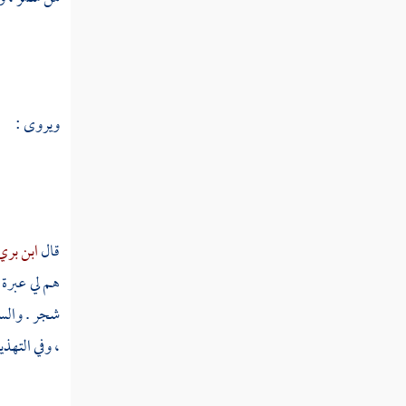
سجل
سجلط
سجم
ويروى :
سجن
سجهر
سجا
قال
ابن بر
سحب
هم لي عبرة 
سحبل
شجر . والسل
، وفي التهذ
سحت
سحتب