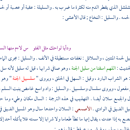
تشلشل الذي يقطر الدم منه لكثرة ما ضرب به . والسليلة : عقبة أو عصبة أو ل
حمه . والسليل : النخاع ; قال
الأعشى
:
ودأيا لواحك مثل الفئو س لاءم منها السلي
يل لحمة المتنين ، والسلائل : نغفات مستطيلة في الأنف . والسليل : مجرى ال
الحديث :
اللهم اسقنا من سليل الجنة
، وهو صافي شرابها ، قيل له سليل لأنه س
: هو الشراب البارد ، وقيل : السهل في الحلق ، ويروى "
سلسبيل الجنة
" وهو ع
 مفعول ، ويروى سلسال وسلسبيل . والسليل : واد واسع غامض ينبت السلم وا
 والجمع سلان أيضا . التهذيب في هذه الترجمة : السال مكان وطيء وما حول
يل الضيق في الوادي .
الأصمعي
: السلان واحدها سال وهو المسيل الضيق في 
صع به إذا عدت ، يقال إنها ما تطأ طعاما ولا شرابا إلا سمته فلا يأكله أحد إل
غال من سلم ، وفرش من عرفط ; قال
زهير
: