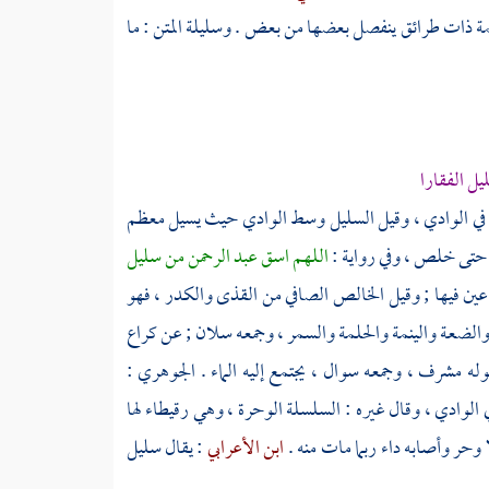
حمة ذات طرائق ينفصل بعضها من بعض . وسليلة المتن : ما
ل الفقارا
ماء في الوادي ، وقيل السليل وسط الوادي حيث يسيل معظم
ل حتى خلص ، وفي رواية :
اللهم اسق
عبد الرحمن
من سليل
ين فيها ; وقيل الخالص الصافي من القذى والكدر ، فهو
لضعة والينمة والحلمة والسمر ، وجمعه سلان ; عن
كراع
ه مشرف ، وجمعه سوال ، يجتمع إليه الماء .
الجوهري
:
الوادي ، وقال غيره : السلسلة الوحرة ، وهي رقيطاء لها
ا وحر وأصابه داء ربما مات منه .
ابن الأعرابي
: يقال سليل