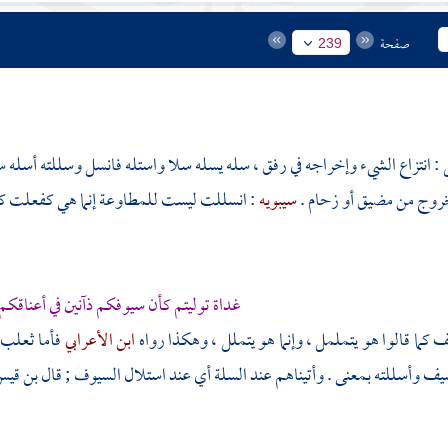
صفحة
239
: انتزاع الشيء وإخراجه في رفق ، سله يسله سلا واستله فانسل وسللته أسله 
خروج من مضيق أو زحام .
سيبويه
: انسللت ليست للمطاوعة إنما هي كفعلت كم
غداة توليتم كأن سيوفكم ذآنين في أعناقكم
كما قالوا هو يتململ ، وإنما هو يتملل ، وهكذا رواه
ابن الأعرابي
فأما
ثعلب
 وأسللته بمعنى . وأتيناهم عند السلة أي عند استلال السيوف ; قال
بن قيس