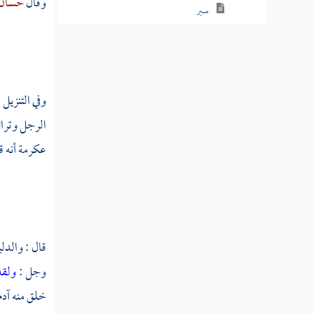
وقال
حسان 
سبر
سبرت
سبرج
وفي التنزيل 
سبرد
الرجل وترائ
سبسب
عكرمة
أنه ق
سبط
سبطر
سبع
قال : والدلي
سبعر
وجل :
ولقد
خلق منه
آدم
سبعل