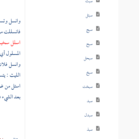
سبت
سبتل
وانسل وتسل
سبج
فانسللت من
اسلل سخيم
سبح
المسلول أي 
سبحل
وانسل فلان 
سبخ
الليث
: يتس
استل من ضري
سبخت
بعد الشيء ف
سبد
سبدل
سبذ