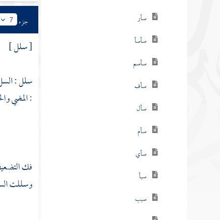
سأر
جزء
7
سأسأ
[ سلل ]
سأسم
سلل : السل 
سأف
: المضي وال
سأل
سأم
سأي
فك التضعيف 
سبأ
وسللت السيف
سبب