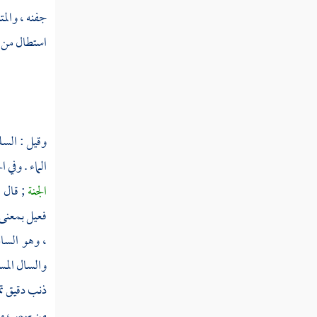
ستهم
جفنه ، والم
ستي
استطال من ل
سجج
سجح
سجد
وقيل : السل
الماء . وفي 
سجر
الجنة
; قال 
سجس
فعيل بمعنى
سجست
، وهو السال
والسال المس
سجع
ذنب دقيق تم
سجف
من سمر ، و