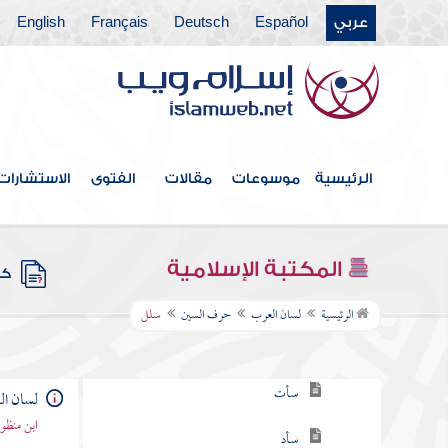
عربي
Español
Deutsch
Français
English
حرف الحاء
حرف الخاء
حرف الدال
حرف الذال
الرئيسية
موسوعات
مقالات
الفتوى
الاستشارات
حرف الراء
حرف الزاي
المكتبة الإسلامية
كتب
حرف السين
الرئيسية
لسان العرب
حرف السين
سلل
سأب
سأت
لسان ا
ابن منظو
سأد