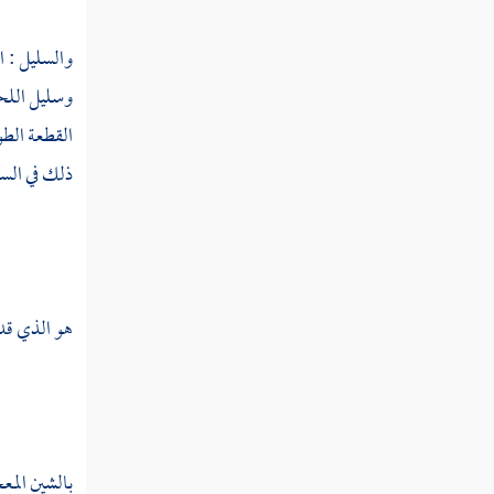
سبي
والسليل : ا
وسليل اللح
ستت
القطعة الطو
ستج
ذلك في السي
ستر
ستع
ستق
هو الذي قد 
ستل
ستن
سته
بالشين المع