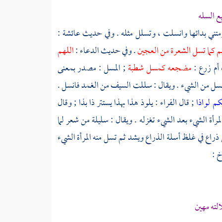
 السله
رمتني بدائها وانسلت ، وتسلل مثله . وفي حديث
عائشة
:
 كما تسل الشعرة من العجين
. وفي حديث الدعاء :
اللهم
أم زرع
:
مضجعه كمسل شطبة
; المسل : مصدر بمعنى
انسل من الشيء . ويقال : سللت السيف من الغمد فانسل .
كم لواذا
; قال
الفراء
: يلوذ هذا بهذا يستتر ذا بذا ; وقال
أة الشيء بعد الشيء تغزله . ويقال : سليلة من شعر لما
اع في غلظ أسلة الذراع ويشد ثم تسل منه المرأة الشيء
خ
:
ته مهين