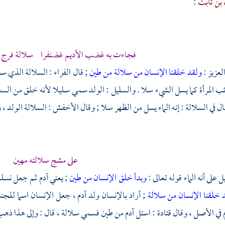
بن ثابت
:
فجاءت به غضب الأديم غضنفرا سلالة فرج 
العزيز :
ولقد خلقنا الإنسان من سلالة من طين
; قال
الفراء
: السلالة الذي س
ب المرأة كما يسل الشيء سلا . والسليل : الولد سمي سليلا لأنه خلق من الس
ال في السلالة : إنه الماء يسل من الظهر سلا ; وقال
الأخفش
: السلالة الولد ، 
على مشج سلالته مهين
ل على أنه الماء قوله تعالى :
وبدأ خلق الإنسان من طين
; يعني
آدم
ثم جعل نسله 
 خلقنا الإنسان من سلالة
; أراد بالإنسان ولد آدم ، جعل الإنسان اسما لل
في الأصل ، وقال
قتادة
: استل
آدم
من طين فسمي سلالة ، قال : وإلى هذا ذه