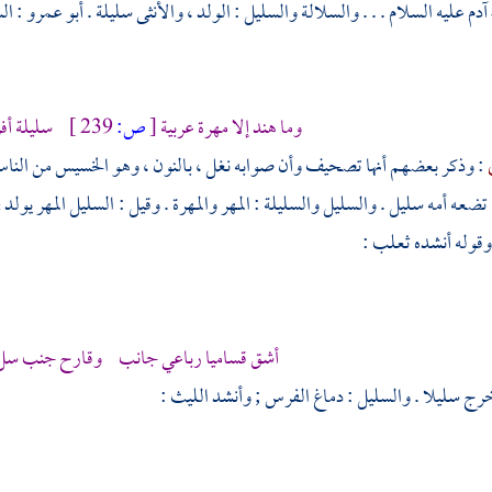
آدم
عليه السلام . . . والسلالة والسليل : الولد ، والأنثى سليلة .
أبو عمرو
: ال
وما هند إلا مهرة عربية
[
ص:
239 ]
سليلة أفر
: وذكر بعضهم أنها تصحيف وأن صوابه نغل ، بالنون ، وهو الخسيس من الناس
تضعه أمه سليل . والسليل والسليلة : المهر والمهرة . وقيل : السليل المهر يولد 
وقوله أنشده
ثعلب
:
أشق قساميا رباعي جانب وقارح جنب سل أ
ج سليلا . والسليل : دماغ الفرس ; وأنشد
الليث
: