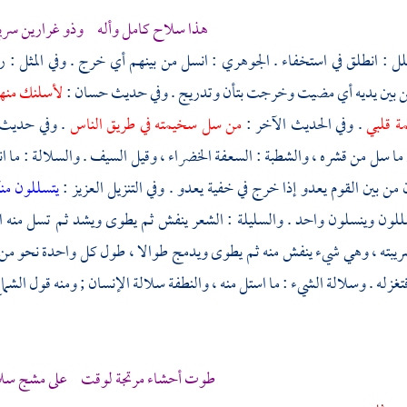
هذا سلاح كامل وأله وذو غرارين سريع
ل : انطلق في استخفاء .
الجوهري
: انسل من بينهم أي خرج . وفي المثل : 
 بين يديه أي مضيت وخرجت بتأن وتدريج . وفي حديث
حسان
:
لأسلنك منهم
ة قلبي
. وفي الحديث الآخر :
من سل سخيمته في طريق الناس
. وفي حديث
ما سل من قشره ، والشطبة : السعفة الخضراء ، وقيل السيف . والسلالة : ما 
من بين القوم يعدو إذا خرج في خفية يعدو . وفي التنزيل العزيز :
يتسللون من
للون وينسلون واحد . والسليلة : الشعر ينفش ثم يطوى ويشد ثم تسل منه المر
بته ، وهي شيء ينفش منه ثم يطوى ويدمج طوالا ، طول كل واحدة نحو من ذر
تغزله . وسلالة الشيء : ما استل منه ، والنطفة سلالة الإنسان ; ومنه قول
الشما
طوت أحشاء مرتجة لوقت على مشج سلال