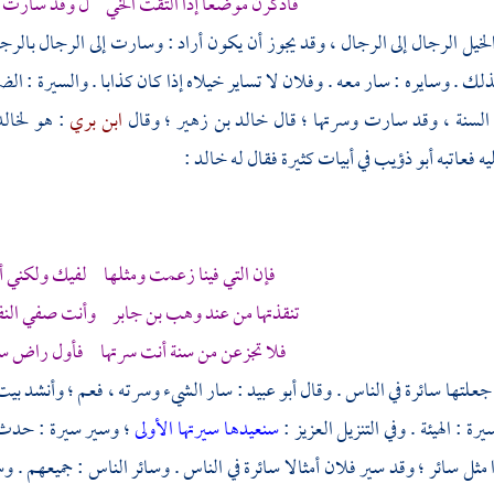
فاذكرن موضعا إذا التقت الخي ل وقد سارت ا
خيل الرجال إلى الرجال ، وقد يجوز أن يكون أراد : وسارت إلى الرجال بال
لك . وسايره : سار معه . وفلان لا تساير خيلاه إذا كان كذابا . والسيرة : ال
 السنة ، وقد سارت وسرتها ؛ قال
خالد بن زهير
؛ وقال
ابن بري
: هو
لخال
ه فعاتبه
أبو ذؤيب
في أبيات كثيرة فقال له
خالد
:
فإن التي فينا زعمت ومثلها لفيك ولكني أ
تنقذتها من عند
وهب بن جابر
وأنت صفي النفس
فلا تجزعن من سنة أنت سرتها فأول راض سن
جعلتها سائرة في الناس . وقال
أبو عبيد
: سار الشيء وسرته ، فعم ؛ وأنشد بي
رة : الهيئة . وفي التنزيل العزيز :
سنعيدها سيرتها الأولى
؛ وسير سيرة : حدث أ
 مثل سائر ؛ وقد سير فلان أمثالا سائرة في الناس . وسائر الناس : جميعهم . وس