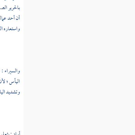
ستهم
بالحرير الص
ستي
أن أحد عمال
واستعاره ا
سجج
سجح
سجد
والسيراء : 
سجر
اليأس ؛ لأ
سجس
وتشديد اليا
سجست
سجع
سجف
أراد :
بثعلب