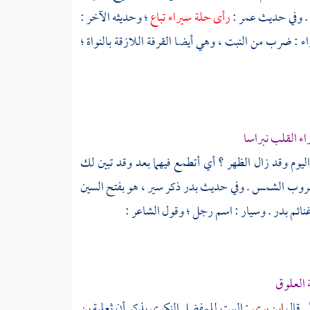
ا . وفي حديث
عمر
:
رأى حلة سيراء تباع
؛ وحديثه الآخر :
ء : ضرب من النبت ، وهي أيضا القرفة اللازقة بالنواة ؛
ء القلب نبراسا
 اليوم وقد زال الظهر ؟ أي أتطمع فيهما بعد وقد تبين لك
 بغروب الشمس . وفي حديث
بدر
ذكر
سير
، هو بفتح السين
غنائم بدر . وسيار : اسم رجل ؛ وقول الشاعر :
العلوق
. قال
ابن بري
: البيت
للمفضل النكري
يذكر أن
ثعلبة بن