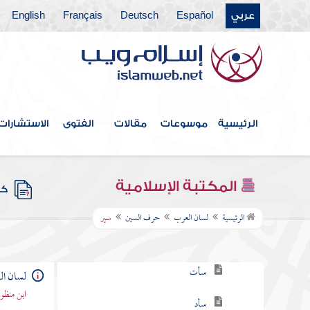
عربي
Español
Deutsch
Français
English
حرف الحاء
حرف الخاء
حرف الدال
حرف الذال
الرئيسية
موسوعات
مقالات
الفتوى
الاستشارات
حرف الراء
حرف الزاي
المكتبة الإسلامية
كتب
حرف السين
الرئيسية
لسان العرب
حرف السين
سير
سأب
سأت
لسان ا
ابن منظو
سأد