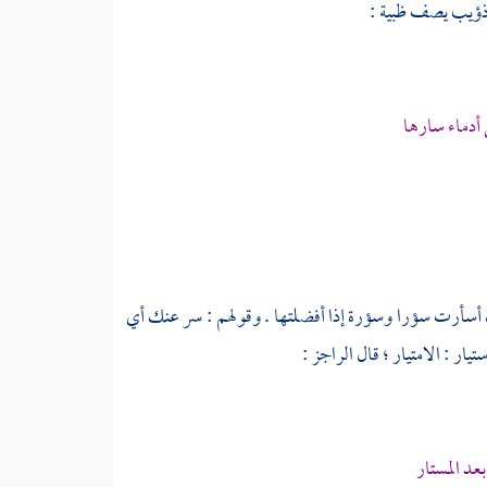
ذؤيب
يصف ظبية :
 أدماء سارها
لك أسأرت سؤرا وسؤرة إذا أفضلتها . وقولهم : سر عنك أي
يار : الامتيار ؛ قال الراجز :
بعد المستار