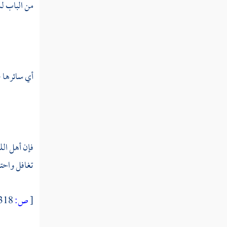
من الباب لس
سبغ
سبغل
سبق
أي سائرها ؛ 
سبك
سبكر
سبل
فإن أهل الل
سبن
تغافل واحتمل
سبنج
[
ص:
318 ]
سبه
سبهل