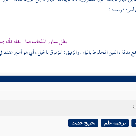
 أسره ؛ وبعده :
يظل يساور المذقات فينا يقاد كأنه جم
ع مذقة ، اللبن المخلوط بالماء . والزنيق : المزنوق بالحبل ، أي هو أسير عندنا ف
ية
ترجمة علم
تخريج حديث