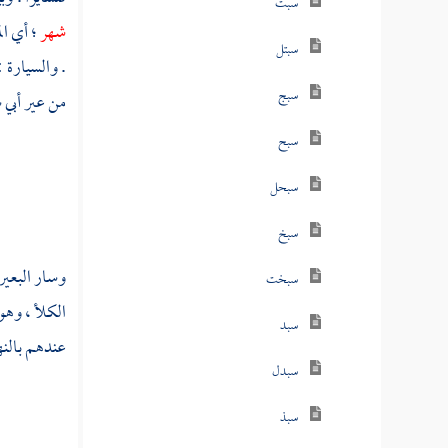
سبت
شهر
؛ أي ال
سبتل
. والسيارة 
سبج
من عير
أبي 
سبح
سبحل
سبخ
وسار البعير
سبخت
الكلأ ، وهو
سبد
عندهم بالنها
سبدل
سبذ