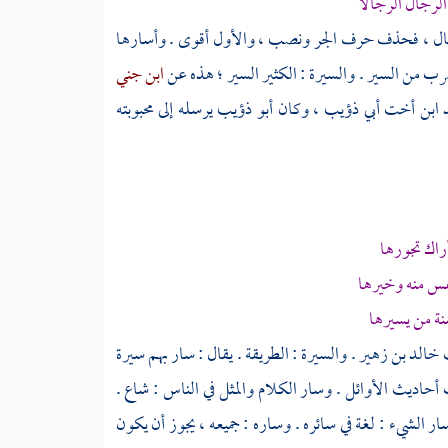
لرجال الرجالا
رجال ، فحذف حرف الجر ونصب ، والأول أقوى . وأسارها
ضرب من السير . والسيرة : الكثير السير ؛ هذه عن
ابن جني
د ابن أخت أبي ذؤيب
، وكان
أبو ذؤيب
يرسله إلى محبوبته
راك تجورها
 منه وخيرها
ة من يسيرها
ت
خالد بن زهير
. والسيرة : الطريقة . يقال : سار بهم سيرة
حاديث الأوائل . وسار الكلام والمثل في الناس : شاع .
ار الشيء : لغة في سائره . وساره : جميعه ، يجوز أن يكون