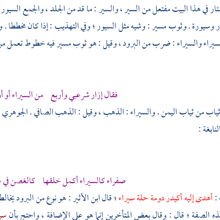
تار في هذا البيت مفتعل من السير ، والسير : ما قد من الجلد ، والجمع السيور 
 وسيورة . وثوب مسير : وشيه مثل السيور ؛ وفي التهذيب : إذا كان مخططا 
سيراء والسيراء : ضرب من البرود ، وقيل : هو ثوب مسير فيه خطوط تعمل من ال
فقال إزار شرعبي وأربع من السيراء أو أ
ثياب من ثياب
اليمن
. والسيراء : الذهب ، وقيل : الذهب الصافي .
الجوهري
:
لنابغة
:
صفراء كالسيراء أكمل خلقها كالغصن في غلو
 :
أهدى إليه
أكيدر دومة
حلة سيراء
؛ قال
ابن الأثير
: هو نوع من البرود يخالط
 الصفة ؛ قال : وقال بعض المتأخرين إنما هو على الإضافة ، واحتج بأن
سي