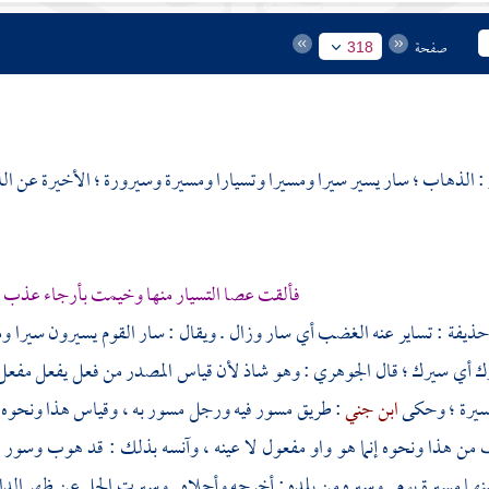
صفحة
318
 : الذهاب ؛ سار يسير سيرا ومسيرا وتسيارا ومسيرة وسيرورة ؛ الأخيرة عن
ال
فألقت عصا التسيار منها وخيمت بأرجاء عذب ال
حذيفة
: تساير عنه الغضب أي سار وزال . ويقال : سار القوم يسيرون سيرا ومسي
رك أي سيرك ؛ قال
الجوهري
: وهو شاذ لأن قياس المصدر من فعل يفعل مفعل 
لسيرة ؛ وحكى
ابن جني
: طريق مسور فيه ورجل مسور به ، وقياس هذا ونحوه
من هذا ونحوه إنما هو واو مفعول لا عينه ، وآنسه بذلك : قد هوب وسور به
بينهما مسيرة يوم . وسيره من بلده : أخرجه وأجلاه . وسيرت الجل عن ظهر الداب