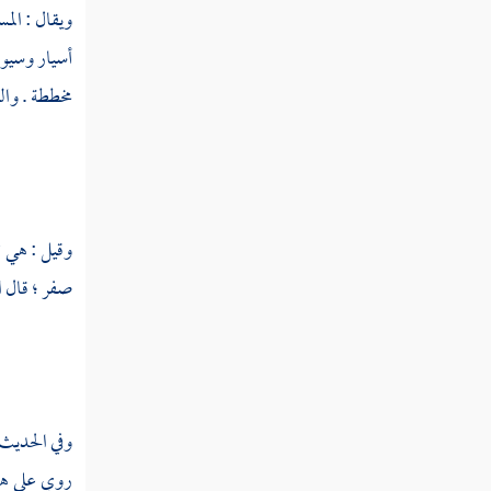
ويقال : المس
سبي
أسيار وسيور
مخططة . وال
ستت
ستج
ستر
ستع
وقيل : هي 
صفر ؛ قال
ا
ستق
ستل
ستن
وفي الحديث
سته
روي على هذه