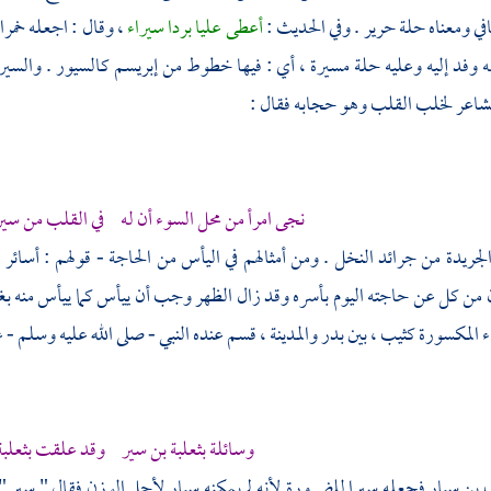
افي ومعناه حلة حرير . وفي الحديث :
أعطى عليا بردا سيراء
، وقال : اجعله خمر
ه وفد إليه وعليه حلة مسيرة ، أي : فيها خطوط من إبريسم كالسيور . والسيرا
لشاعر لخلب القلب وهو حجابه فقال :
نجى امرأ من محل السوء أن له في القلب من سيرا
الجريدة من جرائد النخل . ومن أمثالهم في اليأس من الحاجة - قولهم : أسائر
ن من كل عن حاجته اليوم بأسره وقد زال الظهر وجب أن ييأس كما ييأس منه
ء المكسورة كثيب ، بين
بدر
والمدينة
، قسم عنده النبي - صلى الله عليه وسلم - 
وسائلة
بثعلبة بن سير
وقد علقت بثعلبة 
 بن سيار
فجعله سيرا للضرورة لأنه لم يمكنه سيار لأجل الوزن فقال " سير " 