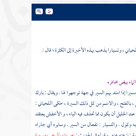
لحياني
، وتسيارا يذهب بهذه الأخيرة إلى الكثرة ؛ قال :
ماء بيض محافره
را إذا امتد بهم السير في جهة توجهوا لها . ويقال : بارك
، بالفتح ، والاسم من كل ذلك السيرة ، حكى
اللحياني
:
 عند
الخليل
أن يكون مما تحذف فيه الياء ، و
الأخفش
يعتقد
 وكول . والتسيار : تفعال من السير . وسايره أي جاراه
ة : نزعته عنه . وقوله في الحديث :
نصرت بالرعب مسيرة