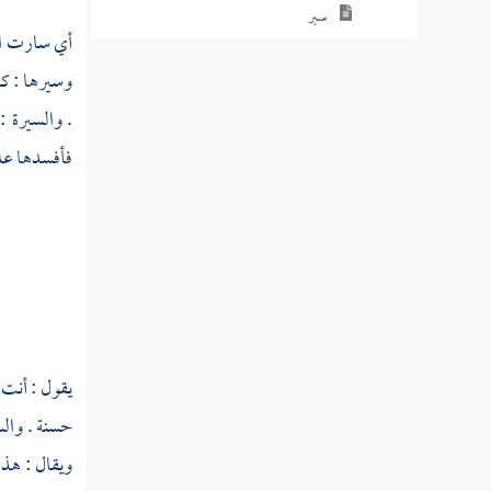
سبر
أي سارت ال
سبرت
وسيرها : كذ
. والسيرة :
سبرج
فأفسدها علي
سبرد
سبسب
سبط
سبطر
سبع
يقول : أنت 
سبعر
حسنة . والسي
ويقال : هذا
سبعل