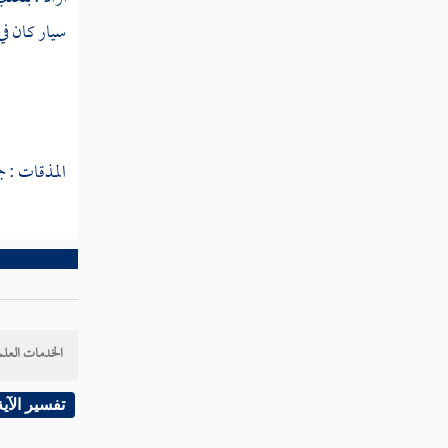
سجل
سيار
كان في
سجلط
سجم
سجن
المذقات : جم
سجهر
سجا
سحب
سحبل
الخدمات العلم
سحت
تفسير الآية
سحتب