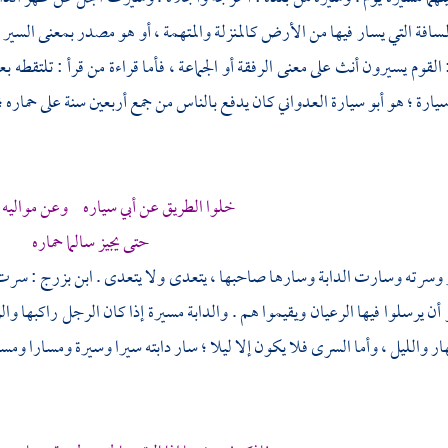
مسافة التي يسار فيها من الأرض كالمنزلة والمتهمة ، أو هو مصدر بمعنى السير 
: القوم يسيرون أنث على معنى الرفقة أو الجماعة ، فأما قراءة من قرأ : تلتقطه
سيارة
؛ هو
أبو سيارة العدواني
كان يدفع بالناس من
جمع
أربعين سنة على حماره ؛
خلوا الطريق عن أبي سياره وعن مواليه
حتى يجيز سالما حماره
 وسرته وسارت الدابة وسارها صاحبها ، يتعدى ولا يتعدى .
ابن بزرج
: سرت ا
 أن يرسلوا فيها الرعيان ويقيموا هم . والدابة مسيرة إذا كان الرجل راكبها وال
ر والليل ، وأما السرى فلا يكون إلا ليلا ؛ سار دابته سيرا وسيرة ومسارا ومسير