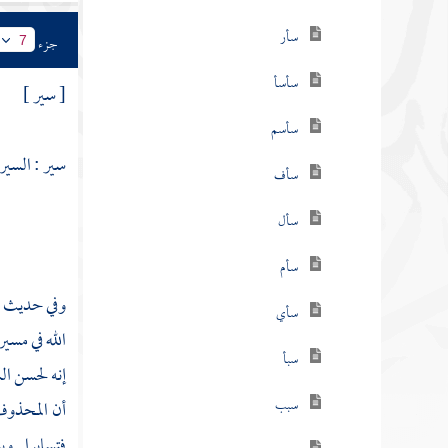
سأر
جزء
7
سأسأ
[ سير ]
سأسم
سير : السير
سأف
سأل
سأم
وفي حديث
سأي
الله في مسي
سبأ
إنه لحسن ا
سبب
أن المحذوف 
فتسايرا . و