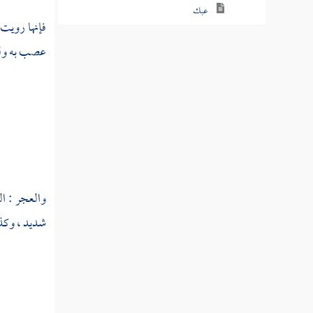
عبك
فإنها رويت 
عبل
عصب به ولزق
عبم
عبن
عبنق
عبنك
والعجر : ا
عبهر
شديد ، وكذ
عبهل
عبا
عتب