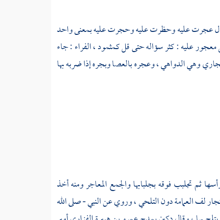
ال عجرت عليه وحظرت عليه وحجرت عليه بمعنى واحد
ل معجور عليه : كثر سؤاله حتى قل كمثمود ،
الفراء
: جاء
بجاري وهي الدواهي ، وعجره بالعصا وبجره إذا ضربه بها
ها ثم تجلبب فوقه بجلبابها والجمع المعاجر ومنه أخذ
جار لف العمامة دون التلحي ، وروي عن النبي - صلى الله
م يتلح بها ، وقال دكين يمدح
عمرو بن هبيرة الفزاري
أمير