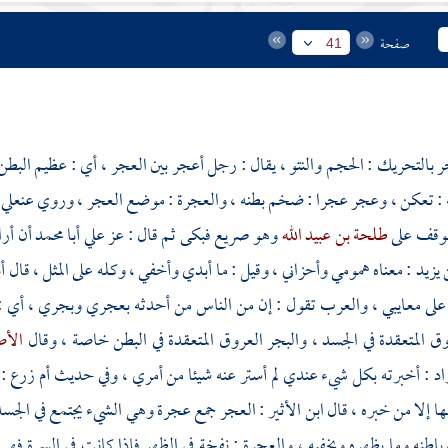
صفحة
41
 بالتحريك : الحجم والنتو ، يقال : رجل أعجر بين العجر ، أي : عظيم الب
 : تعكن ، وعجر عجرا : ضخم بطنه ، والعجرة : موضع العجر ، وروي عن
علي
وقف على
طلحة بن عبيد الله
وهو صريع فبكى ثم قال : عز علي
أبا محمد
أن أر
 يزيد
: معناه همومي وأحزاني ، وقيل : ما أبدي وأخفي ، وكله على المثل ، قال
أ
على معايبي ، والعرب تقول : إن من الناس من أحدثه بعجري وبجري ، أي : 
ق المتعقدة في الجسد ، والبجر العروق المتعقدة في البطن خاصة ، وقال
الأ
اد : أخبرته بكل شيء عندي لم أستر عنه شيئا من أمري ، وفي حديث
أم زرع
: 
ها إلا من خبره ، قال
ابن الأثير
: العجر جمع عجرة وهي الشيء يجتمع في الجسد 
باطنه وما يظهره ويخفيه ، والعجرة : نفخة في الظهر فإذا كانت في السرة فهي