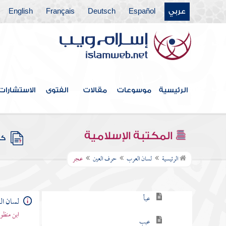
عربي
Español
Deutsch
Français
English
حرف السين
حرف الشين
حرف الصاد
حرف الضاد
الرئيسية
موسوعات
مقالات
الفتوى
الاستشارات
حرف الطاء
حرف الظاء
المكتبة الإسلامية
كتب
حرف العين
الرئيسية
لسان العرب
حرف العين
عجر
عاعا
عبأ
لسان ا
ابن منظو
عبب