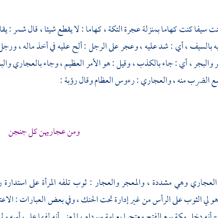
نت سيفا كنت كهاما بمنزلة عجرة التكة ، كهاما : لا يقطع شيئا ، قال
شمر
: يق
 بالسيف ، أي : شد عليه ، وعجر على الرجل : ألح عليه في أخذ ماله ، ورج
 والبجر ، أي : جاء بالكذب ، وقيل : هو الأمر العظيم ، وجاء بالعجاري وال
ع الضرب منه ، والعجاري : رءوس العظام وقال
رؤبة
:
ومن عجاريهن كل جنجن
لعجاري وهي مشددة ، والمعجر والعجار : ثوب تلفه المرأة على استدارة رأس
و لي الثوب على الرأس من غير إدارة تحت الحنك ، وفي بعض العبارات : الاعت
- أنه دخل
مكة
يوم الفتح معتجرا بعمامة سوداء ، المعنى أنه لفها على رأسه ول