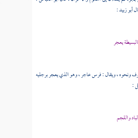
ال
أبو زبيد
:
لبسيطة يعجر
وف ونحوه ، ويقال : فرس عاجر ، وهو الذي يعجر برجليه
بل
:
باد واللجم