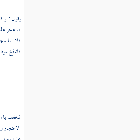
عثر
عثرب
يقول : لو ك
، وعجر عليه
عثق
فلان بالعجر
عثك
فانتفخ موض
عثكل
عثل
عثلب
عثلط
فخفف ياء ا
عثلم
الاعتجار وه
عثم
عليه وسلم 