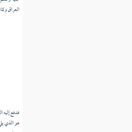
عثن
العراق
وكان
عثنج
عجب
عجج
عجد
عجر
عجرد
عجرف
فدفع إليه ال
عجرم
هو الذي يلي
عجز