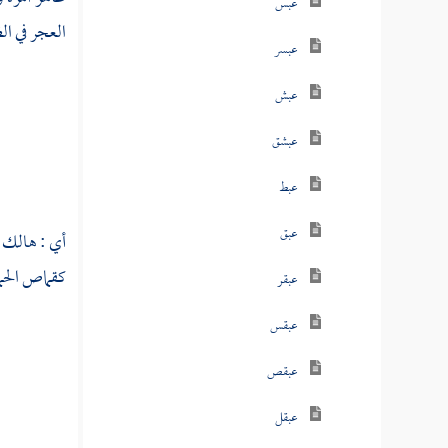
عبس
العجر في ال
عبسر
عبش
عبشق
عبط
عبق
أي : هالك ق
كقماص الحما
عبقر
عبقس
عبقص
عبقل