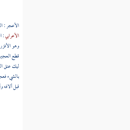
عتل
الأعجر : ال
عتلب
الأعرابي
: ا
عتم
وهو الأفزر
عتن
قطع العجين 
عته
ليك عنق الر
بالشيء فعجر
عثب
قبل ألافه و
عثث
عثج
عثجل