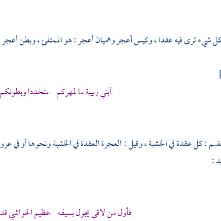
ل شيء ترى فيه عقدا ، وكيس أعجر وهميان أعجر : هو الممتلئ ، وبطن أعجر :
أبني زبيبة
ما لمهركم متخددا وبطونكم
ضم : كل عقدة في الخشبة ، وقيل : العجرة العقدة في الخشبة ونحوها أو في عر
يد
:
فأول من لاقى يجول بسيفه عظيم الحواشي قد 