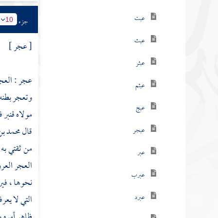
عبت
جزء
10
عبث
[ عجر ]
عبثر
عجر : العجر
عبثم
وتعجر بطنه
عبج
مولاه
قنبر
ف
قال
محمد بن
عبجر
من ثقتي به 
عبر
العجر العرو
عبرب
نحوها ، فير
عبرد
التي لا يعرف
ظاهر أمره و