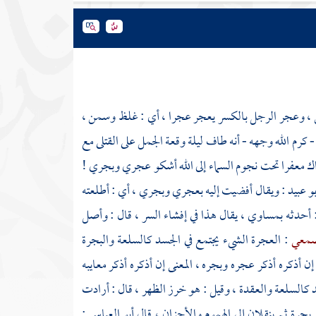
طن ، وعجر الرجل بالكسر يعجر عجرا ، أي : غلظ وسمن ،
- كرم الله وجهه - أنه طاف ليلة وقعة الجمل على القتلى مع
اك معفرا تحت نجوم السماء إلى الله أشكو عجري وبجري !
بو عبيد
: ويقال أفضيت إليه بعجري وبجري ، أي : أطلعته
أحدثه بمساوي ، يقال هذا في إفشاء السر ، قال : وأصل
صمعي
: العجرة الشيء يجتمع في الجسد كالسلعة والبجرة
إن أذكره أذكر عجره وبجره ، المعنى إن أذكره أذكر معايبه
كالسلعة والعقدة ، وقيل : هو خرز الظهر ، قال : أرادت
 بجرة ثم ينقلان إلى الهموم والأحزان ، قال
أبو العباس
: