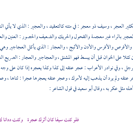
كثير العجر ، وسيف ذو معجر : في متنه كالتعقيد ، والعجير : الذي لا يأتي ا
لعجير بالراء غير معجمة والقحول والحريك والضعيف والحصور : العنين والعج
 والأفرص والأفرس والأدن والأثبج ، والعجار : الذي يأكل العجاجير وهي ك
كتلا على الخوان قبل أن يبسط فهو المشنق ، والعجاجير والعجار : الصريع ال
جل ، وفي نوادر الأعراب : عجر عنقه إلى كذا وكذا يعجره إذا كان على وجه ف
 عنقه ولم يرد أن يذهب إليه لأمرك ، وعجر عنقه يعجرها عجرا : ثناها ، وعجر
أهله مثل عكر به ، وقال
أبو سعيد
في قول الشاعر :
فلو كنت سيفا كان أثرك عجرة وكنت ددانا لا