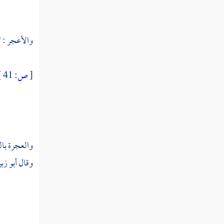
عتبد
عتت
والأعجر : ك
عتد
[
ص:
41 ]
عتر
عترس
عترف
والعجرة بال
عتش
وقال
أبو زب
عتف
عتق
عتك