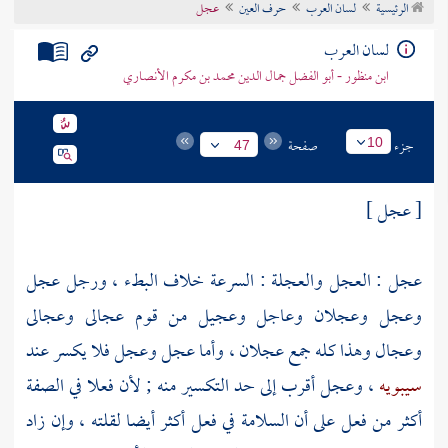
الرئيسية
لسان العرب
حرف العين
عجل
تراجم الأعلام
لسان العرب
ابن منظور - أبو الفضل جمال الدين محمد بن مكرم الأنصاري
جزء
صفحة
10
47
[ عجل ]
عجل : العجل والعجلة : السرعة خلاف البطء ، ورجل عجل
وعجل وعجلان وعاجل وعجيل من قوم عجالى وعجالى
وعجال وهذا كله جمع عجلان ، وأما عجل وعجل فلا يكسر عند
سيبويه
، وعجل أقرب إلى حد التكسير منه ; لأن فعلا في الصفة
أكثر من فعل على أن السلامة في فعل أكثر أيضا لقلته ، وإن زاد