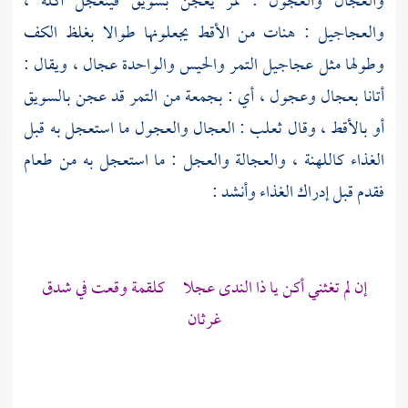
والعجال والعجول : تمر يعجن بسويق فيتعجل أكله ،
والعجاجيل : هنات من الأقط يجعلونها طوالا بغلظ الكف
وطولها مثل عجاجيل التمر والحيس والواحدة عجال ، ويقال :
أتانا بعجال وعجول ، أي : بجمعة من التمر قد عجن بالسويق
أو بالأقط ، وقال
ثعلب
: العجال والعجول ما استعجل به قبل
الغذاء كاللهنة ، والعجالة والعجل : ما استعجل به من طعام
فقدم قبل إدراك الغذاء وأنشد :
إن لم تغثني أكن يا ذا الندى عجلا كلقمة وقعت في شدق
غرثان