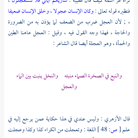
تراه عز اسمه كيف قال عقيبه :
سأريكم آياتي فلا تستعجلون
،
فنظيره قوله تعالى :
وكان الإنسان عجولا
،
وخلق الإنسان ضعيفا
، ; لأن العجل ضرب من الضعف لما يؤذن به من الضرورة
والحاجة ، فهذا وجه القول فيه ، وقيل : العجل هاهنا الطين
والحمأة ، وهو العجلة أيضا قال الشاعر :
والنبع في الصخرة الصماء منبته والنخل ينبت بين الماء
والعجل
قال
الأزهري
: وليس عندي في هذا حكاية عمن يرجع إليه في
علم
[
ص:
48 ]
اللغة : وتعجلت من الكراء كذا وكذا وعجلت