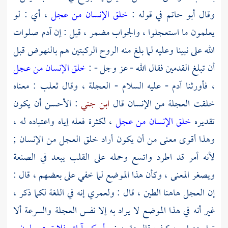
وقال
أبو حاتم
في قوله :
خلق الإنسان من عجل
، أي : لو
يعلمون ما استعجلوا ، والجواب مضمر ، قيل : إن آدم صلوات
الله على نبينا وعليه لما بلغ منه الروح الركبتين هم بالنهوض قبل
أن تبلغ القدمين فقال الله - عز وجل - :
خلق الإنسان من عجل
، فأورثنا آدم - عليه السلام - العجلة ، وقال
ثعلب
: معناه
خلقت العجلة من الإنسان قال
ابن جني
: الأحسن أن يكون
تقديره
خلق الإنسان من عجل
، لكثرة فعله إياه واعتياده له ،
وهذا أقوى معنى من أن يكون أراد خلق العجل من الإنسان ;
لأنه أمر قد اطرد واتسع وحمله على القلب يبعد في الصنعة
ويصغر المعنى ، وكأن هذا الموضع لما خفي على بعضهم ، قال :
إن العجل هاهنا الطين ، قال : ولعمري إنه في اللغة لكما ذكر ،
غير أنه في هذا الموضع لا يراد به إلا نفس العجلة والسرعة ألا