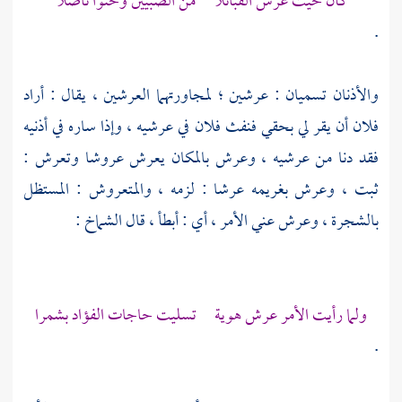
كأن حيث عرش القبائلا من الصبيين وحنوا ناصلا
.
والأذنان تسميان : عرشين ؛ لمجاورتهما العرشين ، يقال : أراد
فلان أن يقر لي بحقي فنفث فلان في عرشيه ، وإذا ساره في أذنيه
فقد دنا من عرشيه ، وعرش بالمكان يعرش عروشا وتعرش :
ثبت ، وعرش بغريمه عرشا : لزمه ، والمتعروش : المستظل
بالشجرة ، وعرش عني الأمر ، أي : أبطأ ، قال
الشماخ
:
ولما رأيت الأمر عرش هوية تسليت حاجات الفؤاد بشمرا
.