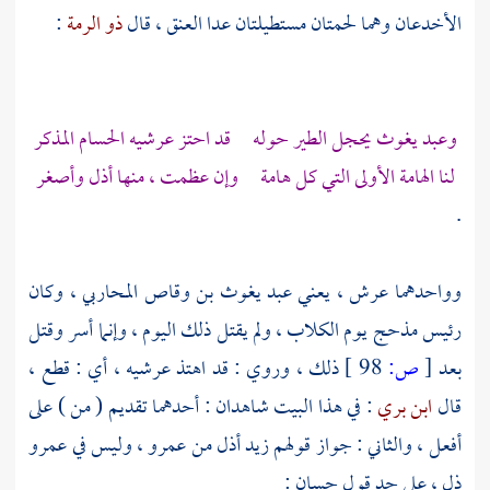
الأخدعان وهما لحمتان مستطيلتان عدا العنق ، قال
ذو الرمة
:
وعبد يغوث
يحجل الطير حوله قد احتز عرشيه الحسام المذكر
لنا الهامة الأولى التي كل هامة وإن عظمت ، منها أذل وأصغر
.
وواحدهما عرش ، يعني
عبد يغوث بن وقاص المحاربي
، وكان
رئيس
مذحج
يوم الكلاب ، ولم يقتل ذلك اليوم ، وإنما أسر وقتل
بعد
[
ص:
98 ]
ذلك ، وروي : قد اهتذ عرشيه ، أي : قطع ،
قال
ابن بري
: في هذا البيت شاهدان : أحدهما تقديم ( من ) على
أفعل ، والثاني : جواز قولهم زيد أذل من عمرو ، وليس في عمرو
ذل ، على حد قول
حسان
: