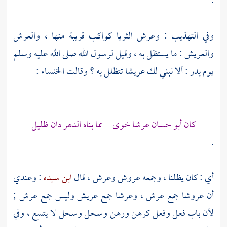
.
وفي التهذيب : وعرش الثريا كواكب قريبة منها ، والعرش
والعريش : ما يستظل به ، وقيل لرسول الله صلى الله عليه وسلم
يوم
بدر
: ألا نبني لك عريشا تتظلل به ؟ وقالت
الخنساء
:
كان
أبو حسان
عرشا خوى مما بناه الدهر دان ظليل
.
أي : كان يظلنا ، وجمعه عروش وعرش ، قال
ابن سيده
: وعندي
أن عروشا جمع عرش ، وعرشا جمع عريش وليس جمع عرش ;
لأن باب فعل وفعل كرهن ورهن وسحل وسحل لا يتسع ، وفي