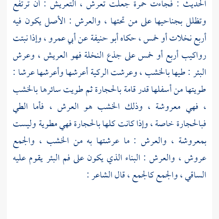
الحديث : فجاءت حمرة جعلت تعرش ، التعريش : أن ترتفع
وتظلل بجناحيها على من تحتها ، والعرش : الأصل يكون فيه
أربع نخلات أو خمس ، حكاه
أبو حنيفة
عن
أبي عمرو
، وإذا نبتت
رواكيب أربع أو خمس على جذع النخلة فهو العريش ، وعرش
البئر : طيها بالخشب ، وعرشت الركية أعرشها وأعرشها عرشا :
طويتها من أسفلها قدر قامة بالحجارة ثم طويت سائرها بالخشب
، فهي معروشة ، وذلك الخشب هو العرش ، فأما الطي
فبالحجارة خاصة ، وإذا كانت كلها بالحجارة فهي مطوية وليست
بمعروشة ، والعرش : ما عرشتها به من الخشب ، والجمع
عروش ، والعرش : البناء الذي يكون على فم البئر يقوم عليه
الساقي ، والجمع كالجمع ، قال الشاعر :