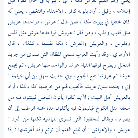
يعني وهو مقيم بعرش
مكة
، أي : بيوتها في حال كفره قبل
إسلامه ، وقيل : أراد بقوله كافر ، الاختفاء والتغطي ، يعني أنه
كان مختفيا في بيوت
مكة
، فمن قال : عرش ، فواحدها عريش
مثل قليب وقلب ، ومن قال : عروش فواحدها عرش مثل فلس
وفلوس ، والعريش والعرش :
مكة
نفسها ، كذلك ، قال
الأزهري
: وقد رأيت العرب تسمي المظال التي تسوى من جريد
النخل ويطرح فوقها الثمام عرشا والواحد منها عريش ، ثم يجمع
عرشا ثم عروشا جمع الجمع ، وفي حديث
سهل بن أبي خيثمة
:
إني وجدت ستين عريشا فألقيت لهم من خرصها كذا وكذا ، أراد
بالعريش أهل البيت ; لأنهم كانوا يأتون النخيل فيبتنون فيه من
سعفه مثل الكوخ فيقيمون فيه يأكلون مدة حمله الرطب إلى أن
يصرم ، ويقال للحظيرة التي تسوى للماشية تكنها من البرد :
عريش ، والإعراش : أن تمنع الغنم أن ترتع وقد أعرشتها : إذا