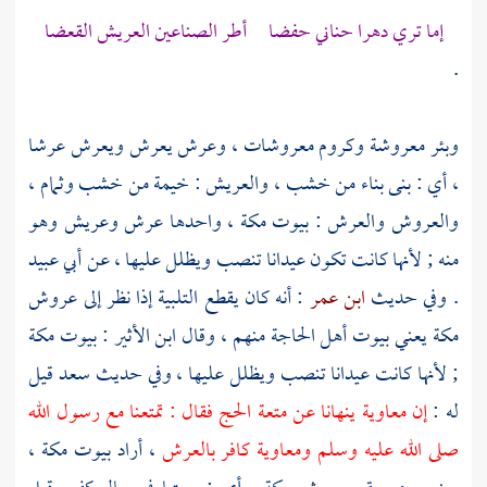
إما تري دهرا حناني حفضا أطر الصناعين العريش القعضا
.
وبئر معروشة وكروم معروشات ، وعرش يعرش ويعرش عرشا
، أي : بنى بناء من خشب ، والعريش : خيمة من خشب وثمام ،
والعروش والعرش : بيوت
مكة
، واحدها عرش وعريش وهو
منه ; لأنها كانت تكون عيدانا تنصب ويظلل عليها ، عن
أبي عبيد
. وفي حديث
ابن عمر
: أنه كان يقطع التلبية إذا نظر إلى عروش
مكة
يعني بيوت أهل الحاجة منهم ، وقال
ابن الأثير
: بيوت
مكة
; لأنها كانت عيدانا تنصب ويظلل عليها ، وفي حديث
سعد
قيل
له :
إن
معاوية
ينهانا عن متعة الحج فقال : تمتعنا مع رسول الله
صلى الله عليه وسلم
ومعاوية
كافر بالعرش
، أراد بيوت
مكة
،