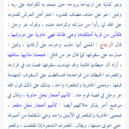
وهو كناية عن ارتياحه بروحه حين صعد به لكرامته على ربه ،
وقيل : هو على حذف مضاف تقديره : اهتز أهل العرش لقدومه
على الله لما رأوا من منزلته وكرامته عنده ، وقوله عز وجل :
فكأين من قرية أهلكناها وهي ظالمة فهي خاوية على عروشها
،
قال
الزجاج
: المعنى أنها خلت وخرت على أركانها ، وقيل :
صارت على سقوفها كما قال عز من قائل :
فجعلنا عاليها سافلها
، أراد أن حيطانها قائمة وقد تهدمت سقوفها فصارت في قرارها
وانقعرت الحيطان من قواعدها فتساقطت على السقوف المتهدمة
قبلها ، ومعنى الخاوية والمنقعرة واحد ، يدلك على ذلك قول الله
عز وجل في قصة قوم
عاد
:
كأنهم أعجاز نخل خاوية
، وقال في
موضع آخر يذكر هلاكهم أيضا :
كأنهم أعجاز نخل منقعر
،
فمعنى الخاوية والمنقعر في الآيتين واحد وهي المنقلعة من أصولها
حتى خوى منبتها ، ويقال : انقعرت الشجرة إذا انقلعت ، وانقعر