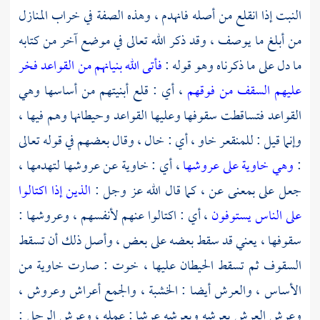
النبت إذا انقلع من أصله فانهدم ، وهذه الصفة في خراب المنازل
من أبلغ ما يوصف ، وقد ذكر الله تعالى في موضع آخر من كتابه
ما دل على ما ذكرناه وهو قوله :
فأتى الله بنيانهم من القواعد فخر
عليهم السقف من فوقهم
، أي : قلع أبنيتهم من أساسها وهي
القواعد فتساقطت سقوفها وعليها القواعد وحيطانها وهم فيها ،
وإنما قيل : للمنقعر خاو ، أي : خال ، وقال بعضهم في قوله تعالى
:
وهي خاوية على عروشها
، أي : خاوية عن عروشها لتهدمها ،
جعل على بمعنى عن ، كما قال الله عز وجل :
الذين إذا اكتالوا
على الناس يستوفون
، أي : اكتالوا عنهم لأنفسهم ، وعروشها :
سقوفها ، يعني قد سقط بعضه على بعض ، وأصل ذلك أن تسقط
السقوف ثم تسقط الحيطان عليها ، خوت : صارت خاوية من
الأساس ، والعرش أيضا : الخشبة ، والجمع أعراش وعروش ،
وعرش العرش يعرشه ويعرشه عرشا : عمله ، وعرش الرجل :