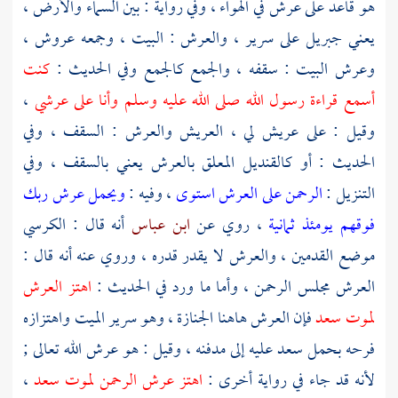
هو قاعد على عرش في الهواء ، وفي رواية : بين السماء والأرض ،
يعني
جبريل
على سرير ، والعرش : البيت ، وجمعه عروش ،
وعرش البيت : سقفه ، والجمع كالجمع وفي الحديث :
كنت
أسمع قراءة رسول الله صلى الله عليه وسلم وأنا على عرشي
،
وقيل : على عريش لي ، العريش والعرش : السقف ، وفي
الحديث : أو كالقنديل المعلق بالعرش يعني بالسقف ، وفي
التنزيل :
الرحمن على العرش استوى
، وفيه :
ويحمل عرش ربك
فوقهم يومئذ ثمانية
، روي عن
ابن عباس
أنه قال : الكرسي
موضع القدمين ، والعرش لا يقدر قدره ، وروي عنه أنه قال :
العرش مجلس الرحمن ، وأما ما ورد في الحديث :
اهتز العرش
لموت
سعد
فإن العرش هاهنا الجنازة ، وهو سرير الميت واهتزازه
فرحه بحمل
سعد
عليه إلى مدفنه ، وقيل : هو عرش الله تعالى ;
لأنه قد جاء في رواية أخرى :
اهتز عرش الرحمن لموت
سعد
،