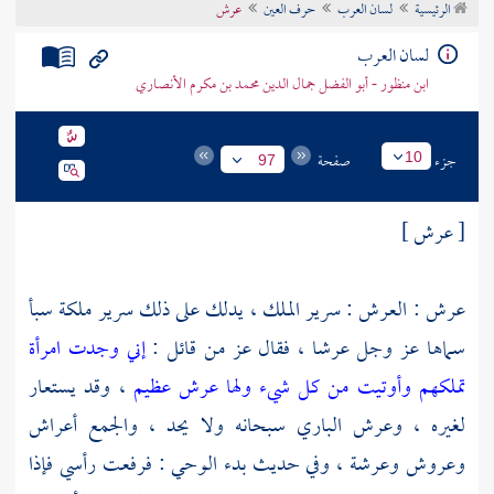
الرئيسية
لسان العرب
حرف العين
عرش
تراجم الأعلام
لسان العرب
ابن منظور - أبو الفضل جمال الدين محمد بن مكرم الأنصاري
جزء
صفحة
10
97
[ عرش ]
عرش : العرش : سرير الملك ، يدلك على ذلك سرير ملكة
سبأ
سماها عز وجل عرشا ، فقال عز من قائل :
إني وجدت امرأة
تملكهم وأوتيت من كل شيء ولها عرش عظيم
، وقد يستعار
لغيره ، وعرش الباري سبحانه ولا يحد ، والجمع أعراش
وعروش وعرشة ، وفي حديث بدء الوحي : فرفعت رأسي فإذا