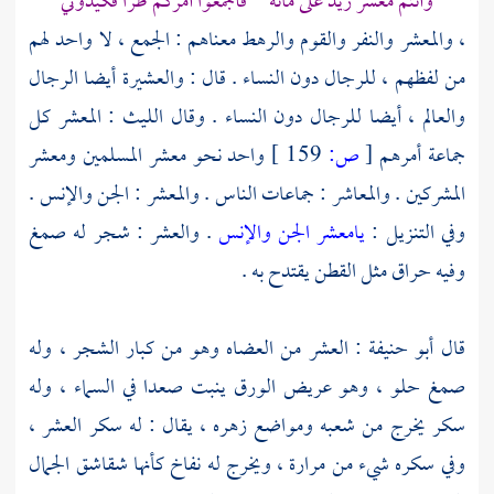
وأنتم معشر زيد على مائة فأجمعوا أمركم طرا فكيدوني
، والمعشر والنفر والقوم والرهط معناهم : الجمع ، لا واحد لهم
من لفظهم ، للرجال دون النساء . قال : والعشيرة أيضا الرجال
والعالم ، أيضا للرجال دون النساء . وقال
الليث
: المعشر كل
جماعة أمرهم
[
ص:
159 ]
واحد نحو معشر المسلمين ومعشر
المشركين . والمعاشر : جماعات الناس . والمعشر : الجن والإنس .
وفي التنزيل :
يامعشر الجن والإنس
. والعشر : شجر له صمغ
وفيه حراق مثل القطن يقتدح به .
قال
أبو حنيفة
: العشر من العضاه وهو من كبار الشجر ، وله
صمغ حلو ، وهو عريض الورق ينبت صعدا في السماء ، وله
سكر يخرج من شعبه ومواضع زهره ، يقال : له سكر العشر ،
وفي سكره شيء من مرارة ، ويخرج له نفاخ كأنها شقاشق الجمال