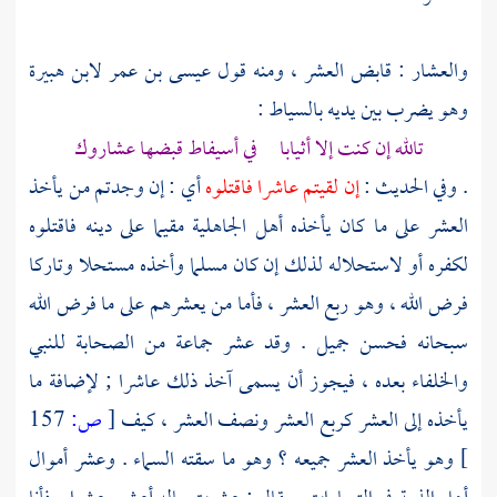
والعشار : قابض العشر ، ومنه قول
عيسى بن عمر
لابن هبيرة
وهو يضرب بين يديه بالسياط :
تالله إن كنت إلا أثيابا في أسيفاط قبضها عشاروك
. وفي الحديث :
إن لقيتم عاشرا فاقتلوه
أي : إن وجدتم من يأخذ
العشر على ما كان يأخذه أهل الجاهلية مقيما على دينه فاقتلوه
لكفره أو لاستحلاله لذلك إن كان مسلما وأخذه مستحلا وتاركا
فرض الله ، وهو ربع العشر ، فأما من يعشرهم على ما فرض الله
سبحانه فحسن جميل . وقد عشر جماعة من الصحابة للنبي
والخلفاء بعده ، فيجوز أن يسمى آخذ ذلك عاشرا ; لإضافة ما
يأخذه إلى العشر كربع العشر ونصف العشر ، كيف
[
ص:
157
]
وهو يأخذ العشر جميعه ؟ وهو ما سقته السماء . وعشر أموال