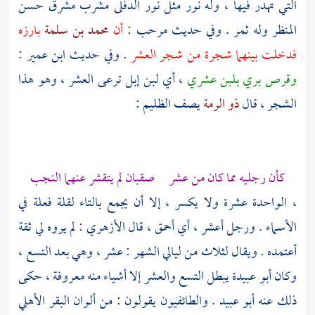
التي تهدر فيها ، وله نور مثل نور الدفلى مشرب مشرق حسن
المنظر وله ثمر . وفي حديث
مرحب
:
أن
محمد بن سلمة
بارزه
فدخلت بينهما شجرة من شجر العشر
. وفي حديث
ابن عمير
:
وقرص بري بلبن عشري
، أي لبن إبل ترعى العشر ، وهو هذا
الشجر ، قال
ذو الرمة
يصف الظليم :
كأن رجليه مما كان من عشر صقبان لم يتقشر عنهما النجب
، الواحدة عشرة ولا يكسر ، إلا أن يجمع بالتاء لقلة فعلة في
الأسماء . ورجل أعشر ، أي أحمق ، قال
الأزهري
: لم يروه لي ثقة
أعتمده . ويقال لثلاث من ليالي الشهر : عشر ، وهي بعد التسع ،
وكان
أبو عبيدة
يبطل التسع والعشر إلا أشياء منه معروفة ، حكى
ذلك عنه
أبو عبيد
. والطائفيون يقولون : من ألوان البقر الأهلي