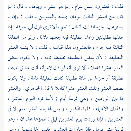
قلت : فعشرون ليس بتمام ، إنما هو عشران ويومان ، قال : لما
كان من العشر الثالث يومان جمعته بالعشرين ، قلت : وإن لم
يستوعب الجزء الثالث ؟ قال : نعم ، ألا ترى قول
أبي حنيفة
: إذا
طلقها تطليقتين وعشر تطليقة فإنه يجعلها ثلاثا ، وإنما من الطلقة
الثالثة فيه جزء ، فالعشرون هذا قياسه ، قلت : لا يشبه العشر
التطليقة ; لأن بعض التطليقة تطليقة تامة ، ولا يكون بعض
العشر عشرا كاملا ، ألا ترى أنه لو قال لامرأته أنت طالق نصف
تطليقة أو جزءا من مائة تطليقة كانت تطليقة تامة ، ولا يكون
نصف العشر وثلث العشر عشرا كاملا ؟ قال
الجوهري
: والعشر
ما بين الوردين ، وهي ثمانية أيام ; لأنها ترد اليوم العاشر ،
وكذلك الأظماء ، كلها بالكسر ، وليس لها بعد العشر اسم إلا في
العشرين ، فإذا وردت يوم العشرين قيل : ظمؤها عشران ، وهو
ثمانية عشر يوما ، فإذا جاوزت العشرين فليس لها تسمية ، وهي