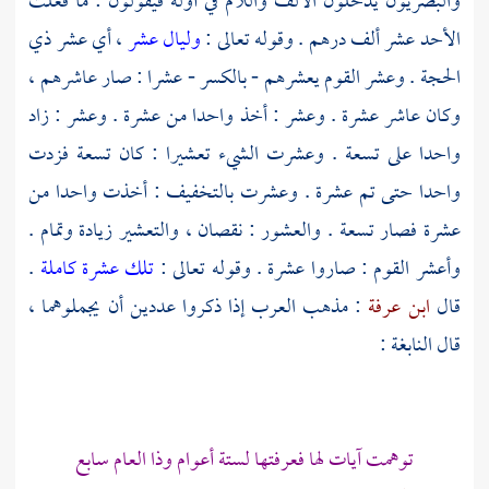
والبصريون يدخلون الألف واللام في أوله فيقولون : ما فعلت
الأحد عشر ألف درهم . وقوله تعالى :
وليال عشر
، أي عشر ذي
الحجة . وعشر القوم يعشرهم - بالكسر - عشرا : صار عاشرهم ،
وكان عاشر عشرة . وعشر : أخذ واحدا من عشرة . وعشر : زاد
واحدا على تسعة . وعشرت الشيء تعشيرا : كان تسعة فزدت
واحدا حتى تم عشرة . وعشرت بالتخفيف : أخذت واحدا من
عشرة فصار تسعة . والعشور : نقصان ، والتعشير زيادة وتمام .
وأعشر القوم : صاروا عشرة . وقوله تعالى :
تلك عشرة كاملة
.
قال
ابن عرفة
: مذهب العرب إذا ذكروا عددين أن يجملوهما ،
قال
النابغة
:
توهمت آيات لها فعرفتها لستة أعوام وذا العام سابع