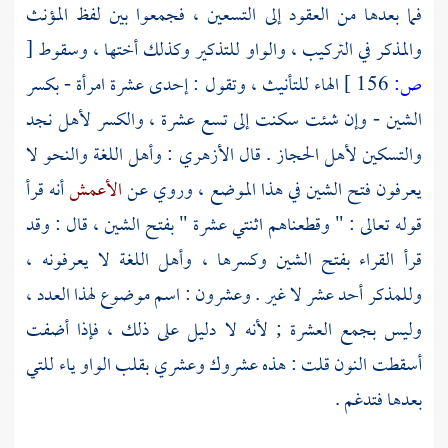
فما بعدها من العقود إلى التسعين ، فجمعوا بين لفظ المؤنث
والمذكر في التركيب ، والواو للتذكير وكذلك أختها ، وسقوط
[
ص:
156 ]
الهاء للتأنيث ، وتقول : إحدى عشرة امرأة - بكسر
الشين - وإن شئت سكنت إلى تسع عشرة ، والكسر لأهل نجد
والتسكين لأهل الحجاز . قال
الأزهري
: وأهل اللغة والنحو لا
يعرفون فتح الشين في هذا الموضع ، وروي عن
الأعمش
أنه قرأ
قوله تعالى : " وقطعناهم اثنتي عشرة " بفتح الشين ، قال : وقد
قرأ القراء بفتح الشين وكسرها ، وأهل اللغة لا يعرفونه ،
وللمذكر أحد عشر لا غير . وعشرون : اسم موضوع لهذا العدد ،
وليس بجمع العشرة ; لأنه لا دليل على ذلك ، فإذا أضفت
أسقطت النون قلت : هذه عشروك وعشري بقلب الواو ياء للتي
بعدها فتدغم .