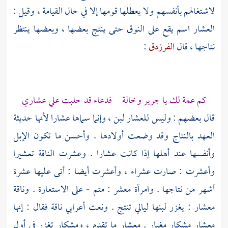
لاشتغالهم بأنفسهم ولا يعطلها قومها إلا في حال القيامة ، وقيل :
العشار اسم يقع على النوق حتى ينتج بعضها ، وبعضها ينتظر
نتاجها ، قال
الفرزدق
:
كم عمة لك يا
جرير
وخالة فدعاء قد حلبت علي عشاري
قال بعضهم : وليس للعشار لبن ، وإنما سماها عشارا لأنها حديثة
العهد بالنتاج وقد وضعت أولادها . وأحسن ما تكون الإبل
وأنفسها عند أهلها إذا كانت عشارا . وعشرت الناقة تعشيرا
وأعشرت : صارت عشراء ، وأعشرت أيضا : أتى عليها عشرة
أشهر من نتاجها . وامرأة معشر : متم - على الاستعارة . وناقة
معشار : يغزر لبنها ليالي تنتج . ونعت أعرابي ناقة فقال : إنها
معشار مشكار مغبار . معشار ما تقدم ، ومشكار تغزر في أول