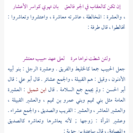
إن تكن كالعقاب في الجو فالعق بان تهوي كواسر الأعشار
، والعشرة : المخالطة ، عاشرته معاشرة ، واعتشروا وتعاشروا :
تخالطوا ، قال
طرفة
:
ولئن شطت نواها مرة لعلى عهد حبيب معتشر
جعل الحبيب جمعا كالخليط والفريق . وعشيرة الرجل : بنو أبيه
الأدنون ، وقيل : هم القبيلة ، والجمع عشائر . قال
أبو علي
: قال
أبو الحسن
: ولم يجمع جمع السلامة . قال
ابن شميل
: العشيرة
العامة مثل
بني تميم
وبني عمرو بن تميم
، والعشير القبيلة ،
والعشير المعاشر ، والعشير : القريب والصديق ، والجمع عشراء .
وعشير المرأة : زوجها ; لأنه يعاشرها وتعاشره كالصديق
والمصادق ، قال
ساعدة بن جؤية
: