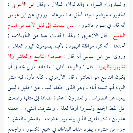
والساروراء السراء ، والدالولاء الدلال . وقال
ابن الأعرابي
:
الخابوراء موضع ، وقد ألحق به تاسوعاء . وروي عن
ابن عباس
أنه قال في صوم عاشوراء :
لئن سلمت إلى قابل لأصومن اليوم
التاسع
. قال
الأزهري
: ولهذا الحديث عدة من التأويلات ;
أحدها : أنه كره موافقة اليهود ; لأنهم يصومون اليوم العاشر ،
وروي عن
ابن عباس
أنه قال :
صوموا التاسع والعاشر ولا
تشبهوا باليهود
. قال : والوجه الثاني : ما قاله
المزني
يحتمل أن
يكون التاسع هو العاشر ، قال
الأزهري
: كأنه تأول فيه عشر
الورد أنها تسعة أيام ، وهو الذي حكاه
الليث
عن
الخليل
وليس
ببعيد عن الصواب . والعشرون : عشرة مضافة إلى مثلها وضعت
على لفظ الجمع وكسروا أولها لعلة . وعشرنت الشيء : جعلته
عشرين ، نادر للفرق الذي بينه وبين عشرت . والعشر والعشير :
جزء من عشرة ، يطرد هذان البناءان في جميع الكسور ، والجمع