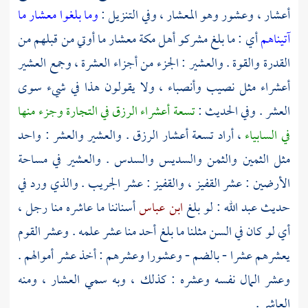
أعشار ، وعشور وهو المعشار ، وفي التنزيل :
وما بلغوا معشار ما
آتيناهم
أي : ما بلغ مشركو أهل مكة معشار ما أوتي من قبلهم من
القدرة والقوة . والعشير : الجزء من أجزاء العشرة ، وجمع العشير
أعشراء مثل نصيب وأنصباء ، ولا يقولون هذا في شيء سوى
العشر . وفي الحديث :
تسعة أعشراء الرزق في التجارة وجزء منها
في السابياء
، أراد تسعة أعشار الرزق . والعشير والعشر : واحد
مثل الثمين والثمن والسديس والسدس . والعشير في مساحة
الأرضين : عشر القفيز ، والقفيز : عشر الجريب . والذي ورد في
حديث
عبد الله
: لو بلغ
ابن عباس
أسناننا ما عاشره منا رجل ،
أي لو كان في السن مثلنا ما بلغ أحد منا عشر علمه . وعشر القوم
يعشرهم عشرا - بالضم - وعشورا وعشرهم : أخذ عشر أموالهم .
وعشر المال نفسه وعشره : كذلك ، وبه سمي العشار ، ومنه
العاشر .