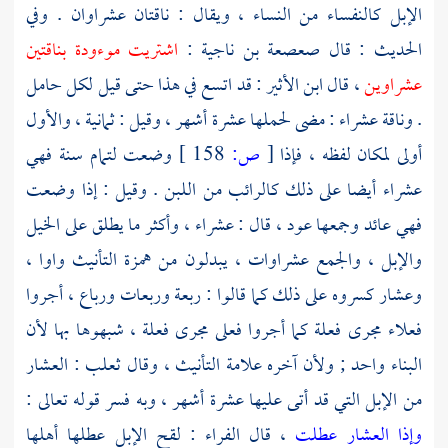
الإبل كالنفساء من النساء ، ويقال : ناقتان عشراوان . وفي
الحديث : قال
صعصعة بن ناجية
:
اشتريت موءودة بناقتين
عشراوين
، قال
ابن الأثير
: قد اتسع في هذا حتى قيل لكل حامل
. وناقة عشراء : مضى لحملها عشرة أشهر ، وقيل : ثمانية ، والأول
أولى لمكان لفظه ، فإذا
[
ص:
158 ]
وضعت لتمام سنة فهي
عشراء أيضا على ذلك كالرائب من اللبن . وقيل : إذا وضعت
فهي عائد وجمعها عود ، قال : عشراء ، وأكثر ما يطلق على الخيل
والإبل ، والجمع عشراوات ، يبدلون من همزة التأنيث واوا ،
وعشار كسروه على ذلك كما قالوا : ربعة وربعات ورباع ، أجروا
فعلاء مجرى فعلة كما أجروا فعلى مجرى فعلة ، شبهوها بها لأن
البناء واحد ; ولأن آخره علامة التأنيث ، وقال
ثعلب
: العشار
من الإبل التي قد أتى عليها عشرة أشهر ، وبه فسر قوله تعالى :
وإذا العشار عطلت
، قال
الفراء
: لقح الإبل عطلها أهلها