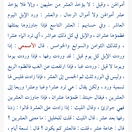
أموالهن ، وقيل : لا يؤخذ العشر من حليهن ، وإلا فلا يؤخذ
عشر أموالهن ولا أموال الرجال . والعشر : ورد الإبل اليوم
العاشر . وفي حسابهم : العشر التاسع فإذا جاوزوها بمثلها
فظمؤها عشران ، والإبل في كل ذلك عواشر ، أي ترد الماء عشرا
، وكذلك الثوامن والسوابع والخوامس . قال
الأصمعي
: إذا
وردت الإبل كل يوم قيل : قد وردت رفها ، فإذا وردت يوما
ويوما لا قيل : وردت غبا ، فإذا ارتفعت عن الغب فالظمء الربع
، وليس في الورد ثلث ثم الخمس إلى العشر ، فإذا زادت فليس لها
تسمية ورد ، ولكن يقال : هي ترد عشرا وغبا وعشرا وربعا إلى
العشرين ، فيقال حينئذ : ظمؤها عشران ، فإذا جاوزت العشرين
فهي جوازئ ، وقال
الليث
: إذا زادت على العشرة قالوا : زدنا
رفها بعد عشر . قال
الليث
: قلت
للخليل
: ما معنى العشرين ؟
قال : جماعة عشر ، قلت : فالعشر كم يكون ؟ قال : تسعة أيام ،