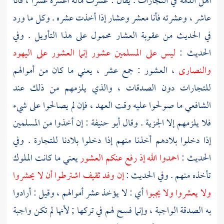
أهل الذمة في التجارات . يقال : عشرت ماله أعشره عشرا ، فأنا
عاشر ، وعشرته فأنا معشر وعشار إذا أخذت عشره . وكل ما ورد
في الحديث من عقوبة العشار محمول على هذا التأويل . وفي
الحديث :
ليس على المسلمين عشور إنما العشور على
اليهود
والنصارى
، العشور : جمع عشر ، يعني ما كان من أموالهم
للتجارات دون الصدقات ، والذي يلزمهم من ذلك عند
الشافعي ما صولحوا عليه وقت العهد ، فإن لم يصالحوا على شيء
فلا يلزمهم إلا الجزية . وقال
أبو حنيفة
: إن أخذوا من المسلمين
إذا دخلوا بلادهم أخذنا منهم إذا دخلوا بلادنا للتجارة . وفي
الحديث :
احمدوا الله إذ رفع عنكم العشور
يعني ما كانت الملوك
تأخذه منهم . وفي الحديث :
إن وفد
ثقيف
اشترطوا أن لا يحشروا
ولا يعشروا ولا يجبوا
أي : لا يؤخذ عشر أموالهم ، وقيل : أرادوا
به الصدقة الواجبة ، وإنما فسح لهم في تركها ; لأنها لم تكن واجبة