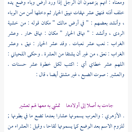
ومعناه : أنهم يزعمون أن الرجل إذا ورد أرض وباء وضع يده
خلف أذنه فنهق عشر نهقات نهيق الحمار ثم دخلها أمن من الوباء
، وأنشد بعضهم : " في أرض مالك " مكان قوله : من خشية
الردى ، وأنشد : " نهاق الحمار " مكان : نهاق حمار . وعشر
الغراب : نعب عشر نعبات . وقد عشر الحمار : نهق ، وعشر
الغراب : نعق ، من غير أن يشتقا من العشرة . وحكى
اللحياني
:
اللهم عشر خطاي أي : اكتب لكل خطوة عشر حسنات .
والعشير : صوت الضبع ، غير مشتق أيضا ، قال :
جاءت به أصلا إلى أولادها تمشي به معها لهم تعشير
.
الأزهري
: والعرب يسمونها عشارا بعدما تضع ما في بطونها ;
للزوم الاسم بعد الوضع كما يسمونها لقاحا ، وقيل : العشراء من