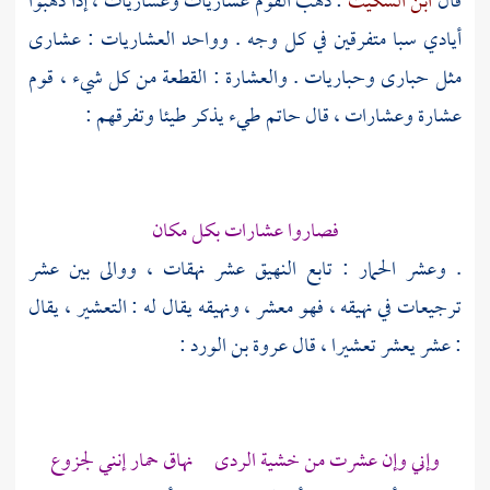
قال
ابن السكيت
: ذهب القوم عشاريات وعساريات ، إذا ذهبوا
أيادي سبا متفرقين في كل وجه . وواحد العشاريات : عشارى
مثل حبارى وحباريات . والعشارة : القطعة من كل شيء ، قوم
عشارة وعشارات ، قال
حاتم طيء
يذكر طيئا وتفرقهم :
فصاروا عشارات بكل مكان
. وعشر الحمار : تابع النهيق عشر نهقات ، ووالى بين عشر
ترجيعات في نهيقه ، فهو معشر ، ونهيقه يقال له : التعشير ، يقال
: عشر يعشر تعشيرا ، قال
عروة بن الورد
:
وإني وإن عشرت من خشية الردى نهاق حمار إنني لجزوع