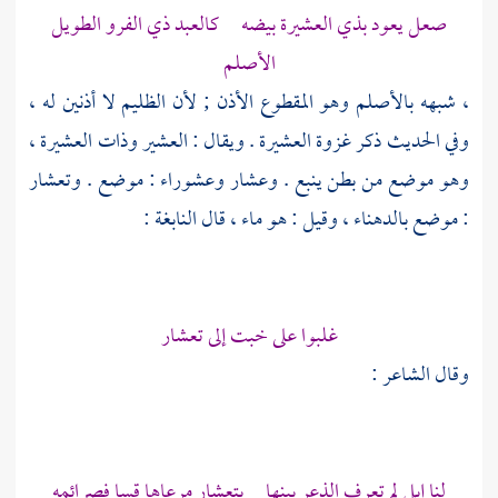
صعل يعود بذي العشيرة بيضه كالعبد ذي الفرو الطويل
الأصلم
، شبهه بالأصلم وهو المقطوع الأذن ; لأن الظليم لا أذنين له ،
وفي الحديث ذكر غزوة
العشيرة
. ويقال :
العشير
وذات العشيرة
،
وهو موضع من بطن
ينبع
.
وعشار
وعشوراء
: موضع .
وتعشار
: موضع
بالدهناء
، وقيل : هو ماء ، قال
النابغة
:
غلبوا على خبت إلى تعشار
وقال الشاعر :
لنا إبل لم تعرف الذعر بينها بتعشار مرعاها قسا فصرائمه