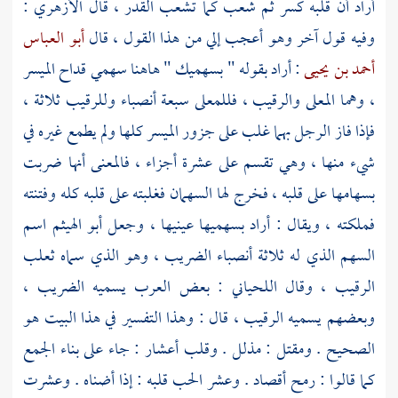
أراد أن قلبه كسر ثم شعب كما تشعب القدر ، قال
الأزهري
:
وفيه قول آخر وهو أعجب إلي من هذا القول ، قال
أبو العباس
أحمد بن يحيى
: أراد بقوله " بسهميك " هاهنا سهمي قداح الميسر
، وهما المعلى والرقيب ، فللمعلى سبعة أنصباء وللرقيب ثلاثة ،
فإذا فاز الرجل بهما غلب على جزور الميسر كلها ولم يطمع غيره في
شيء منها ، وهي تقسم على عشرة أجزاء ، فالمعنى أنها ضربت
بسهامها على قلبه ، فخرج لها السهمان فغلبته على قلبه كله وفتنته
فملكته ، ويقال : أراد بسهميها عينيها ، وجعل
أبو الهيثم
اسم
السهم الذي له ثلاثة أنصباء الضريب ، وهو الذي سماه
ثعلب
الرقيب ، وقال
اللحياني
: بعض العرب يسميه الضريب ،
وبعضهم يسميه الرقيب ، قال : وهذا التفسير في هذا البيت هو
الصحيح . ومقتل : مذلل . وقلب أعشار : جاء على بناء الجمع
كما قالوا : رمح أقصاد . وعشر الحب قلبه : إذا أضناه . وعشرت