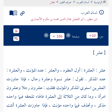
الرئيسية
لسان العرب
حرف العين
عشر
تراجم الأعلام
لسان العرب
ابن منظور - أبو الفضل جمال الدين محمد بن مكرم الأنصاري
جزء
صفحة
10
156
[ عشر ]
عشر : العشرة : أول العقود ، والعشر : عدد المؤنث ، والعشرة :
عدد المذكر . تقول : عشر نسوة وعشرة رجال ، فإذا جاوزت
العشرين استوى المذكر والمؤنث فقلت : عشرون رجلا وعشرون
امرأة ، وما كان من الثلاثة إلى العشرة فالهاء تلحقه فيما واحده
مذكر ، وتحذف فيما واحده مؤنث ، فإذا جاوزت العشرة أنثت