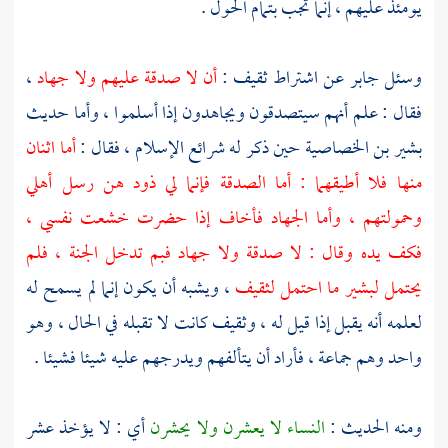
يومئذ عليهم ، إنما تجب بتمام الحول .
وسئل
جابر
عن اشتراط
ثقيف
:
أن لا صدقة عليهم ولا جهاد
،
فقال : علم أنهم سيتصدقون ويجاهدون إذا أسلموا ، وأما حديث
بشير بن الخصاصية
حين ذكر له شرائع الإسلام ، فقال :
أما اثنان
منها فلا أطيقهما : أما الصدقة فإنما لي ذود هن رسل أهلي
وحمولتهم ، وأما الجهاد فأخاف إذا حضرت خشعت نفسي ،
فكف يده وقال : لا صدقة ولا جهاد فبم تدخل الجنة ، فلم
يحتمل
لبشير
ما احتمل
لثقيف
، ويشبه أن يكون إنما لم يسمح له
لعلمه أنه يقبل إذا قيل له ،
وثقيف
كانت لا تقبله في الحال ، وهو
واحد وهم جماعة ، فأراد أن يتألفهم ويدرجهم عليه شيئا فشيئا .
ومنه الحديث :
النساء لا يعشرن ولا يحشرن
أي : لا يؤخذ عشر