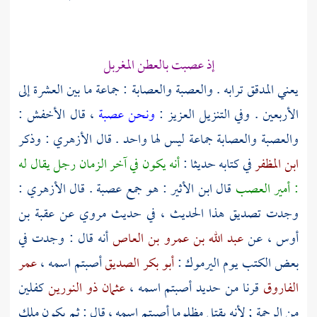
إذ عصبت بالعطن المغربل
يعني المدقق ترابه . والعصبة والعصابة : جماعة ما بين العشرة إلى
الأربعين . وفي التنزيل العزيز :
ونحن عصبة
، قال
الأخفش
:
والعصبة والعصابة جماعة ليس لها واحد . قال
الأزهري
: وذكر
ابن المظفر
في كتابه حديثا :
أنه يكون في آخر الزمان رجل يقال له
: أمير العصب
قال
ابن الأثير
: هو جمع عصبة . قال
الأزهري
:
وجدت تصديق هذا الحديث ، في حديث مروي عن
عقبة بن
أوس
، عن
عبد الله بن عمرو بن العاص
أنه قال : وجدت في
بعض الكتب يوم
اليرموك
:
أبو بكر الصديق
أصبتم اسمه ،
عمر
الفاروق
قرنا من حديد أصبتم اسمه ،
عثمان ذو النورين
كفلين
من الرحمة ; لأنه يقتل مظلوما أصبتم اسمه ، قال : ثم يكون ملك