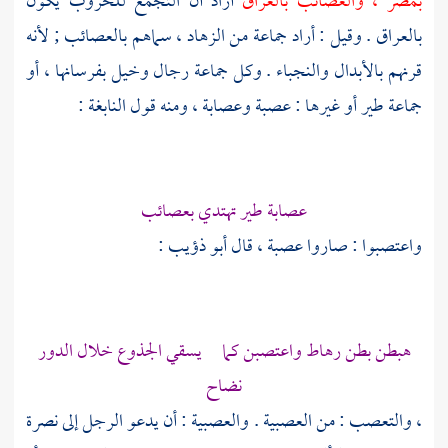
بمصر
، والعصائب
بالعراق
أراد أن التجمع للحروب يكون
بالعراق
. وقيل : أراد جماعة من الزهاد ، سماهم بالعصائب ; لأنه
قرنهم بالأبدال والنجباء . وكل جماعة رجال وخيل بفرسانها ، أو
جماعة طير أو غيرها : عصبة وعصابة ، ومنه قول
النابغة
:
عصابة طير تهتدي بعصائب
واعتصبوا : صاروا عصبة ، قال
أبو ذؤيب
:
هبطن بطن رهاط واعتصبن كما يسقي الجذوع خلال الدور
نضاح
، والتعصب : من العصبية . والعصبية : أن يدعو الرجل إلى نصرة