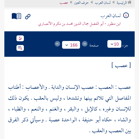
الرئيسية
لسان العرب
حرف العين
عصب
تراجم الأعلام
لسان العرب
ابن منظور - أبو الفضل جمال الدين محمد بن مكرم الأنصاري
جزء
صفحة
10
166
[ عصب ]
عصب : العصب : عصب الإنسان والدابة . والأعصاب : أطناب
المفاصل التي تلائم بينها وتشدها ، وليس بالعقب . يكون ذلك
للإنسان وغيره ، كالإبل ، والبقر ، والغنم ، والنعم ، والظباء ،
والشاء ، حكاه
أبو حنيفة
، الواحدة عصبة . وسيأتي ذكر الفرق
بين العصب والعقب .