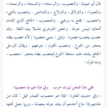
قال
أبو عبيدة
: والعصوب ، والرسحاء ، والمسحاء ، والرصعاء ،
والمصواء ، والمزلاق ، والمزلاج ، والمنداص . وتعصب بالشيء
واعتصب : تقنع به ورضي . والمعصوب : الجائع الذي كادت
أمعاؤه تيبس جوعا . وخص
الجوهري
هذيلا
بهذه اللغة . وقد
عصب يعصب عصوبا . وقيل : سمي معصوبا ; لأنه عصب بطنه
بحجر من الجوع . وعصب القوم : جوعهم . ويقال للرجل
الجائع يشتد عليه سخفة الجوع فيعصب بطنه بحجر : معصب ،
ومنه قوله :
ففي هذا فنحن ليوث حرب وفي هذا غيوث معصبينا
، وفي حديث
المغيرة
: فإذا هو معصوب الصدر قيل : كان من
عادتهم إذا جاع أحدهم أن يشد جوفه بعصابة ، وربما جعل تحتها