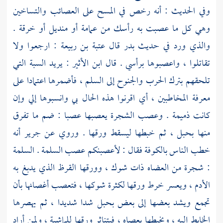
وفي الحديث : أنه رخص في المسح على العصائب والتساخين
وهي كل ما عصبت به رأسك من عمامة أو منديل أو خرقة .
والذي ورد في حديث
بدر
قال
عتبة بن ربيعة
: ارجعوا ولا
تقاتلوا ، واعصبوها برأسي . قال
ابن الأثير
: يريد السبة التي
تلحقهم بترك الحرب والجنوح إلى السلم ، فأضمرها اعتمادا على
معرفة المخاطبين ، أي اقرنوا هذه الحال بي وانسبوها إلي وإن
كانت ذميمة . وعصب الشجرة يعصبها عصبا : ضم ما تفرق
منها بحبل ، ثم خبطها ليسقط ورقها . وروي عن
جرير
أنه
خطب الناس
بالكوفة
فقال : لأعصبنكم عصب السلمة . السلمة
: شجرة من العضاه ذات شوك ، وورقها القرظ الذي يدبغ به
الأدم ، ويعسر خرط ورقها لكثرة شوكها ، فتعصب أغصانها بأن
تجمع ويشد بعضها إلى بعض بحبل شدا شديدا ، ثم يهصرها
الخابط إليه ، ويخبطها بعصاه ، فيتناثر ورقها للماشية ، ولمن أراد