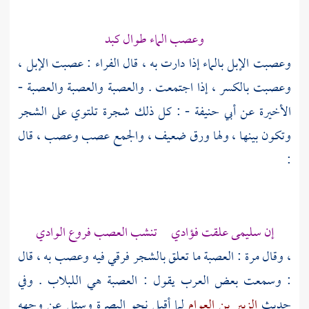
وعصب الماء طوال كبد
وعصبت الإبل بالماء إذا دارت به ، قال
الفراء
: عصبت الإبل ،
وعصبت بالكسر ، إذا اجتمعت . والعصبة والعصبة والعصبة -
الأخيرة عن
أبي حنيفة
- : كل ذلك شجرة تلتوي على الشجر
وتكون بينها ، ولها ورق ضعيف ، والجمع عصب وعصب ، قال
:
إن
سليمى
علقت فؤادي تنشب العصب فروع الوادي
، وقال مرة : العصبة ما تعلق بالشجر فرقي فيه وعصب به ، قال
: وسمعت بعض العرب يقول : العصبة هي اللبلاب . وفي
حديث
الزبير بن العوام
لما أقبل نحو
البصرة
وسئل عن وجهه