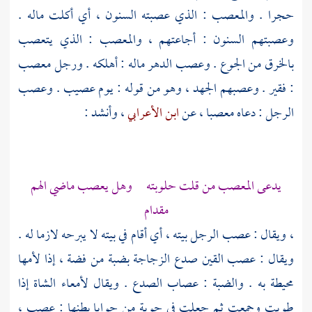
حجرا . والمعصب : الذي عصبته السنون ، أي أكلت ماله .
وعصبتهم السنون : أجاعتهم ، والمعصب : الذي يتعصب
بالخرق من الجوع . وعصب الدهر ماله : أهلكه . ورجل معصب
: فقير . وعصبهم الجهد ، وهو من قوله : يوم عصيب . وعصب
الرجل : دعاه معصبا ، عن
ابن الأعرابي
، وأنشد :
يدعى المعصب من قلت حلوبته وهل يعصب ماضي الهم
مقدام
، ويقال : عصب الرجل بيته ، أي أقام في بيته لا يبرحه لازما له .
ويقال : عصب القين صدع الزجاجة بضبة من فضة ، إذا لأمها
محيطة به . والضبة : عصاب الصدع . ويقال لأمعاء الشاة إذا
طويت وجمعت ثم جعلت في حوية من حوايا بطنها : عصب ،