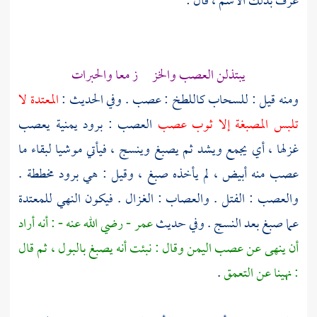
عرف بذلك الاسم ، قال :
يبتذلن العصب والخز ز معا والحبرات
ومنه قيل : للسحاب كاللطخ : عصب . وفي الحديث :
المعتدة لا
تلبس المصبغة إلا ثوب عصب
العصب : برود يمنية يعصب
غزلها ، أي يجمع ويشد ثم يصبغ وينسج ، فيأتي موشيا لبقاء ما
عصب منه أبيض ، لم يأخذه صبغ ، وقيل : هي برود مخططة .
والعصب : الفتل . والعصاب : الغزال . فيكون النهي للمعتدة
عما صبغ بعد النسج . وفي حديث
عمر
- رضي الله عنه - : أنه أراد
أن ينهى عن عصب
اليمن
وقال : نبئت أنه يصبغ بالبول ، ثم قال
: نهينا عن التعمق
.