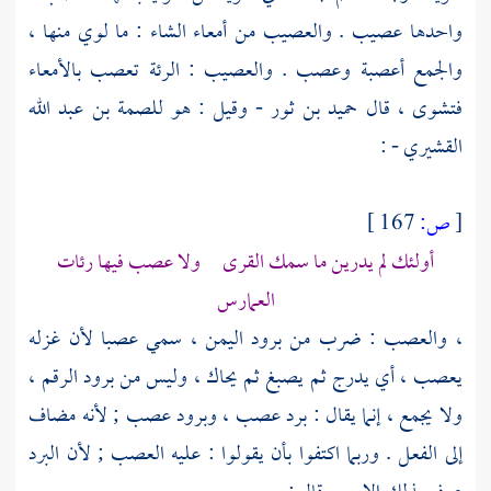
واحدها عصيب . والعصيب من أمعاء الشاء : ما لوي منها ،
والجمع أعصبة وعصب . والعصيب : الرئة تعصب بالأمعاء
فتشوى ، قال
حميد بن ثور
- وقيل : هو
للصمة بن عبد الله
القشيري
- :
[
ص:
167 ]
أولئك لم يدرين ما سمك القرى ولا عصب فيها رئات
العمارس
، والعصب : ضرب من برود
اليمن
، سمي عصبا لأن غزله
يعصب ، أي يدرج ثم يصبغ ثم يحاك ، وليس من برود الرقم ،
ولا يجمع ، إنما يقال : برد عصب ، وبرود عصب ; لأنه مضاف
إلى الفعل . وربما اكتفوا بأن يقولوا : عليه العصب ; لأن البرد