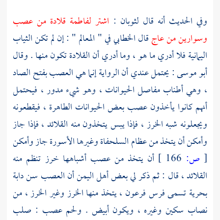
وفي الحديث أنه قال
لثوبان
:
اشتر
لفاطمة
قلادة من عصب
وسوارين من عاج
قال
الخطابي
في " المعالم " : إن لم تكن الثياب
اليمانية فلا أدري ما هو ، وما أدري أن القلادة تكون منها . وقال
أبو موسى
: يحتمل عندي أن الرواية إنما هي العصب بفتح الصاد
، وهي أطناب مفاصل الحيوانات ، وهو شيء مدور ، فيحتمل
أنهم كانوا يأخذون عصب بعض الحيوانات الطاهرة ، فيقطعونه
ويجعلونه شبه الخرز ، فإذا يبس يتخذون منه القلائد ، فإذا جاز
وأمكن أن يتخذ من عظام السلحفاة وغيرها الأسورة جاز وأمكن
[
ص:
166 ]
أن يتخذ من عصب أشباهها خرز تنظم منه
القلائد ، قال : ثم ذكر لي بعض
أهل اليمن
أن العصب سن دابة
بحرية تسمى فرس فرعون ، يتخذ منها الخرز وغير الخرز ، من
نصاب سكين وغيره ، ويكون أبيض . ولحم عصب : صلب