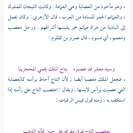
، وهو مأخوذ من العصابة وهي العمامة . وكانت التيجان للملوك
، والعمائم الحمر للسادة من العرب ، قال
الأزهري
: وكان يحمل
إلى البادية من هراة عمائم حمر يلبسها أشرافهم . ورجل معصب
ومعمم ، أي مسود ، قال
عمرو بن كلثوم
:
وسيد معشر قد عصبوه بتاج الملك يحمي المحجزينا
، فجعل الملك معصبا أيضا ; لأن التاج أحاط برأسه كالعصابة
التي عصبت برأس لابسها . ويقال : اعتصب التاج على رأسه إذا
استكف به ، ومنه قول
قيس الرقيات
:
يعتصب التاج فوق مفرقه على جبين كأنه الذهب