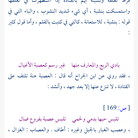
فرط تعلقه وتشبثه بهم بالقتادة إذا استظهرت في تعلقها
واستمسكت بنشبة ، أي شيء شديد النشوب ، والباء التي في
قوله : بنشبة ، للاستعانة ، كالتي في كتبت بالقلم ، وأما قول
كثير
:
بادي الربع والمعارف منها غير رسم كعصبة الأغيال
، فقد روي عن
ابن الجراح
أنه قال : العصبة هنة تلتف على
القتادة ، لا تنزع عنها إلا بعد جهد ، وأنشد :
[
ص:
169 ]
تلبس حبها بدمي ولحمي تلبس عصبة بفروع ضال
، وعصب الغبار بالجبل وغيره : أطاف . والعصاب : الغزال ،