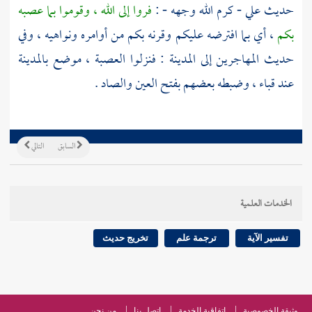
حديث
علي
- كرم الله وجهه - :
فروا إلى الله ، وقوموا بما عصبه
بكم
، أي بما افترضه عليكم وقرنه بكم من أوامره ونواهيه ، وفي
حديث
المهاجرين
إلى
المدينة
: فنزلوا
العصبة
، موضع
بالمدينة
عند
قباء
، وضبطه بعضهم بفتح العين والصاد .
السابق
التالي
الخدمات العلمية
تفسير الآية
ترجمة علم
تخريج حديث
وثيقة الخصوصية
اتفاقية الخدمة
اتصل بنا
من نحن