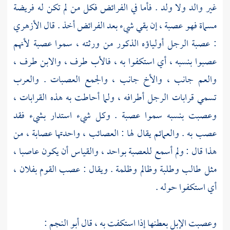
غير والد ولا ولد . فأما في الفرائض فكل من لم تكن له فريضة
مسماة فهو عصبة ، إن بقي شيء بعد الفرائض أخذ . قال
الأزهري
: عصبة الرجل أولياؤه الذكور من ورثته ، سموا عصبة لأنهم
عصبوا بنسبه ، أي استكفوا به ، فالأب طرف ، والابن طرف ،
والعم جانب ، والأخ جانب ، والجمع العصبات . والعرب
تسمي قرابات الرجل أطرافه ، ولما أحاطت به هذه القرابات ،
وعصبت بنسبه سموا عصبة . وكل شيء استدار بشيء فقد
عصب به . والعمائم يقال لها : العصائب ، واحدتها عصابة ، من
هذا قال : ولم أسمع للعصبة بواحد ، والقياس أن يكون عاصبا ،
مثل طالب وطلبة وظالم وظلمة . ويقال : عصب القوم بفلان ،
أي استكفوا حوله .
وعصبت الإبل بعطنها إذا استكفت به ، قال
أبو النجم
: