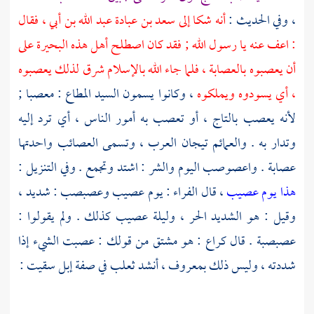
، وفي الحديث :
أنه شكا إلى
سعد بن عبادة عبد الله بن أبي
، فقال
: اعف عنه يا رسول الله ; فقد كان اصطلح أهل هذه البحيرة على
أن يعصبوه بالعصابة ، فلما جاء الله بالإسلام شرق لذلك يعصبوه
، أي يسودوه ويملكوه
، وكانوا يسمون السيد المطاع : معصبا ;
لأنه يعصب بالتاج ، أو تعصب به أمور الناس ، أي ترد إليه
وتدار به . والعمائم تيجان العرب ، وتسمى العصائب واحدتها
عصابة . واعصوصب اليوم والشر : اشتد وتجمع . وفي التنزيل :
هذا يوم عصيب
، قال
الفراء
: يوم عصيب وعصبصب : شديد ،
وقيل : هو الشديد الحر ، وليلة عصيب كذلك . ولم يقولوا :
عصبصبة . قال
كراع
: هو مشتق من قولك : عصبت الشيء إذا
شددته ، وليس ذلك بمعروف ، أنشد
ثعلب
في صفة إبل سقيت :