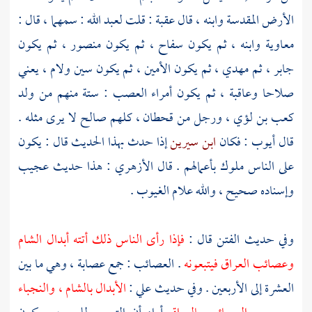
الأرض المقدسة وابنه ، قال
عقبة
: قلت
لعبد الله
: سمهما ، قال :
معاوية
وابنه ، ثم يكون
سفاح
، ثم يكون
منصور
، ثم يكون
جابر
، ثم
مهدي
، ثم يكون
الأمين
، ثم يكون سين ولام ، يعني
صلاحا وعاقبة ، ثم يكون أمراء العصب : ستة منهم من ولد
كعب بن لؤي
، ورجل من
قحطان
، كلهم صالح لا يرى مثله .
قال
أيوب
: فكان
ابن سيرين
إذا حدث بهذا الحديث قال : يكون
على الناس ملوك بأعمالهم . قال
الأزهري
: هذا حديث عجيب
وإسناده صحيح ، والله علام الغيوب .
وفي حديث الفتن قال :
فإذا رأى الناس ذلك أتته أبدال
الشام
وعصائب
العراق
فيتبعونه
. العصائب : جمع عصابة ، وهي ما بين
العشرة إلى الأربعين . وفي حديث
علي
:
الأبدال
بالشام
، والنجباء