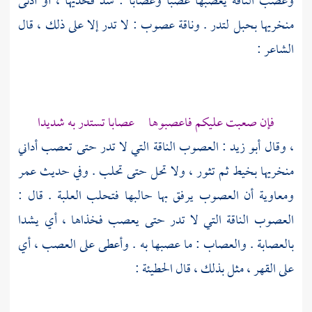
وعصب الناقة يعصبها عصبا وعصابا : شد فخذيها ، أو أدنى
منخريها بحبل لتدر . وناقة عصوب : لا تدر إلا على ذلك ، قال
الشاعر :
فإن صعبت عليكم فاعصبوها عصابا تستدر به شديدا
، وقال
أبو زيد
: العصوب الناقة التي لا تدر حتى تعصب أداني
منخريها بخيط ثم تثور ، ولا تحل حتى تحلب . وفي حديث
عمر
ومعاوية
أن العصوب يرفق بها حالبها فتحلب العلبة . قال :
العصوب الناقة التي لا تدر حتى يعصب فخذاها ، أي يشدا
بالعصابة . والعصاب : ما عصبها به . وأعطى على العصب ، أي
على القهر ، مثل بذلك ، قال
الحطيئة
: