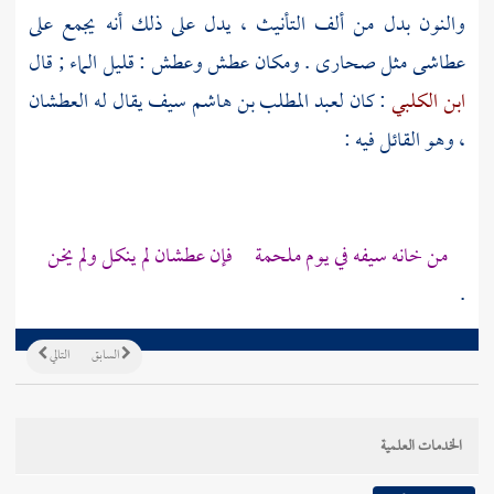
والنون بدل من ألف التأنيث ، يدل على ذلك أنه يجمع على
عطاشى مثل صحارى . ومكان عطش وعطش : قليل الماء ; قال
ابن الكلبي
: كان
لعبد المطلب بن هاشم
سيف يقال له العطشان
، وهو القائل فيه :
من خانه سيفه في يوم ملحمة فإن عطشان لم ينكل ولم يخن
.
السابق
التالي
الخدمات العلمية