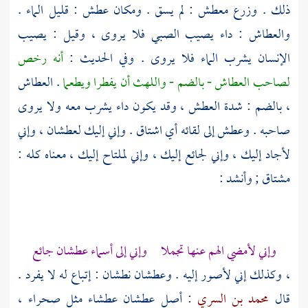
ذلك . وزرع معطش : لم يسق . ومكان عطش : قليل الماء .
والعطاش : داء يصيب الصبي فلا يروى ، وقيل : يصيب
الإنسان يشرب الماء فلا يروى . وفي الحديث :
أنه رخص
لصاحب العطاش - بالضم - واللهث أن يفطرا ويطعما
. العطاش
، بالضم : شدة العطش ، وقد يكون داء يشرب معه ولا يروى
صاحبه . وعطش إلى لقائه أي اشتاق . وإني إليك لعطشان ، وإني
لأجاد إليك ، وإني لجائع إليك ، وإني لملتاح إليك ، معناه كله :
مشتاق ; وأنشد :
وإني لأمضي الهم عنها تجملا وإني إلى
أسماء
عطشان جائع
، وكذلك إني لأصور إليه . وعطشان نطشان : إتباع له لا يفرد .
قال
محمد بن السري
: أصل عطشان عطشاء مثل صحراء ،