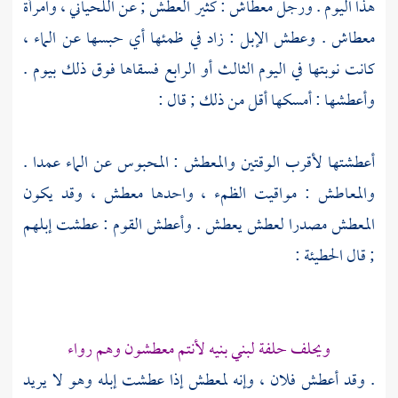
هذا اليوم . ورجل معطاش : كثير العطش ; عن
اللحياني
، وامرأة
معطاش . وعطش الإبل : زاد في ظمئها أي حبسها عن الماء ،
كانت نوبتها في اليوم الثالث أو الرابع فسقاها فوق ذلك بيوم .
وأعطشها : أمسكها أقل من ذلك ; قال :
أعطشتها لأقرب الوقتين والمعطش : المحبوس عن الماء عمدا .
والمعاطش : مواقيت الظمء ، واحدها معطش ، وقد يكون
المعطش مصدرا لعطش يعطش . وأعطش القوم : عطشت إبلهم
; قال
الحطيئة
:
ويحلف حلفة لبني بنيه لأنتم معطشون وهم رواء
. وقد أعطش فلان ، وإنه لمعطش إذا عطشت إبله وهو لا يريد