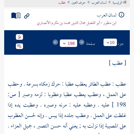
الرئيسية
لسان العرب
حرف العين
عظب
تراجم الأعلام
لسان العرب
ابن منظور - أبو الفضل جمال الدين محمد بن مكرم الأنصاري
جزء
صفحة
10
198
[ عظب ]
عظب : عظب الطائر يعظب عظبا : حرك زمكاه بسرعة . وحظب
على العمل ، وعظب يعظب عظبا وعظوبا : لزمه وصبر
[
ص:
198 ]
عليه . وعظبه عليه : مرنه وصبره . وعظبت يده إذا
غلظت على العمل . وعظب جلده إذا يبس . وإنه لحسن العظوب
على المصيبة إذا نزلت به ; يعني أنه حسن التصبر ، جميل العزاء .