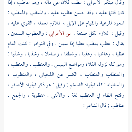
وقال
مبتكر الأعرابي
: عظب فلان على ماله ، وهو عاظب ، إذا
كان قائما عليه ، وقد حسن عظوبه عليه . والمعظب والمعظب :
المعود للرعية والقيام على الإبل ، الملازم لعمله ، القوي عليه ،
وقيل : اللازم لكل صنعة .
ابن الأعرابي
: والعظوب السمين .
يقال : عظب يعظب عظبا إذا سمن . وفي النوادر : كنت العام
عظبا ، وعاظبا ، وعذبا ، وشطفا ، وصاملا ، وشذيا ، وشذبا :
وهو كله نزوله الفلاة ومواضع اليبيس . والعنظب ، والعنظب ،
والعنظاب والعنظاب ، الكسر عن
اللحياني
، والعنظوب ،
والعنظباء : كله الجراد الضخم ; وقيل : هو ذكر الجراد الأصفر ،
وفتح الظاء في العنظب لغة ; والأنثى : عنظوبة ، والجمع :
عناظب ; قال الشاعر :