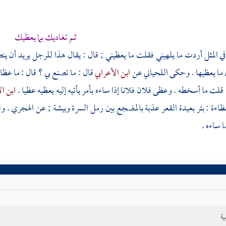
ثم تغاديك بما يعظيك
في المثل أردت ما يلهيني فقلت ما يعظيني ; قال : يقال هذا للرجل يريد أن ي
 ما يعظيها . وحكى
اللحياني
عن
ابن الأعرابي
قال : ما تصنع بي ؟ قال : ما عظ
قلت ما أسخطه . وعظى فلان فلانا إذا ساءه بأمر يأتيه إليه يعظيه عظيا .
ابن ال
اءة : بئر بعيدة القعر عذبة
بالمضجع
بين
رمل السرة
وبيشة
; عن
الهجري
. ول
 ساءه .
ية