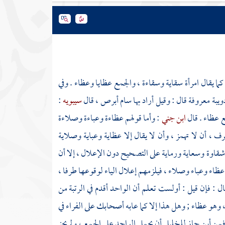
كما يقال امرأة سقاية وسقاءة ، والجمع عظايا وعظاء . وفي
يبة معروفة قال : وقيل أراد بها سام أبرص ، قال
سيبويه
:
ع عظاء . قال
ابن جني
: وأما قولهم عظاءة وعباءة وصلاءة
ف ، أن لا تهمز ، وأن لا يقال إلا عظاية وعباية وصلاية
 وشقاوة وسعاية ورماية على التصحيح دون الإعلال ، إلا أن
ون عظاء وعباء وصلاء ، فيلزمهم إعلال الياء لوقوعها طرفا ،
قال : فإن قيل : أولست تعلم أن الواحد أقدم في الرتبة من
، وهو عظاء ; وهل هذا إلا كما عابه أصحابك على
الفراء
في
 فمن أين جاز
للخليل
أن يحمل الواحد على الجمع ، ولم يجز