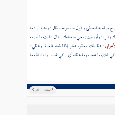
نصح صاحبه فيخطئ ويقول ما يسوءه ، قال : ومثله أراد ما
اك وشراك وأورمك ; يعني ما ساءك . يقال : قلت ما أورمه
أعرابي
: عظا فلانا يعظوه عظوا إذا قطعه بالغيبة . وعظي :
قي فلان ما عجاه وما عظاه أي : لقي شدة . ولقاه الله ما
السابق
التالي