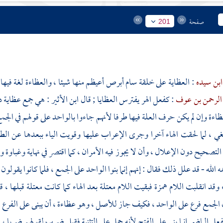
صفحة
201
ابن سيده
: العظاية على خلقة سام أبرص أعيظم منها شيئا ، والعظاءة لغة فيها 
الرحمن بن عوف
: كفعل الهر يفترس العظايا ; قال
ابن الأثير
: هي جمع عظاية دو
ظاءة وإن لم يكن حرف العلة فيها طرفا لأنهم جاءوا بالواحد على قولهم في الجم
غي ، لما لحقت الهاء آخرا وجرى الإعراب عليها وقويت الياء ببعدها عن الطر
التصحيح دون الإعلال ، وأن لا يجوز فيه الأمران ، كما اقتصر في نهاية وغباوة
ه الله - قد علل ذلك فقال : إنهم إنما بنوا الواحد على الجمع ، فلما كانوا يقول
ء وقد انقلبت اللام همزة فبقيت اللام معتلة بعد الهاء كما كانت معتلة قبلها ، 
 الجمع فرع على الواحد ، فكيف جاز للأصل ، وهو عظاءة ، أن يبنى على الفرع 
لفعل الماضي إنما بني على الفتح لأنه حمل على التثنية فقيل ضرب لقولهم ضربا ،