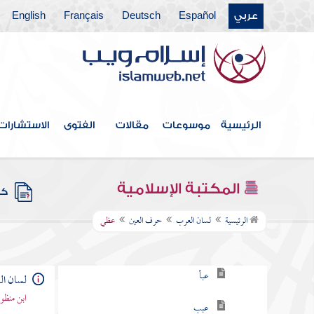
عربي
Español
Deutsch
Français
English
حرف السين
حرف الشين
حرف الصاد
حرف الضاد
الرئيسية
موسوعات
مقالات
الفتوى
الاستشارات
حرف الطاء
حرف الظاء
المكتبة الإسلامية
كتب
حرف العين
الرئيسية
لسان العرب
حرف العين
عظي
عاعا
عبأ
لسان ا
ابن منظو
عبب