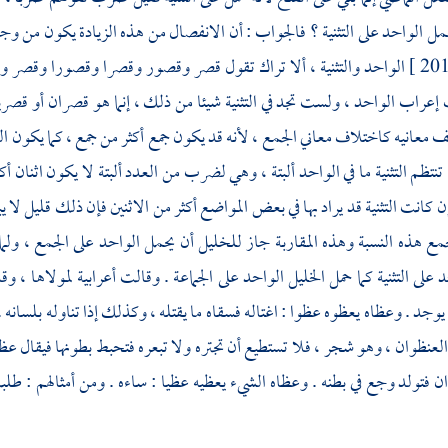
مل الواحد على التثنية ؟ فالجواب : أن الانفصال من هذه الزيادة يكون من وج
الواحد والتثنية ، ألا تراك تقول قصر وقصور وقصرا وقصورا وقصر
إعراب الواحد ، ولست تجد في التثنية شيئا من ذلك ، إنما هو قصران أو قص
 معانيه كاختلاف معاني الجمع ، لأنه قد يكون جمع أكثر من جمع ، كما يكون الوا
ا تنتظم التثنية ما في الواحد ألبتة ، وهي لضرب من العدد ألبتة لا يكون اثنان أ
 كانت التثنية قد يراد بها في بعض المواضع أكثر من الاثنين فإن ذلك قليل لا ي
مع هذه النسبة وهذه المقاربة جاز
للخليل
أن يحمل الواحد على الجمع ، ولما ب
 على التثنية كما حمل
الخليل
الواحد على الجماعة . وقالت أعرابية لمولاها ، وق
وجد . وعظاه يعظوه عظوا : اغتاله فسقاه ما يقتله ، وكذلك إذا تناوله بلسانه .
العنظوان ، وهو شجر ، فلا تستطيع أن تجتره ولا تبعره فتحبط بطونها فيقال 
ن فتولد وجع في بطنه . وعظاه الشيء يعظيه عظيا : ساءه . ومن أمثالهم : طلب