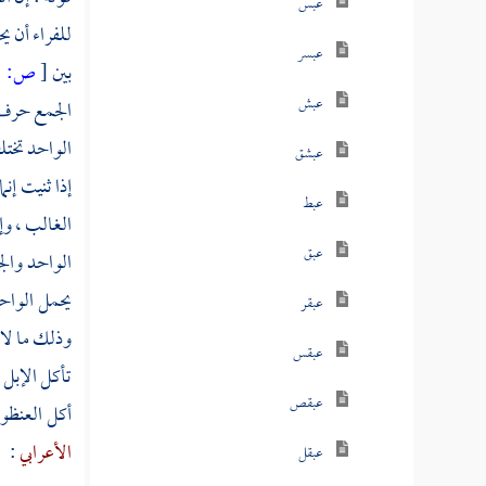
عبس
للفراء
أن يح
عبسر
بين
[
ص:
201 ]
عبش
الجمع حرف 
الواحد تختلف
عبشق
إذا ثنيت إنم
عبط
الغالب ، وإن
عبق
الواحد والج
يحمل الواحد
عبقر
وذلك ما لا ي
عبقس
تأكل الإبل 
عبقص
أكل العنظوا
الأعرابي
:
عبقل