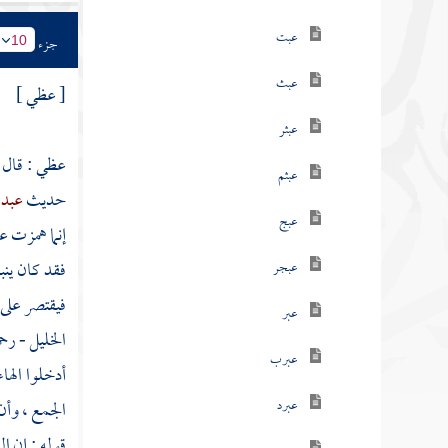
عبت
جزء
10
عبث
[ عظي ]
عبثر
عظي : قال
عبثم
حديث
عبد 
عبج
إنما همزت ع
فقد كان ينب
عبجر
فيقتصر على 
عبر
الخليل
- رحم
عبرب
أدخلوا الها
عبرد
الجمع ، وأن
قوله : إن ا