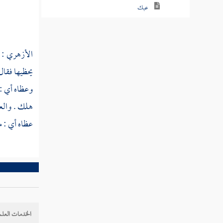
عبك
عبل
الأزهري
: 
عبم
يحظيها فقال
عبن
وعظاه أي : 
عبنق
هلك . والعظ
عبنك
عظاه أي : ما
عبهر
عبهل
عبا
عتب
الخدمات العلم