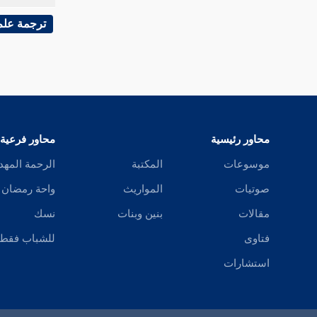
عتبد
ترجمة علم
عتت
عتد
عتر
محاور رئيسية
محاور فرعية
عترس
موسوعات
المكتبة
الرحمة المهد
عترف
صوتيات
المواريث
واحة رمضان
عتش
مقالات
بنين وبنات
نسك
فتاوى
للشباب فقط
عتف
استشارات
عتق
عتك