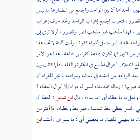
هين : أحدهما أن بين الواحد والجمع من المضارعة ما ليس
 وقصور ، فتعرب الجمع إعراب الواحد وتجد حرف إعراب
رين ، فهذا مذهب غير مذهب قصر وقصور ، أولا ترى إلى
حد مخالفا للواحد في أشياء كثيرة ، وأنت ألبتة لا تجد هذا
كثر من اثنين كما تكون جماعة أكثر من جماعة ، هذا هو الأمر
بلغ اختلاف أحوال الجمع في الكثرة والقلة ، فلما كانت بين
عد الواحد من التثنية في معانيه ومواقعه لم يجز
للفراء
أن
د ضربها : رماك الله بداء ليس له دواء إلا أبوال العظاء !
 وفعل به ما عظاه أي : ما ساءه . قال
ابن شميل
: العظا أن
عظي الجمل يعظى عظا شديدا ، فهو عظ وعظيان إذا أكثر من
ت ما يلهيني فلقيت ما يعظيني أي : ما يسوءني ; أنشد
ابن