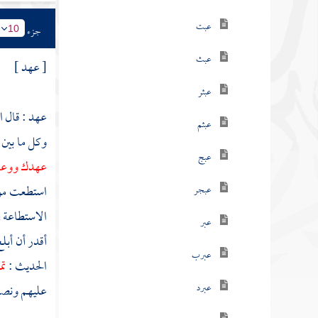
عبت
جزء
10
عبث
[ عهد ]
عبثر
عهد : قال ال
عبثم
وكل ما بين 
عبج
عهدك ووعد
استطعت موض
عبجر
الاستطاعة ف
عبر
أقدر أن أبل
عبرب
الحديث :
تم
عبرد
عليهم ونصي