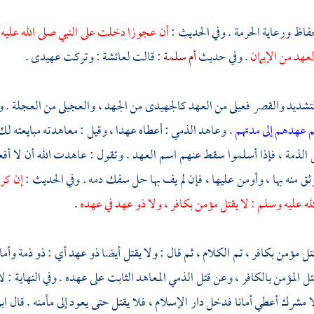
حفاظ ورعاية الحرمة . وفي الحديث :
أن عجوزا دخلت على النبي صلى الله عليه و
عهد من الإيمان
. وفي حديث
أم سلمة
: قالت
لعائشة
: وتركت عهيدى .
تشديد والقصر فعيلى من العهد كالجهيدى من الجهد ، والعجيلى من العجلة . وال
هم عهدهم إلى مدتهم
. وعاهد الذمي : أعطاه عهدا ، وقيل : معاهدته مبايعته لك
 الذمة ، فإذا أسلموا سقط عنهم اسم العهد . وتقول : عاهدت الله أن لا أفع
 منه بها ، وأومن عليها ، فإن لم يف بها حل سفك دمه . وفي الحديث :
إن كرم
لله عليه وسلم : لا يقتل مؤمن بكافر ، ولا ذو عهد في عهده
.
يقتل مؤمن بكافر ، تم الكلام ، ثم قال : ولا يقتل أيضا ذو عهد أي : ذو ذمة وأم
 المؤمن بالكافر ، وعن قتل الذمي المعاهد الثابت على عهده . وفي النهاية : ل
لا مشرك أعطي أمانا فدخل دار الإسلام ، فلا يقتل حتى يعود إلى مأمنه . قال
اب