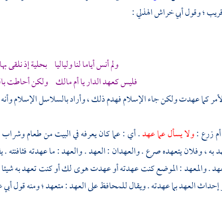
ريب ؛ وقول
أبي خراش الهذلي
:
ولم أنس أياما لنا ولياليا بحلية إذ نلقى به
فليس كعهد الدار يا أم مالك ولكن أحاطت با
أمر كما عهدت ولكن جاء الإسلام فهدم ذلك ، وأراد بالسلاسل الإسلام وأنه أح
أم زرع
:
ولا يسأل عما عهد
. أي : عما كان يعرفه في البيت من طعام وشراب 
د به ، وفلان يتعهده صرع . والعهدان : العهد . والعهد : ما عهدته فثافنته 
د . والمعهد : الموضع كنت عهدته أو عهدت هوى لك أو كنت تعهد به شيئا ، وا
إحداث العهد بما عهدته . ويقال للمحافظ على العهد : متعهد ؛ ومنه قول
أبي 