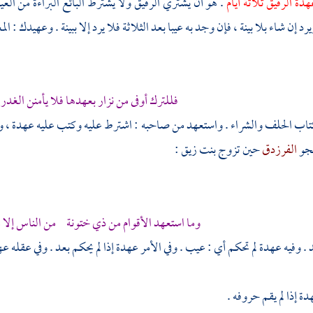
دة الرقيق ثلاثة أيام
. هو أن يشتري الرقيق ولا يشترط البائع البراءة من الع
يرد إن شاء بلا بينة ، فإن وجد به عيبا بعد الثلاثة فلا يرد إلا ببينة . وعهيدك 
فللترك أوفى من
نزار
بعهدها فلا يأمنن الغدر 
تاب الحلف والشراء . واستعهد من صاحبه : اشترط عليه وكتب عليه عهدة ، وه
هجو
الفرزدق
حين تزوج بنت زيق :
وما استعهد الأقوام من ذي ختونة من الناس إلا 
. وفيه عهدة لم تحكم أي : عيب . وفي الأمر عهدة إذا لم يحكم بعد . وفي عقله 
ة إذا لم يقم حروفه .