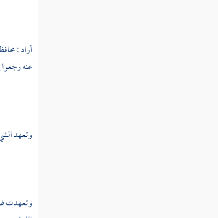
عثن
عثنج
أراد : محافظ
عجب
عنه رجعوا إ
عجج
عجد
عجر
وتعهد الشيء
عجرد
عجرف
عجرم
وتعهدت ضيعت
عجز