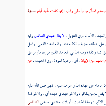
سلم فسأل بها وأحفى وقال : إنها كانت تأتينا أيام
خديجة
عهد : الأمان . وفي التنزيل :
لا ينال عهدي الظالمين
وفيه
 على إعطائه الجزية والكف عنه . والمعاهد : الذمي . وأهل
ل كذا وكذا ؛ ومنه الذمي المعاهد الذي فورق فأومر على
 العهد من الإيمان
. أي : رعاية المودة . وفي الحديث :
عن
ان ما دام على عهده الذي عوهد عليه ، فنهى صلى الله عليه
ا يقتل مؤمن بكافر ، ولا ذو عهد في عهده أي : ولا ذو ذمة
ن الأثير
: ولهذا الحديث تأويلان بمقتضى مذهبي
الشافعي