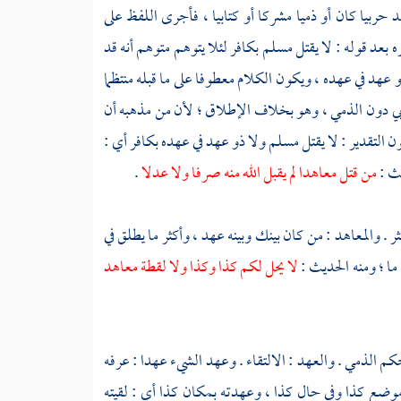
د حربيا كان أو ذميا مشركا أو كتابيا ، فأجرى اللفظ على
 بعد قوله : لا يقتل مسلم بكافر لئلا يتوهم متوهم أنه قد
و عهد في عهده ، ويكون الكلام معطوفا على ما قبله منتظما
ي دون الذمي ، وهو بخلاف الإطلاق ؛ لأن من مذهبه أن
ن التقدير : لا يقتل مسلم ولا ذو عهد في عهده بكافر أي :
يث :
من قتل معاهدا لم يقبل الله منه صرفا ولا عدلا
.
 . والمعاهد : من كان بينك وبينه عهد ، وأكثر ما يطلق في
ما ؛ ومنه الحديث :
لا يحل لكم كذا وكذا ولا لقطة معاهد
كم الذمي . والعهد : الالتقاء . وعهد الشيء عهدا : عرفه
موضع كذا وفي حال كذا ، وعهدته بمكان كذا أي : لقيته