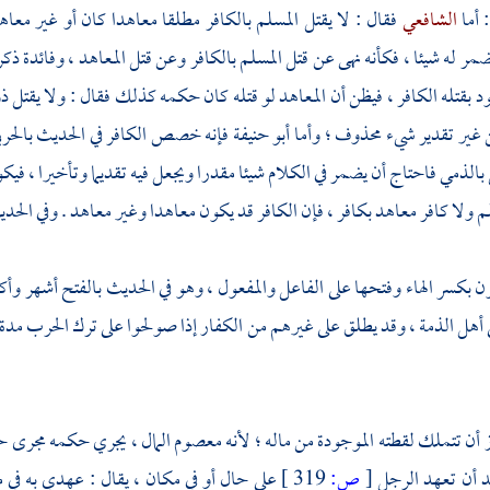
 أما
الشافعي
فقال : لا يقتل المسلم بالكافر مطلقا معاهدا كان أو غير معاه
ضمر له شيئا ، فكأنه نهى عن قتل المسلم بالكافر وعن قتل المعاهد ، وفائدة ذكره
ود بقتله الكافر ، فيظن أن المعاهد لو قتله كان حكمه كذلك فقال : ولا يقتل ذ
 غير تقدير شيء محذوف ؛ وأما
أبو حنيفة
فإنه خصص الكافر في الحديث بالحرب
 بالذمي فاحتاج أن يضمر في الكلام شيئا مقدرا ويجعل فيه تقديما وتأخيرا ، فيكو
م ولا كافر معاهد بكافر ، فإن الكافر قد يكون معاهدا وغير معاهد . وفي الحد
ن بكسر الهاء وفتحها على الفاعل والمفعول ، وهو في الحديث بالفتح أشهر وأكثر
أهل الذمة ، وقد يطلق على غيرهم من الكفار إذا صولحوا على ترك الحرب مدة 
ز أن تتملك لقطته الموجودة من ماله ؛ لأنه معصوم المال ، يجري حكمه مجرى ح
د أن تعهد الرجل
[
ص:
319 ]
على حال أو في مكان ، يقال : عهدي به في 