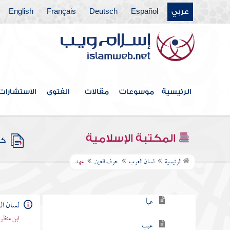
عربي
Español
Deutsch
Français
English
حرف السين
حرف الشين
حرف الصاد
حرف الضاد
الرئيسية
موسوعات
مقالات
الفتوى
الاستشارات
حرف الطاء
حرف الظاء
المكتبة الإسلامية
كتب
حرف العين
الرئيسية
لسان العرب
حرف العين
عهد
عاعا
عبأ
لسان ا
ابن منظو
عبب