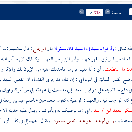
صفحة
318
له تعالى :
وأوفوا بالعهد إن العهد كان مسئولا
قال
الزجاج
: قال بعضهم : ما أد
العباد من المواثيق ، فهو عهد . وأمر اليتيم من العهد ، وكذلك كل ما أمر الله
ك ما استطعت
. أي : أنا مقيم على ما عاهدتك عليه من الإيمان بك والإقرار
ع القدر السابق في أمره أي : إن كان قد جرى القضاء أن أنقض العهد يوما
ي دفع ما قضيته علي ؛ وقيل : معناه إني متمسك بما عهدته إلي من أمرك ونهيك و
غ كنه الواجب فيه . والعهد : الوصية ، كقول سعد حين خاصم عبد بن زمعة في ا
سكوا بعهد ابن أم عبد
. أي : ما يوصيكم به ويأمركم ، ويدل عليه حديثه الآخ
حته لهم ،
وابن أم عبد : هو عبد الله بن مسعود
. ويقال : عهد إلي في كذا . أي : 