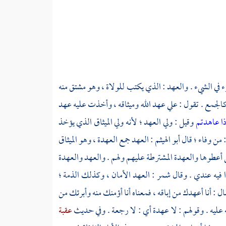
مرء في الشيء . والعهد : الذي يكتب للولاة ، وهو مشتق منه
كالجمع . تقول : علي عهد الله وميثاقه ، وأخذت عليه عهد
إذا عاهدتم
وقيل : ولي العهد ؛ لأنه ولي الميثاق الذي يؤخذ
 من وفاء ؛ قال
أبو الهيثم
: العهد جمع العهدة ، وهو الميثاق
ي أعطوها والعهدة المشترطة عليهم ولهم . والعهد والعهدة
 فيه عندي . وقال
شمر
: العهد الأمان ، وكذلك الذمة ؛
 : أنا أعهدك من إباقه ، فمعناه أنا أؤمنك منه وأبرئك من
 عليه . وقولهم : لا عهدة أي : لا رجعة . وفي حديث
عقبة