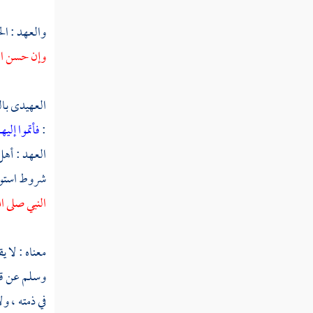
عتبد
والعهد : ال
عتت
وإن حسن ال
عتد
العهيدى بال
عتر
:
فأتموا إلي
عترس
العهد : أهل
شروط استوثق
عترف
النبي صلى ا
عتش
عتف
معناه : لا 
وسلم عن قتل
عتق
في ذمته ، و
عتك