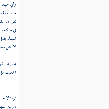
وأبي حنيفة
:
عتل
ظاهره ولم ي
نفى عنه الق
عتلب
في سلكه من
عتم
المسلم يقتل
عتن
لا يقتل مسل
عته
يجوز أن يكو
عثب
الحديث على 
عثث
.
عثج
أي : لا يجو
عثجل
؛ ومن العه