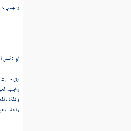
عثر
وعهدي به ق
عثرب
عثق
عثك
عثكل
أي : ليس ال
عثل
وفي حديث
عثلب
وتجديد العه
عثلط
وكذلك المعه
واحد ، وهو 
عثلم
عثم