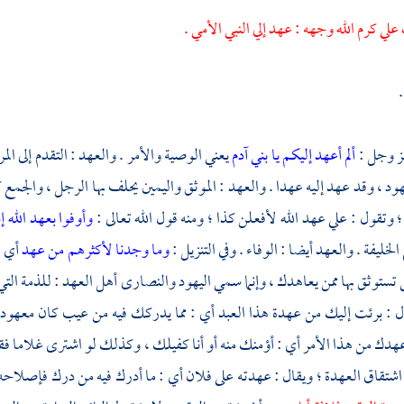
علي
كرم الله وجهه : عهد إلي النبي الأمي .
عز وجل :
ألم أعهد إليكم يا بني آدم
يعني الوصية والأمر . والعهد : التقدم إلى ال
ود ، وقد عهد إليه عهدا . والعهد : الموثق واليمين يحلف بها الرجل ، والجمع 
 ؛ وتقول : علي عهد الله لأفعلن كذا ؛ ومنه قول الله تعالى :
وأوفوا بعهد الله 
الخليفة . والعهد أيضا : الوفاء . وفي التنزيل :
وما وجدنا لأكثرهم من عهد
أي :
ي تستوثق بها ممن يعاهدك ، وإنما سمي
اليهود
والنصارى
أهل العهد : للذمة الت
 : برئت إليك من عهدة هذا العبد أي : مما يدركك فيه من عيب كان معهودا
أعهدك من هذا الأمر أي : أؤمنك منه أو أنا كفيلك ، وكذلك لو اشترى غلاما فقال
ه اشتقاق العهدة ؛ ويقال : عهدته على فلان أي : ما أدرك فيه من درك فإصلاحه