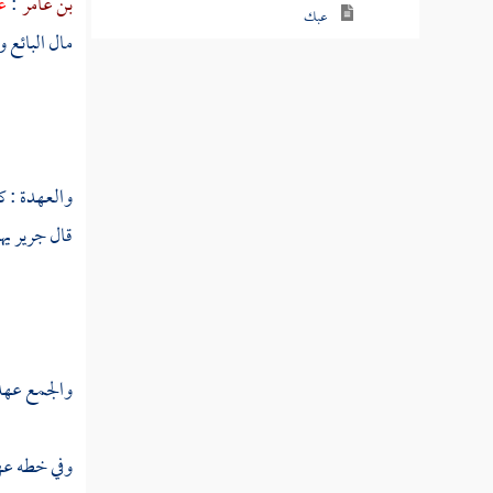
بن عامر
:
عه
عبك
مال البائع و
عبل
عبم
عبن
والعهدة : ك
عبنق
قال جرير ي
عبنك
عبهر
عبهل
والجمع عهد 
عبا
وفي خطه عهد
عتب