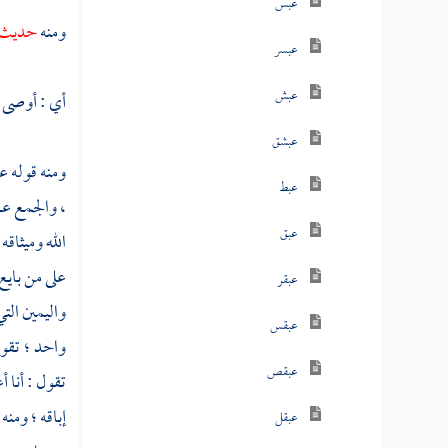
عبس
ومنه
حديث
عبسر
عبش
أي : أوصى .
عبشق
ومنه قوله 
عبط
، والجمع عه
عبق
الله وميثاقه
على من بايع 
عبقر
واليمين الت
عبقس
واحد ؛ تقول
عبقص
تقول : أنا 
إباقه ؛ ومن
عبقل