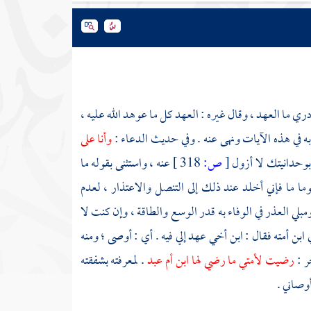
ري ما العهد ، وقال غيره : العهد كل ما عوهد الله عليه ،
 به في هذه الآيات ونهى عنه . وفي حديث الدعاء :
وأنا على
 بوحدانيتك لا أزول
[
ص:
318 ]
عنه ، واستثنى بقوله ما
 ما فإني أخلد عند ذلك إلى التنصل والاعتذار ، لعدم
مبلي العذر في الوفاء به قدر الوسع والطاقة ، وإن كنت لا
بن أمته فقال : ابن أخي عهد إلي فيه . أي : أوصى ؛ ومنه
ر :
رضيت لأمتي ما رضي لها ابن أم عبد
. لمعرفته بشفقته
أوصاني .