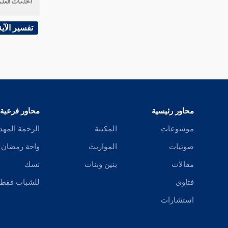
الخدمات العلم
سورة إبراهيم
تفسير الآية
سورة الحجر
سورة النحل
سورة الإسراء
سورة الكهف
محاور رئيسية
محاور فرعية
سورة مريم
موسوعات
المكتبة
الرحمة المهد
صوتيات
المواريث
واحة رمضان
سورة طه
مقالات
بنين وبنات
نسك
سورة الأنبياء
فتاوى
للشباب فقط
سورة الحج
استشارات
سورة المؤمنون