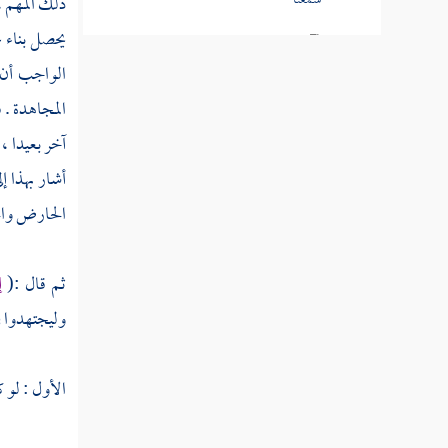
سمعنا
ذلك المهم ، 
يحصل بناء ع
قوله تعالى وما كان صلاتهم عند البيت إلا
الواجب أن ت
مكاء وتصدية
المجاهدة . 
قوله تعالى إن الذين كفروا ينفقون أموالهم
آخر بعيدا ،
ليصدوا عن سبيل الله
أشار بهذا إ
قوله تعالى قل للذين كفروا إن ينتهوا يغفر لهم
الحارض وا
ما قد سلف
قوله تعالى وقاتلوهم حتى لا تكون فتنة
ثم قال :(
إ
ويكون الدين كله لله
وليجتهدوا في
قوله تعالى واعلموا أنما غنمتم من شيء فأن
لله خمسه وللرسول
الأول : لو ك
قوله تعالى إذ أنتم بالعدوة الدنيا