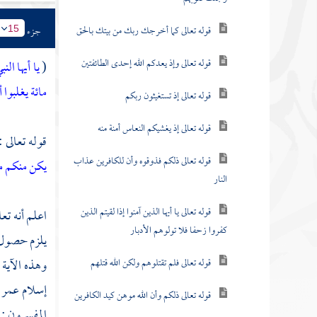
قوله تعالى كما أخرجك ربك من بيتك بالحق
جزء
15
قوله تعالى وإذ يعدكم الله إحدى الطائفتين
(
يا أيها ال
مائة يغلبوا 
قوله تعالى إذ تستغيثون ربكم
قوله تعالى إذ يغشيكم النعاس أمنة منه
قوله تعالى 
قوله تعالى ذلكم فذوقوه وأن للكافرين عذاب
يكن منكم مائ
النار
قوله تعالى يا أيها الذين آمنوا إذا لقيتم الذين
اعلم أنه تعا
كفروا زحفا فلا تولوهم الأدبار
يلزم حصول ال
قوله تعالى فلم تقتلوهم ولكن الله قتلهم
وهذه الآية ن
إسلام
عمر
قوله تعالى ذلكم وأن الله موهن كيد الكافرين
المفسرون : ف