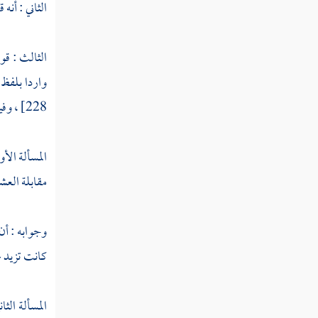
قوله تعالى إذ يريكهم الله في منامك قليلا
الثاني : أنه 
قوله تعالى يا أيها الذين آمنوا إذا لقيتم فئة
فاثبتوا
الثالث : قو
واردا بلفظ 
قوله تعالى وإذ زين لهم الشيطان أعمالهم
228] ، وفيه مسائل :
قوله تعالى إذ يقول المنافقون والذين في
قلوبهم مرض غر هؤلاء دينهم
المسألة الأو
قوله تعالى ولو ترى إذ يتوفى الذين كفروا
مقابلة العشر
الملائكة يضربون وجوههم وأدبارهم وذوقوا
عذاب الحريق
وجوابه : أن
قوله تعالى كدأب آل فرعون والذين من
كانت تزيد عل
قبلهم كفروا بآيات الله فأخذهم الله بذنوبهم
قوله تعالى إن شر الدواب عند الله الذين
المسألة الثان
كفروا فهم لا يؤمنون