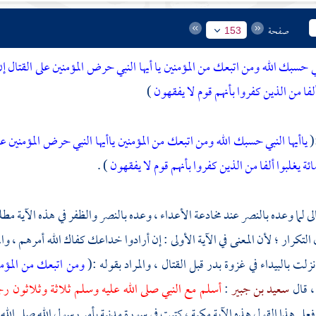
صفحة
153
نبي حسبك الله ومن اتبعك من المؤمنين
يا أيها النبي حرض المؤمنين على القتال
ألفا من الذين كفروا بأنهم قوم لا يفقهون
)
:(
ياأيها النبي حسبك الله ومن اتبعك من المؤمنين
ياأيها النبي حرض المؤمنين 
ة يغلبوا ألفا من الذين كفروا بأنهم قوم لا يفقهون
) .
لى لما وعده بالنصر عند مخادعة الأعداء ، وعده بالنصر والظفر في هذه الآية مطل
تكرار ؛ لأن المعنى في الآية الأولى : إن أرادوا خداعك كفاك الله أمرهم ، والمع
زلت بالبيداء في غزوة بدر قبل القتال ، والمراد بقوله :(
ومن اتبعك من المؤم
، قال
سعيد بن جبير
:
أسلم مع النبي صلى الله عليه وسلم ثلاثة وثلاثون 
على هذا القول هذه الآية مكية ، كتبت في سورة مدنية بأمر رسول الله صلى الله 