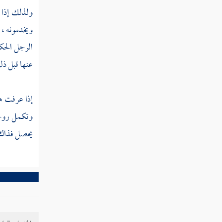
قوله تعالى ما كان لنبي أن يكون له أسرى
ولذلك إذا ح
حتى يثخن في الأرض
ويخدمونه ، 
قوله تعالى يا أيها النبي قل لمن في أيديكم من
الرجل الحكي
الأسرى إن يعلم الله في قلوبكم خيرا يؤتكم خيرا
عنها قبل ذل
مما أخذ منكم
قوله تعالى إن الذين آمنوا وهاجروا وجاهدوا
إذا عرفت هذ
وتكمل روحه 
سورة التوبة
يحصل فذاك ل
سورة يونس
سورة هود
سورة يوسف
سورة الرعد