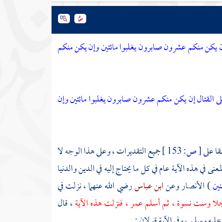
 إن يكن منكم عشرون صابرون يغلبوا مائتين وإن يكن منكم
على القتال إن يكن منكم عشرون صابرون يغلبوا مائتين وإن
قا على
[
ص:
153 ]
جميع التقديرات ، وعلى هذا الوجه لا
نى في هذه الآية عام في كل ما يحتاج إليه في الدين والدنيا
نين
)
الأنصار
وعن
ابن عباس
رضي الله عنهما ، نزلت في
رجلا وست نسوة ، ثم أسلم
عمر
، فنزلت هذه الآية
، قال
عليه وسلم ، وفي الآية قولان :