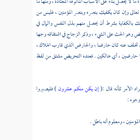
ما لا يحصل بناء على الأسباب المألوفة المعتادة ، ومنها ما
نه تعالى وإن كان يكفيك بنصره وبنصر المؤمنين ، فليس من
فيك بالكفاية بشرط أن يحصل منهم بذل النفس والمال في
ض وهو الحث على الشيء ، وذكر
الزجاج
في اشتقاقه وجها
إن تخلف عنه كان حارضا ، والحارض الذي قارب الهلاك ،
انوا حارضين ، أي هالكين . فعنده التحريض مشتق من لفظ
راد الأمر كأنه قال :(
إن يكن منكم عشرون
) فليصبروا
وجوه :
لمؤمنين ، ومعلوم أنه باطل .