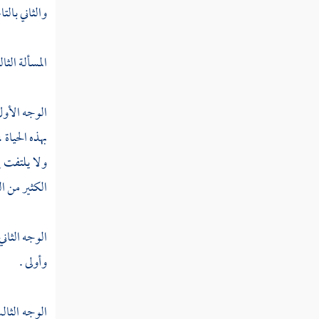
والثاني بالتاء
قوله تعالى ولا يحسبن الذين كفروا سبقوا إنهم
لا يعجزون
المسألة الثال
قوله تعالى وأعدوا لهم ما استطعتم من قوة
ومن رباط الخيل ترهبون به عدو الله وعدوكم
الوجه الأول 
قوله تعالى وإن جنحوا للسلم فاجنح لها
بهذه الحياة 
وتوكل على الله
ولا يلتفت إ
قوله تعالى وإن يريدوا أن يخدعوك فإن
الكثير من ال
حسبك الله
قوله تعالى يا أيها النبي حسبك الله ومن
الوجه الثان
اتبعك من المؤمنين
وأولى .
قوله تعالى الآن خفف الله عنكم وعلم أن
فيكم ضعفا
الوجه الثا