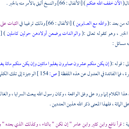
قال(
الآن خفف الله عنكم
) [الأنفال : 66] والنسخ أليق بالأمر منه بالخبر .
له من بعد :(
والله مع الصابرين
) [الأنفال : 66] وذلك ترغيبا في
الثبات على 
الخبر ، وهو كقوله تعالى :(
والوالدات يرضعن أولادهن حولين كاملين
) [ال
لى : قوله :(
إن يكن منكم عشرون صابرون يغلبوا مائتين وإن يكن منكم مائة يغلب
ة ، فما الفائدة في العدول عن هذه اللفظة
[
ص:
154 ]
الوجيزة إلى تلك الكلم
 هذا الكلام إنما ورد على وفق الواقعة ، وكان رسول الله يبعث السرايا ، وال
ى المائة ، فلهذا المعنى ذكر الله هذين العددين .
ية :
قرأ
نافع
وابن كثير
وابن عامر
" إن تكن " بالتاء ، وكذلك الذي بعده " 