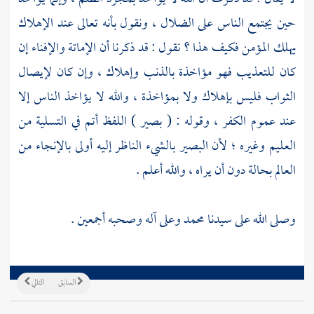
حين يجتمع الناس على الضلال ، ونقول بأنه تعالى عند الإهلاك
يهلك المؤمن فكيف هذا ؟ نقول : قد ذكرنا أن الإماتة والإفناء إن
كان للتعذيب فهو مؤاخذة بالذنب وإهلاك ، وإن كان لإيصال
الثواب فليس بإهلاك ولا بمؤاخذة ، والله لا يؤاخذ الناس إلا
عند عموم الكفر ، وقوله : ( بصير ) اللفظ أتم في التسلية من
العليم وغيره ؛ لأن البصير بالشيء الناظر إليه أولى بالإنجاء من
العالم بحالة دون أن يراه ، والله أعلم .
وصلى الله على سيدنا
محمد
وعلى آله وصحبه أجمعين .
السابق
التالي