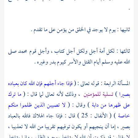
.
ثانيها : يوم لا يوجد في الخلق من يؤمن على ما تقدم .
ثالثها : لكل أمة أجل ولكل أجل كتاب ، وأجل قوم
محمد
صلى
الله عليه وسلم أيام القتل والأسر كيوم
بدر
وغيره .
المسألة الرابعة : قوله تعالى : (
فإذا جاء أجلهم فإن الله كان بعباده
بصيرا
)
تسلية للمؤمنين
، وذلك لأنه تعالى لما قال : (
ما ترك
على ظهرها من دابة
) وقال : (
لا تصيبن الذين ظلموا منكم
خاصة
) ( الأنفال : 25 ) قال : فإذا جاء الهلاك فالله بالعباد
بصير ، إما أن ينجيهم أو يكون توفيهم تقريبا من الله لا تعذيبا ،
لا يقال : قد ذكرت أن الله لا يؤاخذ بمجرد الظلم ، وإنما يؤاخذ