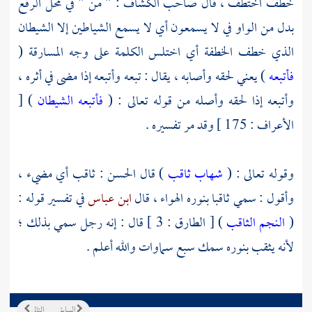
خطف اختطف ، قال صاحب الكشاف : " من " في محل الرفع
بدل من الواو في لا يسمعون أي لا يسمع الشياطين إلا الشيطان
الذي خطف الخطفة أي اختلس الكلمة على وجه المسارقة (
فأتبعه
) يعني لحقه وأصابه ، يقال : تبعه وأتبعه إذا مضى في أثره ،
وأتبعه إذا لحقه وأصله من قوله تعالى : (
فأتبعه الشيطان
) [
الأعراف : 175 ] وقد مر تفسيره .
وقوله تعالى : (
شهاب ثاقب
) قال
الحسن
: ثاقب أي مضيء ،
وأقول : سمي ثاقبا بنوره الهواء ، قال
ابن عباس
في تفسير قوله :
(
النجم الثاقب
) [ الطارق : 3 ] قال : إنه رجل سمي بذلك ؛
لأنه يثقب بنوره سمك سبع سماوات والله أعلم .
السابق
التالي