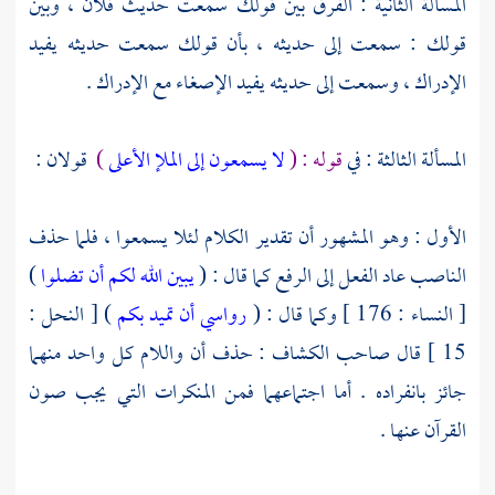
المسألة الثانية : الفرق بين قولك سمعت حديث فلان ، وبين
قولك : سمعت إلى حديثه ، بأن قولك سمعت حديثه يفيد
الإدراك ، وسمعت إلى حديثه يفيد الإصغاء مع الإدراك .
المسألة الثالثة : في
قوله : (
لا يسمعون إلى الملإ الأعلى
)
قولان :
الأول : وهو المشهور أن تقدير الكلام لئلا يسمعوا ، فلما حذف
الناصب عاد الفعل إلى الرفع كما قال : (
يبين الله لكم أن تضلوا
)
[ النساء : 176 ] وكما قال : (
رواسي أن تميد بكم
) [ النحل :
15 ] قال صاحب الكشاف : حذف أن واللام كل واحد منهما
جائز بانفراده . أما اجتماعهما فمن المنكرات التي يجب صون
القرآن عنها .