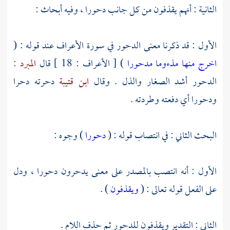
الثانية : أنهم يقذفون من كل جانب دحورا ، وفيه أبحاث :
الأول : قد ذكرنا معنى الدحور في سورة الأعراف عند قوله : (
اخرج منها مذءوما مدحورا
) [ الأعراف : 18 ] قال
المبرد
:
الدحور أشد الصغار والذل . وقال
ابن قتيبة
دحرته دحرا
ودحورا أي دفعته وطردته .
البحث الثاني : في انتصاب قوله : (
دحورا
) وجوه :
الأول : أنه انتصب بالمصدر على معنى يدحرون دحورا ، ودل
على الفعل قوله تعالى : (
ويقذفون
) .
الثاني : التقدير ويقذفون للدحور ثم حذف اللام .