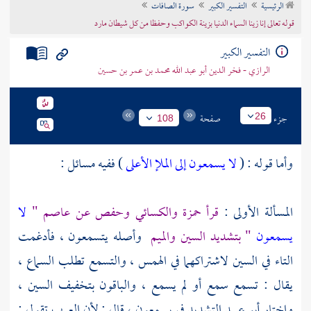
الرئيسية
التفسير الكبير
سورة الصافات
تراجم الأعلام
قوله تعالى إنا زينا السماء الدنيا بزينة الكواكب وحفظا من كل شيطان مارد
التفسير الكبير
الرازي - فخر الدين أبو عبد الله محمد بن عمر بن حسين
جزء
صفحة
26
108
وأما قوله : (
لا يسمعون إلى الملإ الأعلى
) ففيه مسائل :
المسألة الأولى :
قرأ
حمزة
والكسائي
وحفص
عن
عاصم
"
لا
يسمعون
" بتشديد السين والميم
وأصله يتسمعون ، فأدغمت
التاء في السين لاشتراكهما في الهمس ، والتسمع تطلب السماع ،
يقال : تسمع سمع أو لم يسمع ، والباقون بتخفيف السين ،
واختار
أبو عبيد
التشديد في يسمعون ، قال : لأن العرب تقول :