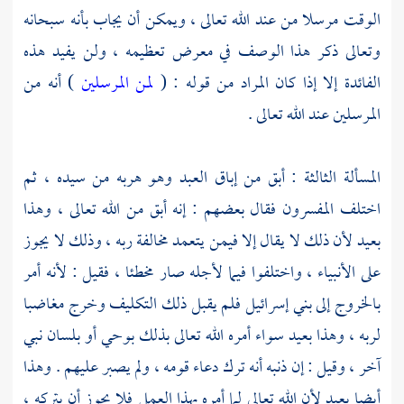
الوقت مرسلا من عند الله تعالى ، ويمكن أن يجاب بأنه سبحانه
وتعالى ذكر هذا الوصف في معرض تعظيمه ، ولن يفيد هذه
الفائدة إلا إذا كان المراد من قوله : (
لمن المرسلين
) أنه من
المرسلين عند الله تعالى .
المسألة الثالثة : أبق من إباق العبد وهو هربه من سيده ، ثم
اختلف المفسرون فقال بعضهم : إنه أبق من الله تعالى ، وهذا
بعيد لأن ذلك لا يقال إلا فيمن يتعمد مخالفة ربه ، وذلك لا يجوز
على الأنبياء ، واختلفوا فيما لأجله صار مخطئا ، فقيل : لأنه أمر
بالخروج إلى
بني إسرائيل
فلم يقبل ذلك التكليف وخرج مغاضبا
لربه ، وهذا بعيد سواء أمره الله تعالى بذلك بوحي أو بلسان نبي
آخر ، وقيل : إن ذنبه أنه ترك دعاء قومه ، ولم يصبر عليهم . وهذا
أيضا بعيد لأن الله تعالى لما أمره بهذا العمل فلا يجوز أن يتركه ،