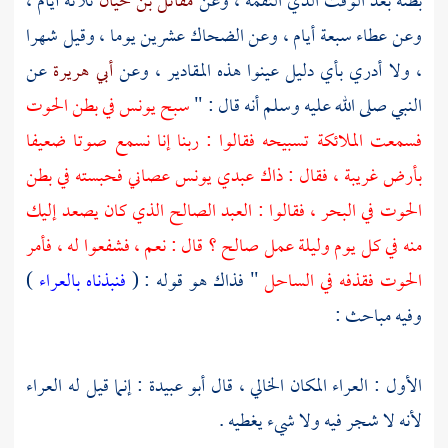
بطنه بعد الوقت الذي التقمه ، وعن
مقاتل بن حيان
ثلاثة أيام ،
وعن
عطاء
سبعة أيام ، وعن
الضحاك
عشرين يوما ، وقيل شهرا
، ولا أدري بأي دليل عينوا هذه المقادير ، وعن
أبي هريرة
عن
النبي صلى الله عليه وسلم أنه قال : "
سبح
يونس
في بطن الحوت
فسمعت الملائكة تسبيحه فقالوا : ربنا إنا نسمع صوتا ضعيفا
بأرض غريبة ، فقال : ذاك عبدي
يونس
عصاني فحبسته في بطن
الحوت في البحر ، فقالوا : العبد الصالح الذي كان يصعد إليك
منه في كل يوم وليلة عمل صالح ؟ قال : نعم ، فشفعوا له ، فأمر
الحوت فقذفه في الساحل
" فذاك هو قوله : (
فنبذناه بالعراء
)
وفيه مباحث :
الأول : العراء المكان الخالي ، قال
أبو عبيدة
: إنما قيل له العراء
لأنه لا شجر فيه ولا شيء يغطيه .