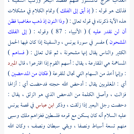
العذاب خرج كالمستور عنهم فقصد البحر وركب السفينة ،
فذلك هو قوله : (
إذ أبق إلى الفلك
) وتمام الكلام في مشكلات
هذه الآية ذكرناه في قوله تعالى : (
وذا النون إذ ذهب مغاضبا فظن
أن لن نقدر عليه
) ( الأنبياء : 87 ) وقوله : (
إلى الفلك
المشحون
) مفسر في سورة يونس ، والسفينة إذا كان فيها الحمل
الكثير والناس يقال إنها مشحونة ، ثم قال تعالى : (
فساهم
)
المساهمة هي المقارعة ، يقال : أسهم القوم إذا اقترعوا ، قال
المبرد
: وإنما أخذ من السهام التي تجال للقرعة (
فكان من المدحضين
)
أي : المغلوبين يقال : أدحض الله حجته فدحضت أي : أزالها
فزالت ، وأصل الكلمة من الدحض الذي هو الزلق ، يقال :
دحضت رجل البعير إذا زلقت ، وذكر
ابن عباس
في قصة
يونس
عليه السلام أنه كان يسكن مع قومه
فلسطين
فغزاهم ملك وسبى
منهم تسعة أسباط ونصفا ، وبقي سبطان ونصف ، وكان الله