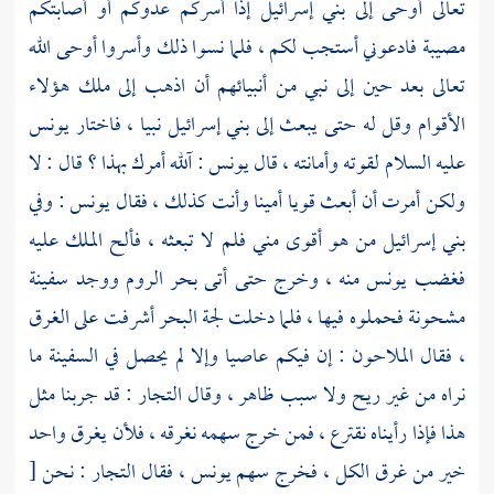
تعالى أوحى إلى
بني إسرائيل
إذا أسركم عدوكم أو أصابتكم
مصيبة فادعوني أستجب لكم ، فلما نسوا ذلك وأسروا أوحى الله
تعالى بعد حين إلى نبي من أنبيائهم أن اذهب إلى ملك هؤلاء
الأقوام وقل له حتى يبعث إلى
بني إسرائيل
نبيا ، فاختار
يونس
عليه السلام لقوته وأمانته ، قال
يونس
: آلله أمرك بهذا ؟ قال : لا
ولكن أمرت أن أبعث قويا أمينا وأنت كذلك ، فقال
يونس
: وفي
بني إسرائيل
من هو أقوى مني فلم لا تبعثه ، فألح الملك عليه
فغضب
يونس
منه ، وخرج حتى أتى
بحر الروم
ووجد سفينة
مشحونة فحملوه فيها ، فلما دخلت لجة البحر أشرفت على الغرق
، فقال الملاحون : إن فيكم عاصيا وإلا لم يحصل في السفينة ما
نراه من غير ريح ولا سبب ظاهر ، وقال التجار : قد جربنا مثل
هذا فإذا رأيناه نقترع ، فمن خرج سهمه نغرقه ، فلأن يغرق واحد
خير من غرق الكل ، فخرج سهم
يونس
، فقال التجار : نحن
[