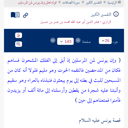
الرئيسية
التفسير الكبير
سورة الصافات
قوله تعالى وإن يونس لمن المرسلين
تراجم الأعلام
التفسير الكبير
الرازي - فخر الدين أبو عبد الله محمد بن عمر بن حسين
جزء
صفحة
26
143
(
وإن يونس لمن المرسلين
إذ أبق إلى الفلك المشحون
فساهم
فكان من المدحضين
فالتقمه الحوت وهو مليم
فلولا أنه كان من
المسبحين
للبث في بطنه إلى يوم يبعثون
فنبذناه بالعراء وهو سقيم
وأنبتنا عليه شجرة من يقطين
وأرسلناه إلى مائة ألف أو يزيدون
فآمنوا فمتعناهم إلى حين
)
قصة
يونس
عليه السلام