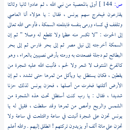
ص:
144 ]
أولى بالمعصية من نبي الله ، ثم عادوا ثانيا وثالثا
يقترعون فيخرج سهم
يونس
، فقال : يا هؤلاء أنا العاصي
وتلفف في كساء ورمى بنفسه فابتلعته السمكة ، فأوحى الله تعالى
إلى الحوت : "لا تكسر منه عظما ولا تقطع له وصلا " ثم إن
السمكة أخرجته إلى
نيل مصر
ثم إلى
بحر فارس
ثم إلى
بحر
البطائح
ثم
دجلة
فصعدت به ورمته
بأرض نصيبين
بالعراء ، وهو
كالفرخ المنتوف لا شعر ولا لحم ، فأنبت الله عليه شجرة من
يقطين ، فكان يستظل بها ويأكل من ثمرها حتى تشدد ، ثم إن
الأرض أكلتها فخرت من أصلها ، فحزن
يونس
لذلك حزنا
شديدا ، فقال : يا رب كنت أستظل تحت هذه الشجرة من
الشمس والريح وأمص من ثمرها وقد سقطت ، فقيل له يا
يونس
تحزن على شجرة أنبتت في ساعة واقتلعت في ساعة ولا
تحزن على مائة ألف أو يزيدون تركتهم ! انطلق إليهم . والله أعلم