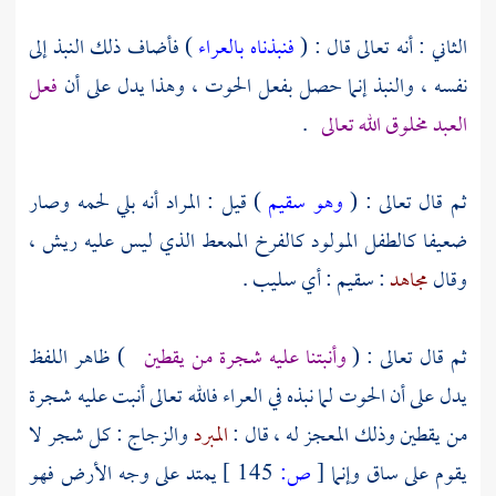
الثاني : أنه تعالى قال : (
فنبذناه بالعراء
) فأضاف ذلك النبذ إلى
نفسه ، والنبذ إنما حصل بفعل الحوت ، وهذا يدل على أن
فعل
العبد مخلوق الله تعالى
.
ثم قال تعالى : (
وهو سقيم
) قيل : المراد أنه بلي لحمه وصار
ضعيفا كالطفل المولود كالفرخ الممعط الذي ليس عليه ريش ،
وقال
مجاهد
: سقيم : أي سليب .
ثم قال تعالى : (
وأنبتنا عليه شجرة من يقطين
) ظاهر اللفظ
يدل على أن الحوت لما نبذه في العراء فالله تعالى أنبت عليه شجرة
من يقطين وذلك المعجز له ، قال :
المبرد
والزجاج
: كل شجر لا
يقوم على ساق وإنما
[
ص:
145 ]
يمتد على وجه الأرض فهو