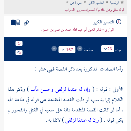
الرئيسية
التفسير الكبير
سورة ص
تراجم الأعلام
قوله تعالى وهل أتاك نبأ الخصم إذ تسوروا المحراب
التفسير الكبير
الرازي - فخر الدين أبو عبد الله محمد بن عمر بن حسين
جزء
صفحة
26
167
وأما الصفات المذكورة بعد ذكر القصة فهي عشر :
الأولى : قوله : (
وإن له عندنا لزلفى وحسن مآب
) وذكر هذا
الكلام إنما يناسب لو دلت القصة المتقدمة على قوله في طاعة الله
، أما لو كانت القصة المتقدمة دالة على سعيه في القتل والفجور لم
يكن قوله : (
وإن له عندنا لزلفى
) لائقا به .