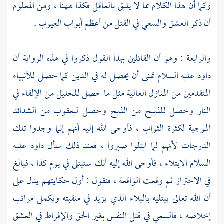
وكما أن هذا الكلام مما لا يليق بالعاقل فكذا ههنا ، ومن المعلوم
أن ذكر العشق والسعي في القتل من أعظم أبواب العيوب .
والرابعة : وهو أن القائلين بهذا القول ذكروا في هذه الرواية أن
داود
عليه السلام تمنى أن يحصل له في الدين كما حصل للأنبياء
المتقدمين من المنازل العالية مثل ما حصل
للخليل
من الإلقاء في
النار وحصل للذبيح من الذبح وحصل
ليعقوب
من الشدائد
الموجبة لكثرة الثواب ، فأوحى الله إليه أنهم إنما وجدوا تلك
الدرجات لأنهم لما ابتلوا صبروا ، فعند ذلك سأل
داود
عليه
السلام الابتلاء ، فأوحى الله إليه أنك ستبتلى في يوم كذا ، فبالغ
في الاحتراز ثم وقعت الواقعة ، فنقول : أول حكايتهم يدل على
أن الله تعالى يبتليه بالبلاء الذي يزيد في منقبته ويكمل مراتب
إخلاصه ، فالسعي في قتل النفس بغير الحق والإفراط في العشق