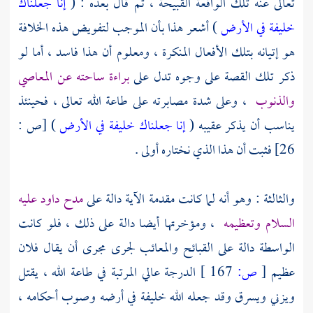
تعالى عنه تلك الواقعة القبيحة ، ثم قال بعده : (
إنا جعلناك
خليفة في الأرض
) أشعر هذا بأن الموجب لتفويض هذه الخلافة
هو إتيانه بتلك الأفعال المنكرة ، ومعلوم أن هذا فاسد ، أما لو
ذكر تلك القصة على وجوه تدل على
براءة ساحته عن المعاصي
والذنوب
، وعلى شدة مصابرته على طاعة الله تعالى ، فحينئذ
يناسب أن يذكر عقيبه (
إنا جعلناك خليفة في الأرض
) [ص :
26] فثبت أن هذا الذي نختاره أولى .
والثالثة : وهو أنه لما كانت مقدمة الآية دالة على
مدح
داود
عليه
السلام وتعظيمه
، ومؤخرتها أيضا دالة على ذلك ، فلو كانت
الواسطة دالة على القبائح والمعائب لجرى مجرى أن يقال فلان
عظيم
[
ص:
167 ]
الدرجة عالي المرتبة في طاعة الله ، يقتل
ويزني ويسرق وقد جعله الله خليفة في أرضه وصوب أحكامه ،