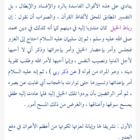
ينادي على هذه الأقوال الفاسدة بالرد والإفساد والإبطال ، بل
التفسير المطابق للحق لألفاظ القرآن ، والصواب أن نقول : إن
رباط الخيل
كان مندوبا إليه في دينهم كما أنه كذلك في دين
محمد
صلى الله عليه وسلم ، ثم إن
سليمان
عليه السلام احتاج إلى الغزو
فجلس وأمر بإحضار الخيل وأمر بإجرائها وذكر أني لا أحبها
لأجل الدنيا ونصيب النفس ، وإنما أحبها لأمر الله وطلب تقوية
دينه ، وهو المراد من قوله (
عن ذكر ربي
) ، ثم إنه عليه السلام
أمر بإعدائها وتسييرها حتى توارت بالحجاب أي غابت عن بصره
، ثم أمر الرائضين بأن يردوا تلك الخيل إليه فلما عادت إليه طفق
يمسح سوقها وأعناقها ، والغرض من ذلك المسح أمور .
الأول : تشريفا لها وإبانة لعزتها لكونها من أعظم الأعوان في دفع
العدو .