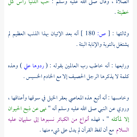
الصلاة ، وقال صلى الله عليه وسلم :
حب الدنيا رأس كل
خطيئة
.
وثالثها :
[
ص:
180 ]
أنه بعد الإتيان بهذا الذنب العظيم لم
يشتغل بالتوبة والإنابة البتة .
ورابعها : أنه خاطب رب العالمين بقوله : (
ردوها علي
) وهذه
كلمة لا يذكرها الرجل الحصيف إلا مع الخادم الخسيس .
وخامسها : أنه أتبع هذه المعاصي بعقر الخيل في سوقها وأعناقها ،
وروي عن النبي صلى الله عليه وسلم أنه "
نهى عن ذبح الحيوان
إلا لمأكله
" ، فهذه
أنواع من الكبائر نسبوها إلى
سليمان
عليه
السلام
مع أن لفظ القرآن لم يدل على شيء منها .