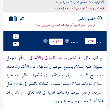
الرئيسية
التفسير الكبير
سورة ص
تراجم الأعلام
قوله تعالى ووهبنا لداود سليمان نعم العبد إنه أواب
التفسير الكبير
الرازي - فخر الدين أبو عبد الله محمد بن عمر بن حسين
جزء
صفحة
26
180
ثم قال تعالى : (
فطفق مسحا بالسوق والأعناق
) أي فجعل
سليمان
عليه السلام يمسح سوقها وأعناقها ، قال الأكثرون معناه
أنه مسح السيف بسوقها وأعناقها أي قطعها ، قالوا إنه عليه
السلام لما فاتته صلاة العصر بسبب اشتغاله بالنظر إلى تلك الخيل
استردها وعقر سوقها وأعناقها تقربا إلى الله تعالى ، وعندي أن
هذا أيضا بعيد ، ويدل عليه وجوه :