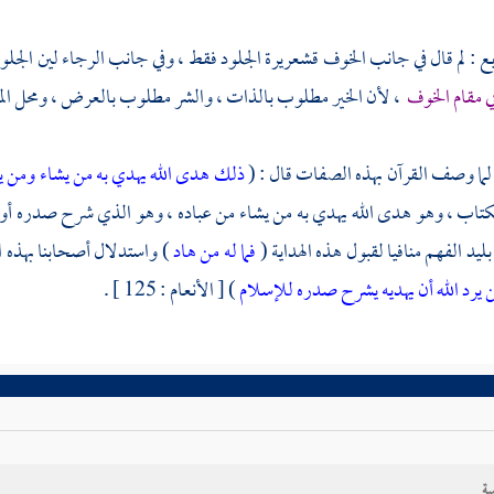
بع : لم قال في جانب الخوف قشعريرة الجلود فقط ، وفي جانب الرجاء لين الجل
ي مقام الخوف
، لأن الخير مطلوب بالذات ، والشر مطلوب بالعرض ، ومحل الم
ى لما وصف القرآن بهذه الصفات قال : (
ذلك هدى الله يهدي به من يشاء ومن يض
لكتاب ، وهو هدى الله يهدي به من يشاء من عباده ، وهو الذي شرح صدره أولا
بليد الفهم منافيا لقبول هذه الهداية (
فما له من هاد
) واستدلال أصحابنا بهذه 
 يرد الله أن يهديه يشرح صدره للإسلام
) [ الأنعام : 125 ] .
ية