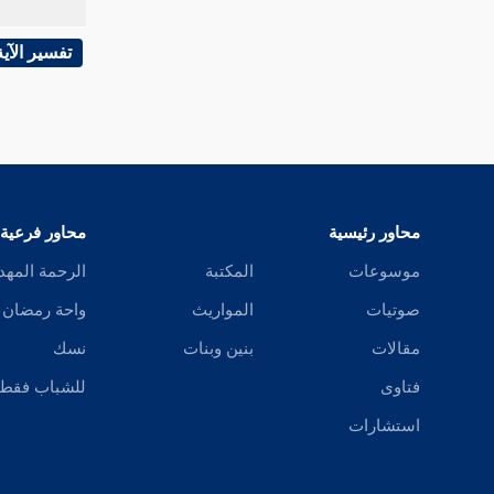
سورة الجمعة
تفسير الآية
سورة المنافقون
سورة التغابن
سورة الطلاق
سورة التحريم
محاور رئيسية
محاور فرعية
سورة الملك
موسوعات
المكتبة
الرحمة المهد
صوتيات
المواريث
واحة رمضان
سورة القلم
مقالات
بنين وبنات
نسك
سورة الحاقة
فتاوى
للشباب فقط
سورة المعارج
استشارات
سورة نوح