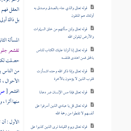
قوله تعالى والذي جاء بالصدق وصدق به
العقل فهم مع
أولئك هم المتقون
بل ذاك أولى
قوله تعالى ولئن سألتهم من خلق السماوات
والأرض ليقولن الله
المسألة الثا
تقشعر جلود
قوله تعالى إنا أنزلنا عليك الكتاب للناس
بالحق فمن اهتدى فلنفسه
حصلت لكانت
من الناس ي
قوله تعالى وإذا ذكر الله وحده اشمأزت
قلوب الذين لا يؤمنون بالآخرة
الأحوال ، ث
اقشعر
[
ص:
قوله تعالى فإذا مس الإنسان ضر دعانا
منها أثرا ، 
قوله تعالى قل يا عبادي الذين أسرفوا على
أنفسهم لا تقنطوا من رحمة الله
الأول : أن 
قوله تعالى ويوم القيامة ترى الذين كذبوا على