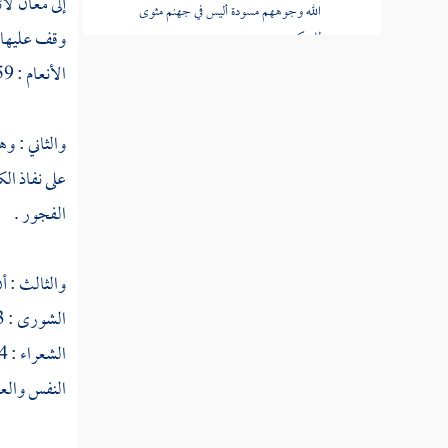
إلى معان لائ
الله وجوههم مسودة أليس في جهنم مثوى
وقف عليها ع
للمتكبرين
الأنعام : 59 ] إلى آخر الآية .
قوله تعالى الله خالق كل شيء وهو على كل
شيء وكيل
والثاني : و
قوله تعالى وما قدروا الله حق قدره والأرض
على نفاذ الك
جميعا قبضته يوم القيامة
الفجور .
قوله تعالى وسيق الذين كفروا إلى جهنم زمرا
قوله تعالى وسيق الذين اتقوا ربهم إلى الجنة
والثالث : أ
زمرا
الشورى : 53 ] ، وأما الشعر فمداره على الباطل ، قال تعالى : (
سورة غافر
النفس والعقل
سورة فصلت