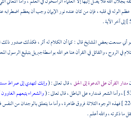
قة بجلال الله فلا يصل إليها إلا العلماء الراسخون في العلم ، وأما المعاني ا
ظم الوله في قلبه ، فإن من كان عنده نور الإيمان وجب أن يعظم اضطرابه عند
هو أني سمعت بعض المشايخ قال : كما أن الكلام له أثر ، فكذلك صدور ذلك الك
لام في الروح ، والقائل في القرآن هنا هو الله بواسطة
جبريل
بتبليغ الرسول الم
ن
مدار القرآن على الدعوة إلى الحق
، قال تعالى : (
وإنك لتهدي إلى صراط مستقي
والشعراء يتبعهم الغاوون
أ
الشعراء : 224 ] فهذه الوجوه الثلاثة فروق ظاهرة ، وأما ما يتعلق بالوجدان من ا
 ما ذكرته ، والله أعلم .