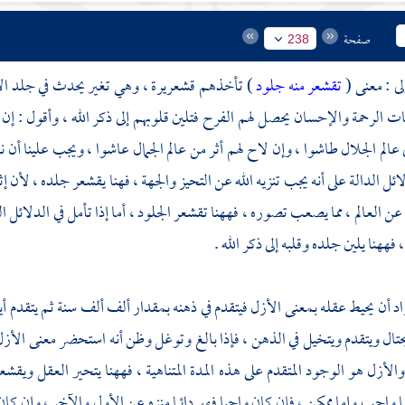
صفحة
238
لى : معنى (
تقشعر منه جلود
) تأخذهم قشعريرة ، وهي تغير يحدث في جلد الإ
ات الرحمة والإحسان يحصل لهم الفرح فتلين قلوبهم إلى ذكر الله ، وأقول : إن ا
 عالم الجلال طاشوا ، وإن لاح لهم أثر من عالم الجمال عاشوا ، ويجب علينا أن 
ائل الدالة على أنه يجب تنزيه الله عن التحيز والجهة ، فهنا يقشعر جلده ، لأن 
ن العالم ، مما يصعب تصوره ، فههنا تقشعر الجلود ، أما إذا تأمل في الدلائل ا
فههنا يلين جلده وقلبه إلى ذكر الله .
راد أن يحيط عقله بمعنى الأزل فيتقدم في ذهنه بمقدار ألف ألف سنة ثم يتق
يحتال ويتقدم ويتخيل في الذهن ، فإذا بالغ وتوغل وظن أنه استحضر معنى الأز
والأزل هو الوجود المتقدم على هذه المدة المتناهية ، فههنا يتحير العقل ويقشع
 واجب وإما ممكن ، فإن كان واجبا فهو دائما منزه عن الأول والآخر ، وإن كان مم