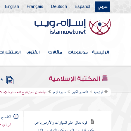
عربي
Español
Deutsch
Français
English
سورة الأحزاب
سورة سبأ
سورة فاطر
سورة يس
الرئيسية
موسوعات
مقالات
الفتوى
الاستشارات
سورة الصافات
سورة ص
المكتبة الإسلامية
كتب
سورة الزمر
الرئيسية
التفسير الكبير
سورة الزمر
قوله تعالى أفمن شرح الله صدره للإسلام
قوله تعالى تنزيل الكتاب من الله العزيز
الحكيم
التفسير 
قوله تعالى خلق السماوات والأرض بالحق
الرازي -
يكور الليل على النهار ويكور النهار على الليل