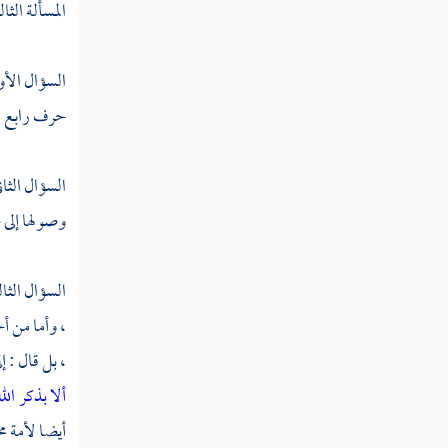
سورة الشورى
المسألة الث
سورة الزخرف
السؤال الأو
سورة الدخان
حرف رابع ، 
سورة الجاثية
سورة الأحقاف
السؤال الثا
وصولها إلى 
سورة محمد
سورة الفتح
السؤال الثال
سورة الحجرات
، وأما من أ
، بل قال : إل
سورة ق
ألا بذكر ال
سورة الذاريات
أيضا لأمة
م