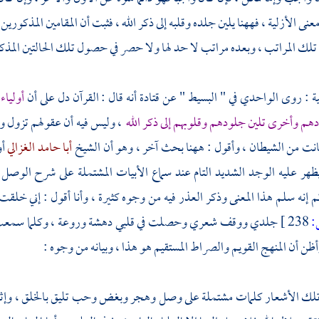
نى الأزلية ، فههنا يلين جلده وقلبه إلى ذكر الله ، فثبت أن المقامين المذكورين 
 تلك المراتب ، وبعده مراتب لا حد لها ولا حصر في حصول تلك الحالتين المذكو
نية : روى
الواحدي
في " البسيط " عن
قتادة
أنه قال : القرآن دل على أن
أولياء
هم وأخرى تلين جلودهم وقلوبهم إلى ذكر الله
، وليس فيه أن عقولهم تزول 
 من الشيطان ، وأقول : ههنا بحث آخر ، وهو أن الشيخ
أبا حامد الغزالي
أو
ظهر عليه الوجد الشديد التام عند سماع الأبيات المشتملة على شرح الوصل 
م إنه سلم هذا المعنى وذكر العذر فيه من وجوه كثيرة ، وأنا أقول : إني خلقت 
238 ]
جلدي ووقف شعري وحصلت في قلبي دهشة وروعة ، وكلما سمعت تل
وأظن أن المنهج القويم والصراط المستقيم هو هذا ، وبيانه من وجوه :
تلك الأشعار كلمات مشتملة على وصل وهجر وبغض وحب تليق بالخلق ، وإثباته 