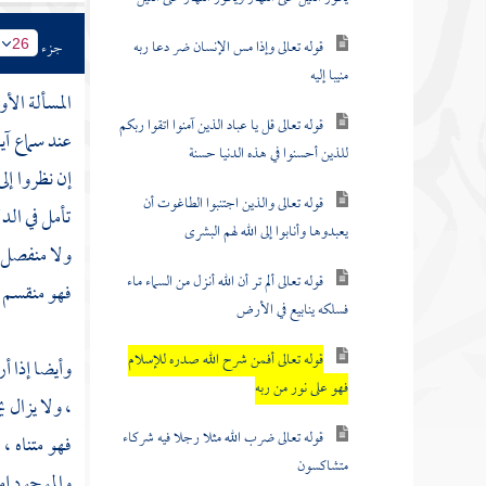
قوله تعالى وإذا مس الإنسان ضر دعا ربه
جزء
26
منيبا إليه
المسألة الأو
قوله تعالى قل يا عباد الذين آمنوا اتقوا ربكم
عند سماع آي
للذين أحسنوا في هذه الدنيا حسنة
إن نظروا إلى
قوله تعالى والذين اجتنبوا الطاغوت أن
تأمل في الدل
يعبدوها وأنابوا إلى الله لهم البشرى
ولا منفصل ع
قوله تعالى ألم تر أن الله أنزل من السماء ماء
فهو منقسم ، 
فسلكه ينابيع في الأرض
قوله تعالى أفمن شرح الله صدره للإسلام
وأيضا إذا أ
فهو على نور من ربه
، ولا يزال 
قوله تعالى ضرب الله مثلا رجلا فيه شركاء
فهو متناه ، 
متشاكسون
والموجود إما