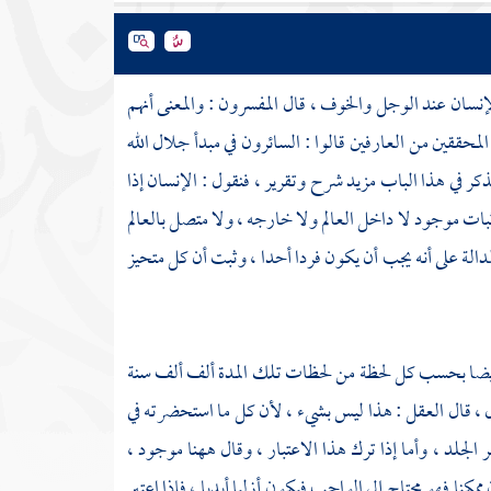
نسان عند الوجل والخوف ، قال المفسرون : والمعنى أنهم
لمحققين من العارفين قالوا : السائرون في مبدأ جلال الله
نذكر في هذا الباب مزيد شرح وتقرير ، فنقول : الإنسان إذا
إثبات موجود لا داخل العالم ولا خارجه ، ولا متصل بالعالم
لدالة على أنه يجب أن يكون فردا أحدا ، وثبت أن كل متحيز
دم أيضا بحسب كل لحظة من لحظات تلك المدة ألف ألف سنة
ل ، قال العقل : هذا ليس بشيء ، لأن كل ما استحضرته في
ر الجلد ، وأما إذا ترك هذا الاعتبار ، وقال ههنا موجود ،
كنا فهو محتاج إلى الواجب فيكون أزليا أبديا ، فإذا اعتبر