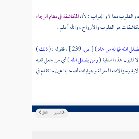
ود والقلوب معا ؟ والجواب : لأن
المكاشفة في مقام الرجاء
كاشفات هو القلوب والأرواح ، والله أعلم .
لل الله فما له من هاد
)
[
ص:
239 ]
، فقوله : (
ذلك
)
 لقبول هذه الهداية (
ومن يضلل الله
) أي من جعل قلبه
الآية وسؤالات
المعتزلة
وجوابات أصحابنا عين ما تقدم في
السابق
التالي