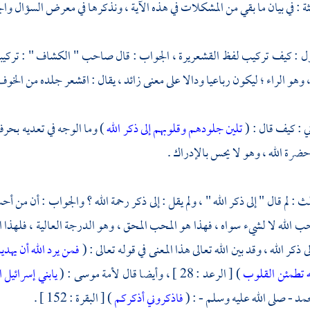
الثة : في بيان ما بقي من المشكلات في هذه الآية ، ونذكرها في معرض السؤال وال
ل : كيف تركيب لفظ القشعريرة ، الجواب : قال صاحب " الكشاف " : تركيبه
وهو الراء ؛ ليكون رباعيا ودالا على معنى زائد ، يقال : اقشعر جلده من ال
ني : كيف قال : (
تلين جلودهم وقلوبهم إلى ذكر الله
) وما الوجه في تعديه بحرف
حضرة الله ، وهو لا يحس بالإدراك .
ث : لم قال " إلى ذكر الله " ، ولم يقل : إلى ذكر رحمة الله ؟ والجواب : أن من أ
حب الله لا لشيء سواه ، فهذا هو المحب المحق ، وهو الدرجة العالية ، فلهذا ا
ى ذكر الله ، وقد بين الله تعالى هذا المعنى في قوله تعالى : (
فمن يرد الله أن يه
له تطمئن القلوب
) [ الرعد : 28 ] ، وأيضا قال لأمة
موسى
: (
يابني إسرائيل
حمد
- صلى الله عليه وسلم - : (
فاذكروني أذكركم
) [ البقرة : 152 ] .