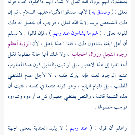
يعتقدون أنهم يرون الله تعالى لا شك أنهم داخلون تحت قوله
تعالى : (
وصدق به
) لأنهم صدقوا الأنبياء عليهم السلام ، ثم إن
ذلك الشخص يريد رؤية الله تعالى ، فوجب أن يحصل له ذلك
لقوله تعالى : (
لهم ما يشاءون عند ربهم
) ، فإن قالوا : لا نسلم
أن أهل الجنة يشاءون ذلك ، قلنا : هذا باطل ، لأن
الرؤية أعظم
وجوه التجلي وزوال الحجاب
، ولا شك أنها حالة مطلوبة لكل
أحد نظرا إلى هذا الاعتبار ، بل لو ثبت بالدليل كون هذا المطلوب
ممتنع الوجود لعينه فإنه يترك طلبه ، لا لأجل عدم المقتضي
للطلب ، بل لقيام المانع ، وهو كونه ممتنعا في نفسه ، فثبت أن
هذه الشبهة قائمة ، والنص يقتضي حصول كل ما أرادوه وشاءوه
فوجب حصولها .
واعلم أن قوله : (
عند ربهم
) لا يفيد العندية بمعنى الجهة