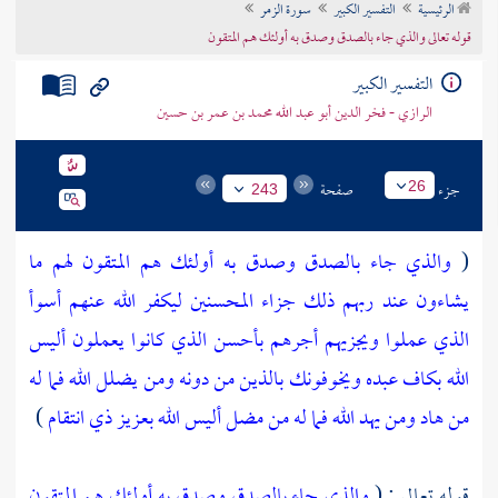
الرئيسية
التفسير الكبير
سورة الزمر
تراجم الأعلام
قوله تعالى والذي جاء بالصدق وصدق به أولئك هم المتقون
التفسير الكبير
الرازي - فخر الدين أبو عبد الله محمد بن عمر بن حسين
جزء
صفحة
26
243
(
والذي جاء بالصدق وصدق به أولئك هم المتقون
لهم ما
يشاءون عند ربهم ذلك جزاء المحسنين
ليكفر الله عنهم أسوأ
الذي عملوا ويجزيهم أجرهم بأحسن الذي كانوا يعملون
أليس
الله بكاف عبده ويخوفونك بالذين من دونه ومن يضلل الله فما له
من هاد
ومن يهد الله فما له من مضل أليس الله بعزيز ذي انتقام
)
قوله تعالى : (
والذي جاء بالصدق وصدق به أولئك هم المتقون