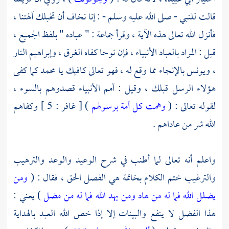
قالت للنبي - صلى الله عليه وسلم - : إنا نخاف أن تخبلك آلهتنا ،
فأنزل الله تعالى هذه الآية ، وقرأ جماعة : " عباده " بلفظ الجميع ،
قيل : المراد بالعباد الأنبياء ، فإن نوحا كفاه الغرق ،
وإبراهيم
النار
،
ويونس
بالإنجاء مما وقع له ، فهو تعالى كافيك يا
محمد
كما كفى
هؤلاء الرسل قبلك ، وقيل : أمم الأنبياء قصدوهم بالسوء ،
لقوله تعالى : (
وهمت كل أمة برسولهم
) [ غافر : 5 ] وكفاهم
الله شر من عاداهم .
واعلم أنه تعالى لما أطنب في شرح الوعيد والوعد والترهيب
والترغيب ختم الكلام بخاتمة هي الفصل الحق ، فقال : (
ومن
يضلل الله فما له من هاد
ومن يهد الله فما له من مضل
) يعني :
هذا الفضل لا ينفع والبينات إلا إذا خص الله العبد بالهداية