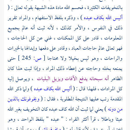
بالتخويفات الكثيرة ، فحسم الله مادة هذه الشبهة بقوله تعالى : (
أليس الله بكاف عبده
) ، وذكره بلفظ الاستفهام ، والمراد تقرير
ذلك في النفوس ، والأمر كذلك ، لأنه ثبت أنه عالم بجميع
المعلومات ، قادر على كل الممكنات ، غني عن كل الحاجات ،
فهو تعالى عالم حاجات العباد ، وقادر على دفعها وإبدالها بالخيرات
والراحات ، وهو ليس بخيلا ولا محتاجا
[
ص:
245 ]
حتى
يمنعه بخله وحاجته عن إعطاء ذلك المراد ، وإذا ثبت هذا كان
الظاهر
أنه سبحانه يدفع الآفات ويزيل البليات
، ويوصل إليه
كل المرادات ، فلهذا قال : (
أليس الله بكاف عبده
) ولما ذكر الله
المقدمة رتب عليها النتيجة المطلوبة ، فقال : (
ويخوفونك بالذين
من دونه
) يعني لما ثبت أن الله كاف عبده كان التخويف بغير الله
عبثا وباطلا ، قرأ أكثر القراء : " عبده " بلفظ الواحد ، وهو
اختيار
أبي عبيدة
، لأنه قال له : (
ويخوفونك
) ، روي أن
قريشا