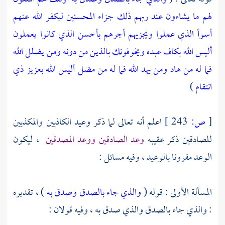
لهم ما يشاءون عند ربهم ذلك جزاء المحسنين
ليكفر الله عنهم
أسوأ الذي عملوا ويجزيهم أجرهم بأحسن الذي كانوا يعملون
أليس الله بكاف عبده ويخوفونك بالذين من دونه ومن يضلل الله
فما له من هاد
ومن يهد الله فما له من مضل أليس الله بعزيز ذي
انتقام
)
[
ص:
243 ]
اعلم أنه تعالى لما ذكر وعيد الكاذبين والمكذبين
للصادقين ذكر عقيبه
وعد الصادقين ووعد المصدقين
، ليكون
الوعد مقرونا بالوعيد ، وفيه مسائل :
المسألة الأولى : قوله (
والذي جاء بالصدق وصدق به
) ، تقديره
: والذي جاء بالصدق والذي صدق به ، وفيه قولان :