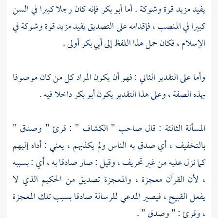
يفيد مزيد قوة وشوكة . أما
أبو بكر
فإنه كان رجلا كبيرا في السن
كبيرا في المنصب ، فإقدامه على التصديق يفيد مزيد قوة وشوكة في
الإسلام ، فكان حمل هذا اللفظ إلى
أبي بكر
أولى .
وأما على التقدير الثاني : فهو أن يكون المراد كل من كان موصوفا
بهذه الصفة ، وعلى هذا التقدير يكون
أبو بكر
داخلا فيه .
المسألة الثالثة : قال صاحب " الكشاف " : قرئ " وصدق "
بالتخفيف ، أي صدق به الناس ولم يكذبهم ، يعني : أداه إليهم
كما نزل عليه من غير تحريف ، وقيل : صار صادقا به ، أي : بسببه
، لأن القرآن معجزة ، والمعجزة تصديق من الحكيم الذي لا
يفعل القبيح ، فيصير المدعي للرسالة صادقا بسبب تلك المعجزة
، وقرئ : " وصدق " .