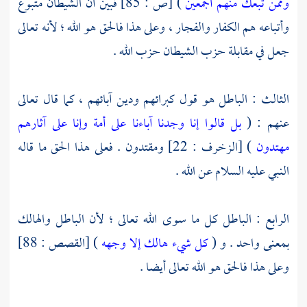
وممن تبعك منهم أجمعين
) [ص : 85] فبين أن الشيطان متبوع
وأتباعه هم الكفار والفجار ، وعلى هذا فالحق هو الله ؛ لأنه تعالى
جعل في مقابلة حزب الشيطان حزب الله .
الثالث : الباطل هو قول كبرائهم ودين آبائهم ، كما قال تعالى
عنهم : (
بل قالوا إنا وجدنا آباءنا على أمة وإنا على آثارهم
مهتدون
) [الزخرف : 22] ومقتدون . فعلى هذا الحق ما قاله
النبي عليه السلام عن الله .
الرابع : الباطل كل ما سوى الله تعالى ؛ لأن الباطل والهالك
بمعنى واحد . و (
كل شيء هالك إلا وجهه
) [القصص : 88]
وعلى هذا فالحق هو الله تعالى أيضا .