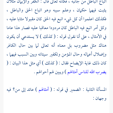
اتباع الباطل من جانبه ، فكأنه تعالى قال : ‌‌‌‌‌‌الكفر والإيمان مثلان
يثبت فيهما حكمان ، وعلم سببه وهو اتباع الحق والباطل ،
فكذلك اعلموا أن كل شيء اتبع فيه الحق كان مقبولا مثابا عليه ،
وكل أمر اتبع فيه الباطل كان مردودا معاقبا عليه فصار هذا عاما
في الأمثال ، على أنا نقول قوله : ( كذلك ) لا يستدعي أن يكون
هناك مثل مضروب بل معناه أنه تعالى لما بين حال الكافر
وإضلال أعماله وحال المؤمن وتكفير سيئاته وبين السبب فيهما ،
كان ذلك غاية الإيضاح فقال : ( كذلك ) أي مثل هذا البيان : (
يضرب الله للناس أمثالهم
) ويبين لهم أحوالهم .
المسألة الثانية : الضمير في قوله : (
أمثالهم
) عائد إلى من؟ فيه
وجهان :