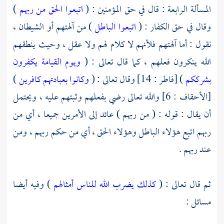
المسألة الرابعة : قال في حق المؤمنين : (
اتبعوا الحق من ربهم
)
وقال في حق الكفار : (
اتبعوا الباطل
) من آلهتهم أو الشيطان ،
نقول : أما آلهتهم فلأنهم لا كلام لهم ولا عقل ، وحيث ينطقهم
الله ينكرون فعلهم ، كما قال تعالى : (
ويوم القيامة يكفرون
بشرككم
) [فاطر : 14] وقال تعالى : (
وكانوا بعبادتهم كافرين
)
[الأحقاف : 6] والله تعالى رضي بفعلهم وثبتهم عليه ، ويحتمل
أن يقال : قوله : ( من ربهم ) عائد إلى الأمرين جميعا ، أي من
ربهم اتبع هؤلاء الباطل وهؤلاء الحق ، أي من حكم ربهم ، ومن
عند ربهم .
ثم قال تعالى : (
كذلك يضرب الله للناس أمثالهم
) وفيه أيضا
مسائل :