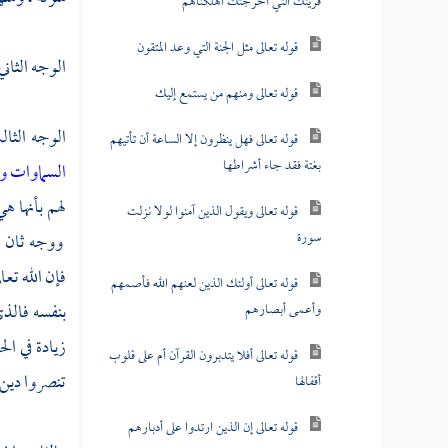
قريتك التي أخرجتك أهلكناهم
قوله تعالى مثل الجنة التي وعد المتقون
الوجه الثاني
قوله تعالى ومنهم من يستمع إليك
الوجه الثا
قوله تعالى فهل ينظرون إلا الساعة أن تأتيهم
بغتة فقد جاء أشراطها
السماوات 
لهم بأنها ه
قوله تعالى ويقول الذين آمنوا لولا نزلت
سورة
ووجه ثان : 
فإن الله تعال
قوله تعالى أولئك الذين لعنهم الله فأصمهم
بنفسه فالذي
وأعمى أبصارهم
زيادة في ال
قوله تعالى أفلا يتدبرون القرآن أم على قلوب
تنصروا دين ا
أقفالها
قوله تعالى إن الذين ارتدوا على أدبارهم