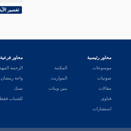
سورة الفتح
تفسير الآية
سورة الحجرات
سورة ق
سورة الذاريات
محاور رئيسية
محاور فرعية
سورة الطور
موسوعات
المكتبة
الرحمة المهد
سورة النجم
صوتيات
المواريث
واحة رمضان
مقالات
بنين وبنات
نسك
سورة القمر
فتاوى
للشباب فقط
سورة الرحمن
استشارات
سورة الواقعة