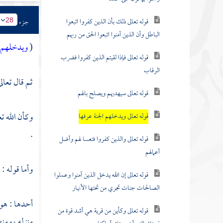
قوله تعالى ذلك بأن الذين كفروا اتبعوا
جزء
28
الباطل وأن الذين آمنوا اتبعوا الحق من ربهم
(
ويدخلهم ا
قوله تعالى فإذا لقيتم الذين كفروا فضرب
الرقاب
ثم قال تعالى
قوله تعالى سيهديهم ويصلح بالهم
وكأن الله ت
قوله تعالى ويدخلهم الجنة عرفها
.
قوله تعالى والذين كفروا فتعسا لهم وأضل
أعمالهم
وأما قوله : 
قوله تعالى إن الله يدخل الذين آمنوا وعملوا
الصالحات جنات تجري من تحتها الأنهار
أحدها : هو 
قوله تعالى وكأين من قرية هي أشد قوة من
منزله ، ومنه