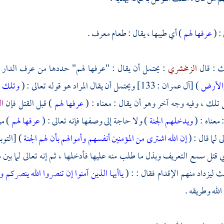
 : (
عرفها لهم
) أي طيبها ، يقال : طعام معرف .
لث : قال
الزمخشري
: يحتمل أن يقال : "عرفها لهم" حددها من عرف الدار و
والأرض
) [آل عمران : 133] ويحتمل أن يقال المراد هو قوله تعالى : (
وتلك ال
ي تلك ، وفيه وجه آخر وهو أن يقال : معناه : (
عرفها لهم
) قبل القتل فإن
ال
معناه : (
ويدخلهم الجنة
) ولا حاجة إلى وصفها فإنه تعالى : (
عرفها لهم
) م
ى لما قال : (
إن الله اشترى من المؤمنين أنفسهم وأموالهم بأن لهم الجنة
 قتل سمع التعريف وبذل ما طلب منه عليها فأدخلها ، ثم إنه تعالى لما بين م
حث ليزداد منهم الإقدام فقال : : (
ياأيها الذين آمنوا إن تنصروا الله ينصركم
لله وطريقه .