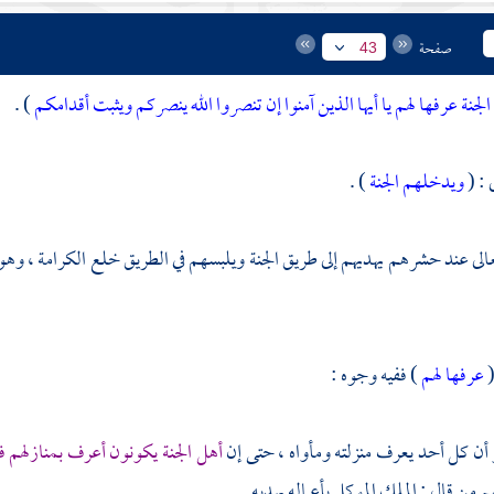
صفحة
43
لجنة عرفها لهم
يا أيها الذين آمنوا إن تنصروا الله ينصركم ويثبت أقدامكم
) .
 : (
ويدخلهم الجنة
) .
عالى عند حشرهم يهديهم إلى طريق الجنة ويلبسهم في الطريق خلع الكرامة ، وهو
(
عرفها لهم
) ففيه وجوه :
أن كل أحد يعرف منزلته ومأواه ، حتى إن
أهل الجنة يكونون أعرف بمنازلهم ف
م من قال : الملك الموكل بأعماله يهديه .