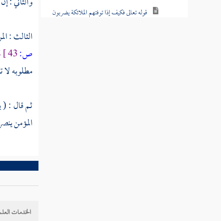
والثاني : إن
قوله تعالى فكيف إذا توفتهم الملائكة يضربون
وجوههم وأدبارهم
الثالث : الم
قوله تعالى ذلك بأنهم اتبعوا ما أسخط الله
ص:
43 ]
ت
وكرهوا رضوانه
مطلوبه لا تق
قوله تعالى ولنبلونكم حتى نعلم المجاهدين
ثم قال : ( 
قوله تعالى إن الذين كفروا وصدوا عن سبيل
الله وشاقوا الرسول
المؤمن ينصر 
قوله تعالى إن الذين كفروا وصدوا عن سبيل
الله ثم ماتوا وهم كفار
قوله تعالى إنما الحياة الدنيا لعب ولهو
قوله تعالى ها أنتم هؤلاء تدعون لتنفقوا في
الخدمات العلم
سبيل الله