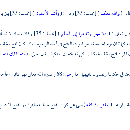
ال : (
والله معكم
) [محمد : 35] وقال : (
وأنتم الأعلون
) [محمد : 35] بين برهانه بفتح
 قال تعالى : (
فلا تهنوا وتدعوا إلى السلم
) [محمد : 35] وكان معن
ه كما كان يوم
الحديبية
وهو المراد بالفتح في أحد الوجوه ، وكما كان فتح
مكة
ح
 المراد فتح
مكة
،
فمكة
لم تكن قد فتحت ، فكيف قال تعالى : (
فتحنا لك فتحا م
نا في حكمنا وتقديرنا ثانيهما : ما
[
ص:
68 ]
قدره الله تعالى فهو كائن ، فأخبر
ية : قوله : (
ليغفر لك الله
) ينبئ عن كون الفتح سببا للمغفرة ، والفتح لا يصل