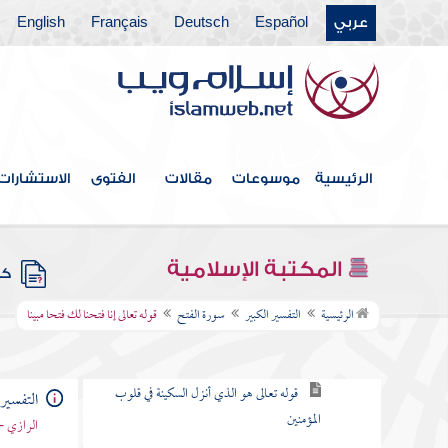
عربي
Español
Deutsch
Français
English
سورة الشورى
سورة الزخرف
سورة الدخان
سورة الجاثية
الرئيسية
موسوعات
مقالات
الفتوى
الاستشارات
سورة الأحقاف
سورة محمد
المكتبة الإسلامية
كتب
سورة الفتح
الرئيسية
التفسير الكبير
سورة الفتح
قوله تعالى إنا فتحنا لك فتحا مبينا
قوله تعالى إنا فتحنا لك فتحا مبينا
قوله تعالى هو الذي أنزل السكينة في قلوب
التفسير 
المؤمنين
الرازي -