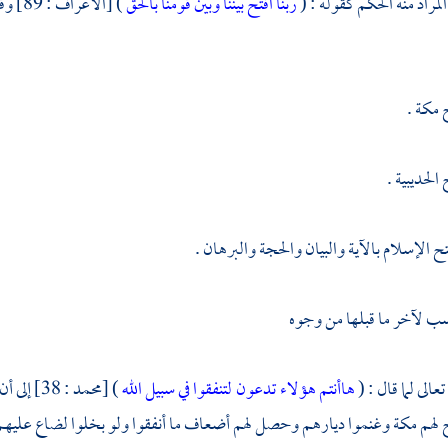
مراد منه الحكم كقوله : (
ربنا افتح بيننا وبين قومنا بالحق
) [الأعراف : 89] وقوله : (
ح
مكة
.
ح
الحديبية
.
ح الإسلام بالآية والبيان والحجة والبرهان .
ب لآخر ما قبلها من وجوه
عالى لما قال : (
هاأنتم هؤلاء تدعون لتنفقوا في سبيل الله
) [محمد : 38] إلى أن قال : (
ح لهم
مكة
وغنموا ديارهم وحصل لهم أضعاف ما أنفقوا ولو بخلوا لضاع عليهم 