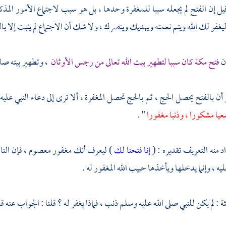
يل إن الفتح لم يجعله سببا للمغفرة وحدها ، بل هو سبب لاجتماع الأمور المذكور
ليغفر لك الله ويتم نعمته ويهديك وينصرك ، ولا شك أن الاجتماع لم يثبت إلا با
أن
فتح
مكة
كان سببا لتطهير بيت الله تعالى من رجس الأوثان
، وتطهير بيته صار
 أن بالفتح يحصل الحج ، ثم بالحج تحصل المغفرة ، ألا ترى إلى دعاء النبي علي
عيا مشكورا ، وذنبا مغفورا
" .
راد منه التعريف تقديره : (
إنا فتحنا لك
) ليعرف أنك مغفور معصوم ، فإن الناس
ه ، وإنما يدخلها ويأخذها حبيب الله المغفور له .
لثة : لم يكن للنبي صلى الله عليه وسلم ذنب ، فماذا يغفر له ؟ قلنا : الجواب عنه