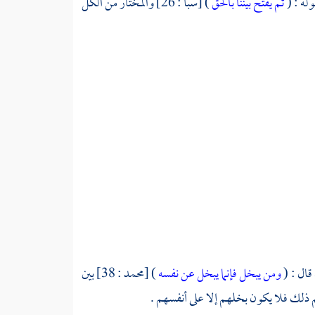
ثم يفتح بيننا بالحق
) [سبأ : 26] والمختار من الكل
ومن يبخل فإنما يبخل عن نفسه
) [محمد : 38] بين
ذلك فلا يكون بخلهم إلا على أنفسهم .