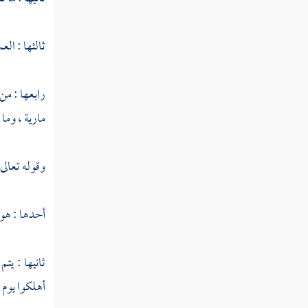
سورة الغاشية
سورة الفجر
ثالثها : ال
سورة البلد
رابعها : من
سورة الشمس
مارية
، وما 
سورة الليل
سورة الضحى
وقوله تعالى 
سورة الشرح
أحدها : هو 
سورة التين
سورة العلق
ثانيها : يت
أهلكوا يوم
ب
سورة القدر