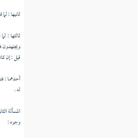
سورة الحشر
ثانيها : لما ق
سورة الممتحنة
سورة الصف
ثالثها : لما
ويجتهدون في
سورة الجمعة
قيل : إن كان
سورة المنافقون
سورة التغابن
أحدهما : فتح
له .
سورة الطلاق
سورة التحريم
المسألة الثان
سورة الملك
وجوه :
سورة القلم