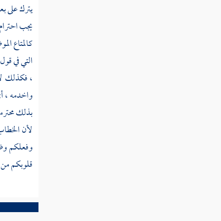
سورة المزمل
يترك على بع
يجب احترام ر
سورة المدثر
كالمتاع المو
سورة القيامة
التي في قول
سورة الإنسان
، فكذلك لا 
واخدمه ، أي
سورة المرسلات
بذلك محترمون
سورة النبأ
لأن الخطاب 
سورة النازعات
وفعلكم وضمي
قلوبكم من ا
سورة عبس
سورة التكوير
سورة الانفطار