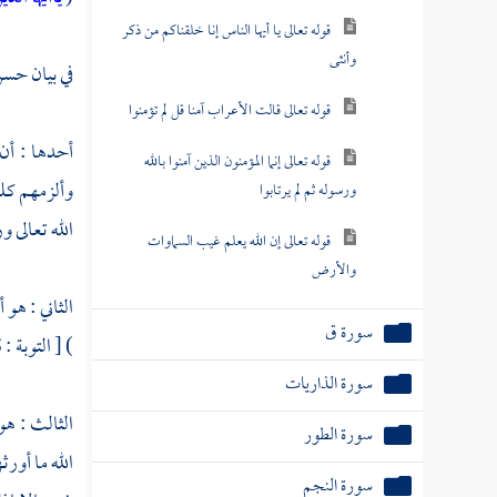
قوله تعالى يا أيها الناس إنا خلقناكم من ذكر
وأنثى
في بيان حسن
قوله تعالى قالت الأعراب آمنا قل لم تؤمنوا
أحدها : أن 
قوله تعالى إنما المؤمنون الذين آمنوا بالله
وألزمهم كلم
ورسوله ثم لم يرتابوا
الله تعالى و
قوله تعالى إن الله يعلم غيب السماوات
والأرض
الثاني : هو 
سورة ق
) [ التوبة : 128 ] قال : لا تتركوا من احترامه شيئا لا بالفعل ولا بالقول ، ولا تغتروا برأفته ، وانظروا إلى رفعة درجته .
سورة الذاريات
الثالث : هو
سورة الطور
الله ما أورث
سورة النجم