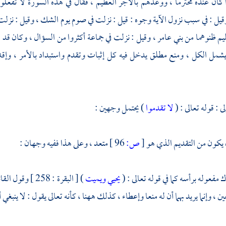
ذا كان عنده محترما ، ووعدهم بالأجر العظيم ، فقال في هذه السورة لا ت
وقيل : في سبب نزول الآية وجوه : قيل : نزلت في صوم يوم الشك ، وقيل : نزلت 
يم ظنوهما من
بني عامر
، وقيل : نزلت في جماعة أكثروا من السؤال ، وكان قد ق
يشمل الكل ، ومنع مطلق يدخل فيه كل إثبات وتقدم واستبداد بالأمر ، وإق
ى : قوله تعالى : (
لا تقدموا
) يحتمل وجهين :
 يكون من التقديم الذي هو
[
ص:
96 ]
متعد ، وعلى هذا ففيه وجهان :
 مفعوله برأسه كما في قوله تعالى : (
يحيي ويميت
) [ البقرة : 58
 ، وإنما يريد بهما أن له منعا وإعطاء ، كذلك ههنا ، كأنه تعالى يقول : لا ينبغ