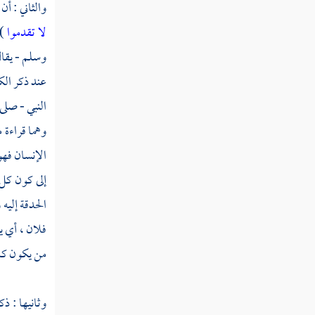
سورة المنافقون
والثاني : أن
لا تقدموا
)
سورة التغابن
وسلم - يقال
سورة الطلاق
عند ذكر الك
سورة التحريم
النبي - صلى 
وهما قراءة م
سورة الملك
الإنسان فهو 
سورة القلم
إلى كون كل 
سورة الحاقة
الحدقة إليه
سورة المعارج
فلان ، أي ي
من يكون كمت
سورة نوح
سورة الجن
وثانيها : ذ