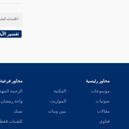
سورة المطففين
الخدمات العلم
سورة الانشقاق
سورة البروج
تفسير الآية
سورة الطارق
سورة الأعلى
سورة الغاشية
محاور رئيسية
محاور فرعية
سورة الفجر
موسوعات
المكتبة
الرحمة المهد
سورة البلد
صوتيات
المواريث
واحة رمضان
سورة الشمس
مقالات
بنين وبنات
نسك
فتاوى
للشباب فقط
سورة الليل