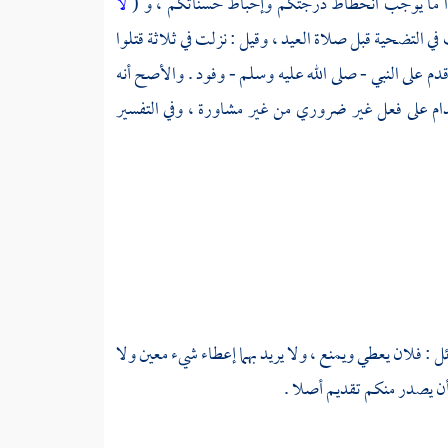
فعلوا ما يوجب انحطاط درجتكم وإحباط حسناتكم ، و (
لا
في التضحية قبل صلاة العيد ، وقيل : نزلت في ثلاثة قتلوا
دم على النبي - صلى الله عليه وسلم - وفود . والأصح أنه
دام على فعل غير ضروري من غير مشاورة ، وفي التفسير
2 ] وقول القائل : فلان يعطي ويمنع ، ولا يريد بهما إعطاء شيء معين ولا
ي أن يصدر منكم تقديم أصلا .