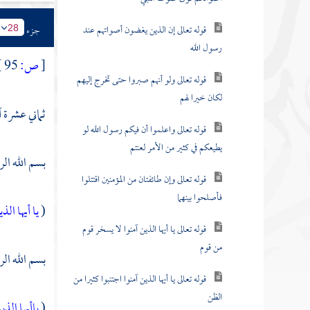
قوله تعالى إن الذين يغضون أصواتهم عند
جزء
28
رسول الله
[
ص:
95 ]
قوله تعالى ولو أنهم صبروا حتى تخرج إليهم
لكان خيرا لهم
ثماني عشرة آ
قوله تعالى واعلموا أن فيكم رسول الله لو
يطيعكم في كثير من الأمر لعنتم
بسم الله ال
قوله تعالى وإن طائفتان من المؤمنين اقتتلوا
فأصلحوا بينهما
(
يا أيها ال
قوله تعالى يا أيها الذين آمنوا لا يسخر قوم
من قوم
بسم الله ال
قوله تعالى يا أيها الذين آمنوا اجتنبوا كثيرا من
الظن
(
ياأيها الذ