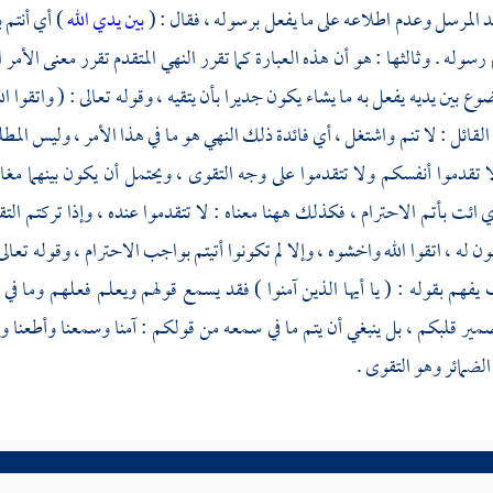
د المرسل وعدم اطلاعه على ما يفعل برسوله ، فقال : (
بين يدي الله
) أي أنتم 
سوله . وثالثها : هو أن هذه العبارة كما تقرر النهي المتقدم تقرر معنى الأمر 
ضوع بين يديه يفعل به ما يشاء يكون جديرا بأن يتقيه ، وقوله تعالى : ( واتقوا
 القائل : لا تنم واشتغل ، أي فائدة ذلك النهي هو ما في هذا الأمر ، وليس ال
تقدموا أنفسكم ولا تتقدموا على وجه التقوى ، ويحتمل أن يكون بينهما مغاي
 ائت بأتم الاحترام ، فكذلك ههنا معناه : لا تتقدموا عنده ، وإذا تركتم التق
 له ، اتقوا الله واخشوه ، وإلا لم تكونوا أتيتم بواجب الاحترام ، وقوله تعالى :
يفهم بقوله : ( يا أيها الذين آمنوا ) فقد يسمع قولهم ويعلم فعلهم وما في 
ر قلبكم ، بل ينبغي أن يتم ما في سمعه من قولكم : آمنا وسمعنا وأطعنا وم
لضمائر وهو التقوى .