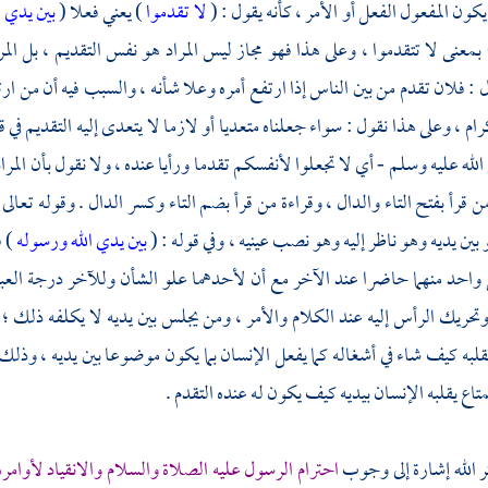
 يكون المفعول الفعل أو الأمر ، كأنه يقول : (
لا تقدموا
) يعني فعلا (
بين يدي 
 بمعنى لا تتقدموا ، وعلى هذا فهو مجاز ليس المراد هو نفس التقديم ، بل المر
 : فلان تقدم من بين الناس إذا ارتفع أمره وعلا شأنه ، والسبب فيه أن من ارت
رام ، وعلى هذا نقول : سواء جعلناه متعديا أو لازما لا يتعدى إليه التقديم في 
الله عليه وسلم - أي لا تجعلوا لأنفسكم تقدما ورأيا عنده ، ولا نقول بأن المراد 
ن قرأ بفتح التاء والدال ، وقراءة من قرأ بضم التاء وكسر الدال . وقوله تعالى 
بين يديه وهو ناظر إليه وهو نصب عينيه ، وفي قوله : (
بين يدي الله ورسوله
) 
واحد منهما حاضرا عند الآخر مع أن لأحدهما علو الشأن وللآخر درجة العب
 وتحريك الرأس إليه عند الكلام والأمر ، ومن يجلس بين يديه لا يكلفه ذلك ؛ 
قلبه كيف شاء في أشغاله كما يفعل الإنسان بما يكون موضوعا بين يديه ، وذلك
اع يقلبه الإنسان بيديه كيف يكون له عنده التقدم .
كر الله إشارة إلى وجوب
احترام الرسول عليه الصلاة والسلام والانقياد لأوامر