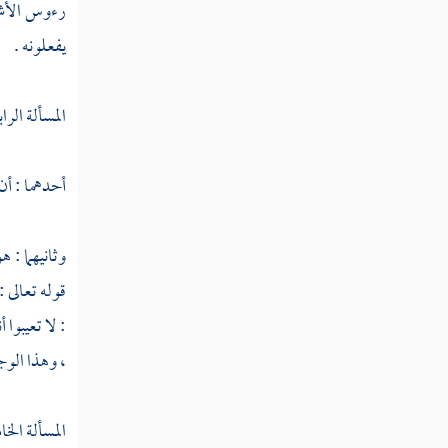
سورة المنافقون
رءوس الأشه
يفعلونه .
سورة التغابن
سورة الطلاق
المسألة الراب
سورة التحريم
أحدهما : أن
سورة الملك
سورة القلم
وثانيهما : ه
سورة الحاقة
قوله تعالى :
سورة المعارج
: لا تعيبوا
، وهذا الوج
سورة نوح
سورة الجن
المسألة الخ