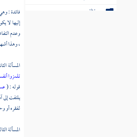
سورة القمر
فائدة : وهي 
إليها لا يكو
سورة الرحمن
وعدم التفاته
سورة الواقعة
، وهذا أشهر
سورة الحديد
المسألة الثا
سورة المجادلة
تلمزوا أنف
سورة الحشر
قوله : (
عسى
سورة الممتحنة
يلتفت إلى
آ
لفقره أو وح
سورة الصف
سورة الجمعة
المسألة الثال