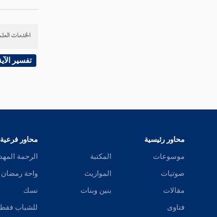
سورة الضحى
الخدمات العلم
سورة الشرح
سورة التين
تفسير الآية
سورة العلق
سورة القدر
سورة البينة
محاور رئيسية
محاور فرعية
سورة الزلزلة
موسوعات
المكتبة
الرحمة المهد
سورة العاديات
صوتيات
المواريث
واحة رمضان
مقالات
بنين وبنات
نسك
سورة القارعة
فتاوى
للشباب فقط