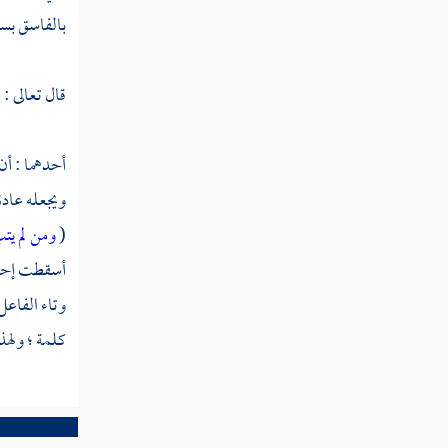
بالفاسق بسب
سورة المطففين
سورة الانشقاق
قال تعالى : 
سورة البروج
سورة الطارق
أحدهما : أن
ويجعله عادة 
سورة الأعلى
(
ومن لم يت
سورة الغاشية
أسقطت إحدى 
سورة الفجر
وتاء الفاعل
كلمة ؛ ولهذ
سورة البلد
سورة الشمس
سورة الليل