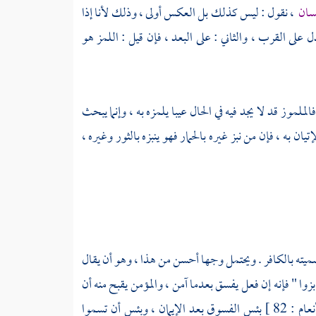
نسان
، نقول : ليس كذلك بل العكس أولى ، وذلك لأنا إذا
 على القرب ، والثاني : على البعد ، فإن قيل : اللمز هو
فالملموز قد لا يجد فيه في الحال عيبا يلمزه به ، وإنما يبحث
ن به ، فإن من نبز غيره بالحمار فهو ينبزه بالثور وغيره ،
تسميته بالكافر . ويحتمل وجها أحسن من هذا ، وهو أن يقال
نابزوا " فإنه إن فعل يفسق بعدما آمن ، والمؤمن يقبح منه أن
) [ الأنعام : 82 ] بئس الفسوق بعد الإيمان ، وبئس أن تسموا