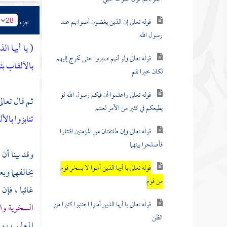
قوله تعالى إن الذين يغضون أصواتهم عند
جزء
28
رسول الله
(
يا أيها ا
قوله تعالى ولو أنهم صبروا حتى تخرج إليهم
بالألقاب بئ
لكان خيرا لهم
قوله تعالى واعلموا أن فيكم رسول الله لو
ثم قال تعالى
يطيعكم في كثير من الأمر لعنتم
تنابزوا بال
قوله تعالى وإن طائفتان من المؤمنين اقتتلوا
فأصلحوا بينهما
وقد بينا أن
قوله تعالى يا أيها الذين آمنوا لا يسخر قوم
يخالفهما ويع
من قوم
غائبا ، فإن
قوله تعالى يا أيها الذين آمنوا اجتنبوا كثيرا من
السخرية وال
الظن
المعايب ، و