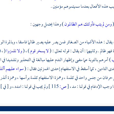
ب هذه الأفعال بعدما سميتموهم مؤمنين .
(
ومن لم يتب فأولئك هم الظالمون
) وهذا يحتمل وجهين :
 يقال : هذه الأشياء من الصغائر فمن يصر عليه يصير ظالما فاسقا ، وبالمرة ا
فهو ظالم . وثانيهما : أن يقال : قوله تعالى : (
لا يسخر قوم
) ، (
ولا تلمزوا
 ، (
ب
) أمرهم بالتوبة عما مضى وإظهار الندم عليها مبالغة في التحذير وتشديدا في ا
التاءين ، كما أسقط في الاستفهام إحدى الهمزتين فقال : (
سواء عليهم أأن
 حرفان من جنس واحد في كلمة ، وهمزة الاستفهام كلمة برأسها ، وهمزة أنذرت
ا وجب الإدغام في قولنا : مد ،
[
ص:
115 ]
ولم يجب في قولنا : امدد ، و [ في ] ق