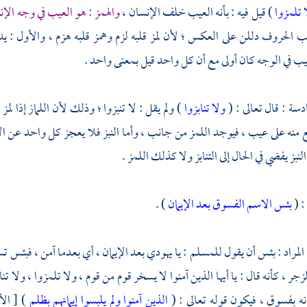
 تلمزوا
) قيل فيه : بأنه العيب خلف الإنسان ،
والهمز : هو العيب في وجه الإ
لب الحروف دللن على العكس ؛ لأن لمز قلبه لزم وهمز قلبه هزم ، والأول : يدل
ب في الوجه كان أولى مع أن كل واحد قيل بمعنى واحد .
دسة : قال تعالى : (
ولا تنابزوا
) ولم يقل : لا تنبزوا ؛ وذلك لأن اللماز إذا لمز 
 منه على عيب ، فيوجد اللمز من جانب ، وأما النبز فلا يعجز كل واحد عن الإتيا
لنبز يفضي في الحال إلى التنابز ولا كذلك اللمز .
: (
بئس الاسم الفسوق بعد الإيمان
) .
ن المراد : بئس أن يقول للمسلم : يا يهودي بعد الإيمان ، أي بعدما آمن ، فبئس 
لزجر ، كأنه قال : يا أيها الذين آمنوا لا يسخر قوم من قوم ، ولا تلمزوا ، ولا ت
مانه بفسوق ، فيكون قوله تعالى : (
الذين آمنوا ولم يلبسوا إيمانهم بظلم