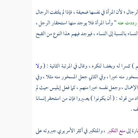
رجال ؛ لأن المرأة في نفسها ضعيفة ، فإذا لم يلتفت الرجال
ا رددت عنه
" وأما المرأة فلا يوجد منها استحقار الرجل ،
لنساء بالنسبة إلى النساء ، فيوجد فيهم هذا النوع من القبح
م
) كسرا له وبغضا لنكره ، وقال في المرتبة الثانية : (
ولا
خور منه خيرا ، وفي الثاني جعل المسخور منه مثلا ، وفي
إهمال ، وجعل نفسه خيرا منهم ، كما فعل إبليس حيث لم
 المراد من قوله : ( أن يكونوا ) يصيروا فإن من استحقر إنسانا
ف .
رة إلى
منع التكبر
، والمتكبر في أكثر الأمر يري جبروته على