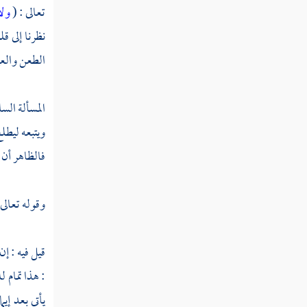
سورة المزمل
تعالى : (
ولا
نظرنا إلى ق
سورة المدثر
الطعن والعي
سورة القيامة
سورة الإنسان
المسألة السا
ويتبعه ليطلع
سورة المرسلات
فالظاهر أن ا
سورة النبأ
سورة النازعات
وقوله تعالى 
سورة عبس
قيل فيه : إ
سورة التكوير
: هذا تمام ل
سورة الانفطار
يأتي بعد إي