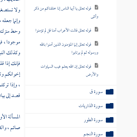
قوله تعالى يا أيها الناس إنا خلقناكم من ذكر
ولا تستصغرو
وأنثى
وإنما جعله 
وحط منزلته 
قوله تعالى قالت الأعراب آمنا قل لم تؤمنوا
موجودا ، فإ
قوله تعالى إنما المؤمنون الذين آمنوا بالله
وكذلك النبز
ورسوله ثم لم يرتابوا
فإنك إذا قل
قوله تعالى إن الله يعلم غيب السماوات
إخوانكم وتس
والأرض
، وإذا تركت
سورة ق
قصد إلى بيان
سورة الذاريات
المسألة الأو
سورة الطور
صائم ، والقا
سورة النجم