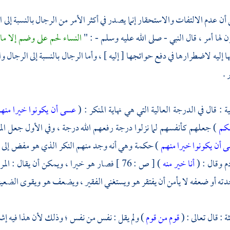
أن عدم الالتفات والاستحقار إنما يصدر في أكثر الأمر من الرجال بالنسبة إلى ال
ن لها أمر ، قال النبي - صلى الله عليه وسلم - : "
النساء لحم على وضم إلا م
ا إليه لاضطرارها في دفع حوائجها [ إليه ] ، وأما الرجال بالنسبة إلى الرجال وا
 .
نية : قال في الدرجة العالية التي هي نهاية المنكر : (
عسى أن يكونوا خيرا منه
سكم
) جعلهم كأنفسهم لما نزلوا درجة رفعهم الله درجة ، وفي الأول جعل المس
 أن يكونوا خيرا منهم
) حكمة وهي أنه وجد منهم النكر الذي هو مفض إلى ال
دم
وقال : (
أنا خير منه
) [ ص : 76 ] فصار هو خيرا ، ويمكن أن يقال :
دته أو ضعفه لا يأمن أن يفتقر هو ويستغني الفقير ، ويضعف هو ويقوى الضعي
ثة : قال تعالى : (
قوم من قوم
) ولم يقل : نفس من نفس ؛ وذلك لأن هذا فيه إشا