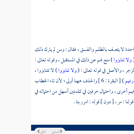
لواحدة لا يتصف بالظلم والفسق ، فقال : ومن لم يترك ذلك
(
ولا تنابزوا
) منع لهم عن ذلك في المستقبل ، وقوله تعالى :
لزجر ، والأصل في قوله تعالى : (
ولا تنابزوا
) لا تتنابزوا ،
ذرتهم
) [ البقرة : 6 ] والحذف ههنا أولى ؛ لأن تاء الخطاب
هم أخرى ، واحتمال حرفين في كلمتين أسهل من احتماله في
ولنا : مر ، [ دون ] قوله : امرر بنا .
السابق
التالي