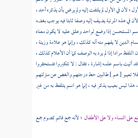
ل ؛ لأن في الأول لم يلتفت إليه ولم يرض بأن يذكره أحد ،
 لأن في هذه المرتبة يضيف إليه وصفا ثابتا فيه يوجب بغضه
لاسم المستحسن إذا وضع لواحد وعلق عليه لا يكون معناه
الدين لا يفهم منه أنه كذلك ، وإنما هو علامة وزينة ،
 اللفظ مرادا إذا لم يرد به الوصف كما أن الأعلام كذلك ،
قد أتيت باسم علمه إشارة ، فقال : لا تتكبروا فتستحقروا
 فلا تعيبو [ هم ] طالبين حط درجتهم والغض عن منزلتهم
، هذا ليس بعيب يذكر فيه ، إنما هو اسم يتلفظ به من غير
ع على النساء ولا على الأطفال
؛ لأنه جمع قائم كصوم جمع