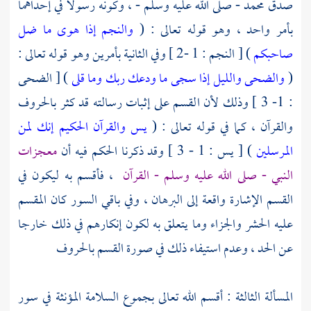
صدق
محمد
- صلى الله عليه وسلم - ، وكونه رسولا في إحداهما
بأمر واحد ، وهو قوله تعالى : (
والنجم إذا هوى
ما ضل
صاحبكم
) [ النجم : 1 -2 ] وفي الثانية بأمرين وهو قوله تعالى :
(
والضحى
والليل إذا سجى
ما ودعك ربك وما قلى
) [ الضحى
: 1- 3 ] وذلك لأن القسم على إثبات رسالته قد كثر بالحروف
والقرآن ، كما في قوله تعالى : (
يس
والقرآن الحكيم
إنك لمن
المرسلين
) [ يس : 1 - 3 ] وقد ذكرنا الحكم فيه أن
معجزات
النبي - صلى الله عليه وسلم - القرآن
، فأقسم به ليكون في
القسم الإشارة واقعة إلى البرهان ، وفي باقي السور كان المقسم
عليه الحشر والجزاء وما يتعلق به لكون إنكارهم في ذلك خارجا
عن الحد ، وعدم استيفاء ذلك في صورة القسم بالحروف
المسألة الثالثة : أقسم الله تعالى بجموع السلامة المؤنثة في سور