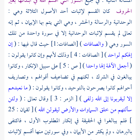
المسألة الثانية : في جميع
السور التي أقسم الله في ابتدائها بغير
الحروف
كان القسم لإثبات أحد الأصول الثلاثة وهي :
الوحدانية والرسالة والحشر ، وهي التي يتم بها الإيمان ، ثم إنه
تعالى لم يقسم لإثبات الوحدانية إلا في سورة واحدة من تلك
السور وهي (
والصافات
) [الصافات:1] حيث قال فيها : (
إن
إلهكم لواحد
) [ الصافات : 4 ] وذلك لأنهم وإن كانوا يقولون :
(
أجعل الآلهة إلها واحدا
) [ ص : 5 ] على سبيل الإنكار ، وكانوا
يبالغون في الشرك ، لكنهم في تضاعيف أقوالهم ، وتصاريف
أحوالهم كانوا يصرحون بالتوحيد ، وكانوا يقولون : (
ما نعبدهم
إلا ليقربونا إلى الله زلفى
) [ الزمر : 3 ] وقال تعالى : (
ولئن
سألتهم من خلق السماوات والأرض ليقولن الله
) [ لقمان : 25
] فلم يبالغوا في الحقيقة في إنكار المطلوب الأول ، فاكتفى
بالبرهان ، ولم يكثر من الأيمان ، وفي سورتين منها أقسم لإثبات