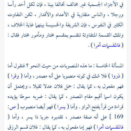
في الأجزاء الجسمية غير مخالف تخالفا بينا ، فإن لكل أحد رأسا
ورجلا ، والناس متقاربة في الأعداد والأقدار ، لكن التفاوت
الكثير في النفوس ، فإن الشريفة والخسيسة بينهما غاية الخلاف ،
وتلك القسمة المتفاوتة تنقسم بمقسم مختار ومأمور مختار فقال :
(
فالمقسمات أمرا
) .
المسألة الخامسة : ما هذه المنصوبات من حيث النحو ؟ فنقول أما
(
ذروا
) فلا شك في كونه منصوبا على أنه مصدر ، وأما (
وقرا
)
فهو مفعول به ، كما يقال : حمل فلان عدلا ثقيلا ، ويحتمل أن
يكون اسما أقيم مقام المصدر ، كما يقال : ضربه سوطا يؤيده
قراءة من قرأ بفتح الواو . وأما (
يسرا
) فهو أيضا منصوب
[
ص:
169 ]
على أنه صفة مصدر ، تقديره جريا ذا يسر ، وأما (
فالمقسمات أمرا
) فهو إما مفعول به ، كما يقال : فلان قسم الرزق