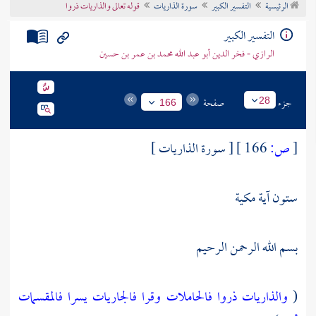
الرئيسية
التفسير الكبير
سورة الذاريات
قوله تعالى والذاريات ذروا
تراجم الأعلام
التفسير الكبير
الرازي - فخر الدين أبو عبد الله محمد بن عمر بن حسين
جزء
صفحة
28
166
[
ص:
166 ]
[ سورة الذاريات ]
ستون آية مكية
بسم الله الرحمن الرحيم
(
والذاريات ذروا
فالحاملات وقرا
فالجاريات يسرا
فالمقسمات