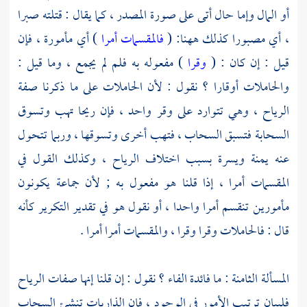
أو المال وإما حال أتى على صورة المصدر ، كما يقال : قتلته صبرا
، أي مصبورا كذلك ههنا: (
فالمقسمات أمرا
) أي مأمورة ، فإن
قيل : إن كان : (
وقرا
) مفعوله به فلم لم يجمع ، وما قيل :
والحاملات أوقارا ؟ نقول : لأن الحاملات على ما ذكرنا صفة
الرياح ، وهي تتوارد على وقر واحد ، فإن ريحا تهب وتسوق
السحابة فتسبق السحاب ، فتهب أخرى وتسوقها ، وربما تتحول
عنه يمنة ويسرة بسبب اختلاف الرياح ، وكذلك القول في
المقسمات أمرا ، إذا قلنا هو مفعول به ; لأن جماعة يكونون
مأمورين تنقسم أمرا واحدا ، أو نقول هو في تقدير التكرير كأنه
قال : فالحاملات وقرا وقرا ، والمقسمات أمرا أمرا .
المسألة الثامنة : ما فائدة الفاء ؟ نقول : إن قلنا إنها صفات الرياح
فلبيان ترتيب الأمور في الوجود ، فإن الذاريات تنشئ السحاب