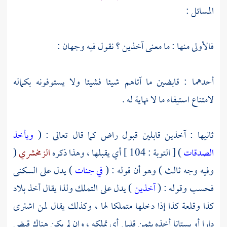
المسائل :
فالأولى منها : ما معنى آخذين ؟ نقول فيه وجهان :
أحدهما : قابضين ما آتاهم شيئا فشيئا ولا يستوفونه بكماله
لامتناع استيفاء ما لا نهاية له .
ثانيها : آخذين قابلين قبول راض كما قال تعالى : (
ويأخذ
الصدقات
) [ التوبة : 104 ] أي يقبلها ، وهذا ذكره
الزمخشري
(
وفيه وجه ثالث ) وهو أن قوله : (
في جنات
) يدل على السكنى
فحسب وقوله : (
آخذين
) يدل على التملك ولذا يقال أخذ بلاد
كذا وقلعة كذا إذا دخلها متملكا لها ، وكذلك يقال لمن اشترى
دارا أو بستانا أخذه بثمن قليل أي تملكه ، وإن لم يكن هناك قبض