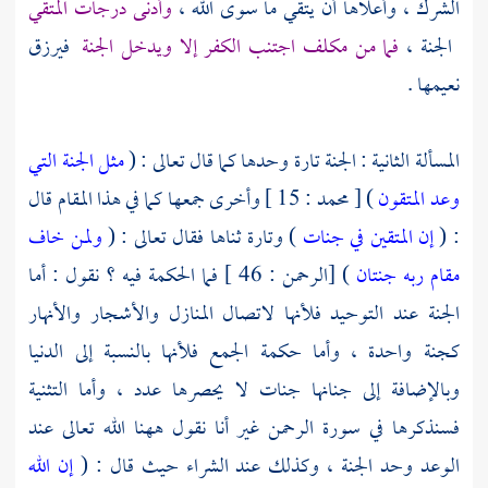
الشرك ، وأعلاها أن يتقي ما سوى الله ،
وأدنى درجات المتقي
الجنة ،
فما من مكلف اجتنب الكفر إلا ويدخل الجنة
فيرزق
نعيمها .
المسألة الثانية : الجنة تارة وحدها كما قال تعالى : (
مثل الجنة التي
وعد المتقون
) [ محمد : 15 ] وأخرى جمعها كما في هذا المقام قال
: (
إن المتقين في جنات
) وتارة ثناها فقال تعالى : (
ولمن خاف
مقام ربه جنتان
) [الرحمن : 46 ] فما الحكمة فيه ؟ نقول : أما
الجنة عند التوحيد فلأنها لاتصال المنازل والأشجار والأنهار
كجنة واحدة ، وأما حكمة الجمع فلأنها بالنسبة إلى الدنيا
وبالإضافة إلى جنانها جنات لا يحصرها عدد ، وأما التثنية
فسنذكرها في سورة الرحمن غير أنا نقول ههنا الله تعالى عند
الوعد وحد الجنة ، وكذلك عند الشراء حيث قال : (
إن الله