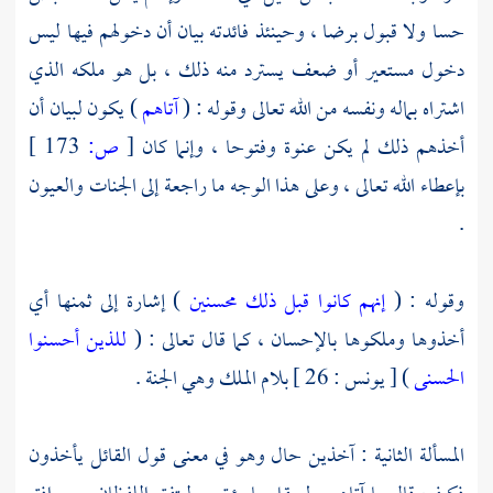
حسا ولا قبول برضا ، وحينئذ فائدته بيان أن دخولهم فيها ليس
دخول مستعير أو ضعف يسترد منه ذلك ، بل هو ملكه الذي
اشتراه بماله ونفسه من الله تعالى وقوله : (
آتاهم
) يكون لبيان أن
أخذهم ذلك لم يكن عنوة وفتوحا ، وإنما كان
[
ص:
173 ]
بإعطاء الله تعالى ، وعلى هذا الوجه ما راجعة إلى الجنات والعيون
.
وقوله : (
إنهم كانوا قبل ذلك محسنين
) إشارة إلى ثمنها أي
أخذوها وملكوها بالإحسان ، كما قال تعالى : (
للذين أحسنوا
الحسنى
) [ يونس : 26 ] بلام الملك وهي الجنة .
المسألة الثانية : آخذين حال وهو في معنى قول القائل يأخذون