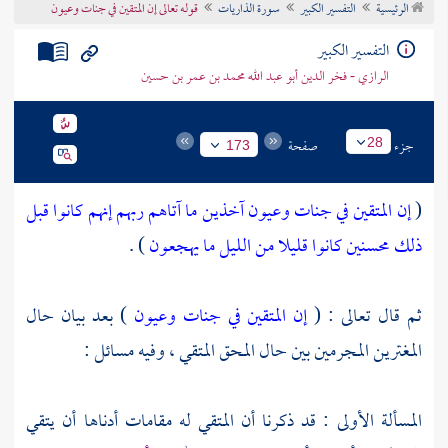
الرئيسية
التفسير الكبير
سورة الذاريات
قوله تعالى إن المتقين في جنات وعيون
تراجم الأعلام
التفسير الكبير
الرازي - فخر الدين أبو عبد الله محمد بن عمر بن حسين
جزء
صفحة
28
173
(
إن المتقين في جنات وعيون
آخذين ما آتاهم ربهم إنهم كانوا قبل
ذلك محسنين
كانوا قليلا من الليل ما يهجعون
) .
ثم قال تعالى : (
إن المتقين في جنات وعيون
) بعد بيان حال
المغترين المجرمين بين حال المحق المتقي ، وفيه مسائل :
المسألة الأولى : قد ذكرنا أن المتقي له مقامات أدناها أن يتقي