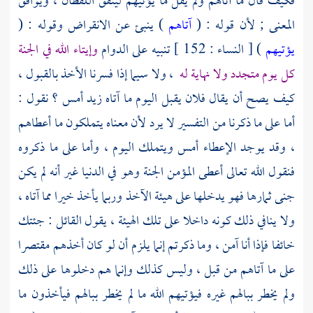
فكيف قال ما آتاهم ولم يقل ما يؤتيهم ليتفق اللفظان ، ويوافق
المعنى ; لأن قوله : (
آتاهم
) ينبئ عن الانقراض وقوله : (
يؤتيهم
) [ النساء : 152 ] تنبيه على الدوام
وإيتاء الله في الجنة
كل يوم متجدد ولا نهاية له
، ولا سيما إذا فسرنا الأخذ بالقبول ،
كيف يصح أن يقال فلان يقبل اليوم ما آتاه زيد أمس ؟ نقول :
أما على ما ذكرنا من التفسير لا يرد لأن معناه يتملكون ما أعطاهم
، وقد يوجد الإعطاء أمس ويتملك اليوم ، وأما على ما ذكروه
فنقول الله تعالى أعطى المؤمن الجنة وهو في الدنيا غير أنه لم يكن
جنى ثمارها فهو يدخلها على هيئة الآخذ وربما يأخذ خيرا مما آتاه ،
ولا ينافي ذلك كونه داخلا على تلك الهيئة ، يقول القائل : جئتك
خائفا فإذا أنا آمن ، وما ذكرتم إنما يلزم أن لو كان أخذهم مقتصرا
على ما آتاهم من قبل ، وليس كذلك وإنما هم دخلوها على ذلك
ولم يخطر ببالهم غيره فيؤتيهم الله ما لم يخطر ببالهم فيأخذون ما