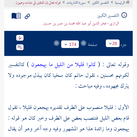
الرئيسية
التفسير الكبير
سورة الذاريات
قوله تعالى إن المتقين في جنات وعيون
تراجم الأعلام
التفسير الكبير
الرازي - فخر الدين أبو عبد الله محمد بن عمر بن حسين
جزء
صفحة
28
174
وقوله تعالى : (
كانوا قليلا من الليل ما يهجعون
) كالتفسير
لكونهم محسنين ، تقول حاتم كان سخيا كان يبذل موجوده ولا
يترك مجهوده ، وفيه مباحث :
الأول : قليلا منصوب على الظرف تقديره يهجعون قليلا ، تقول
قام بعض الليل فتنصب بعض على الظرف وخبر كان هو قوله :
يهجعون وما زائدة هذا هو المشهور وفيه وجه آخر وهو أن يقال