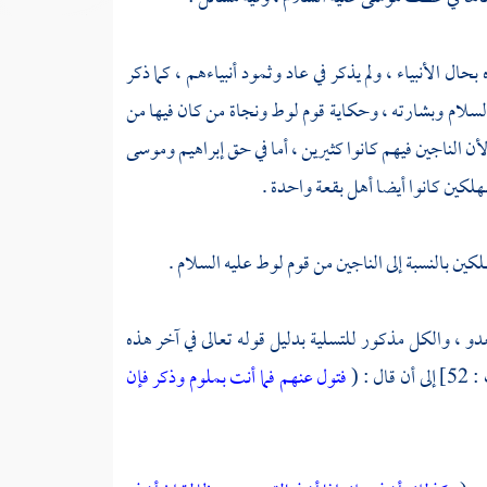
حال الأنبياء ، ولم يذكر في
عاد
وثمود
أنبياءهم ، كما ذكر
لسلام وبشارته ، وحكاية
قوم لوط
ونجاة من كان فيها من
أن الناجين فيهم كانوا كثيرين ، أما في حق
إبراهيم
وموسى
هلكين كانوا أيضا أهل بقعة واحدة .
كين بالنسبة إلى الناجين من
قوم لوط
عليه السلام .
عدو ، والكل مذكور للتسلية بدليل قوله تعالى في آخر هذه
ال : (
فتول عنهم فما أنت بملوم
وذكر فإن