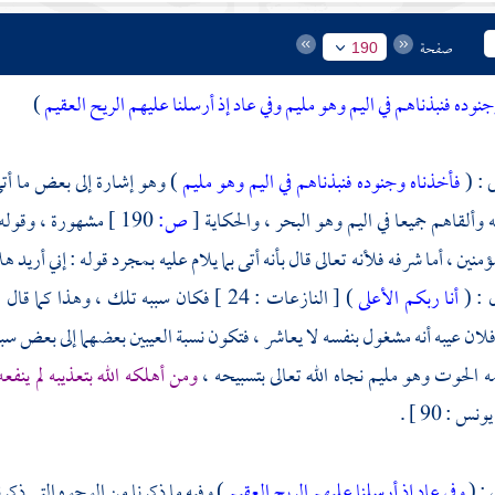
صفحة
190
نوده فنبذناهم في اليم وهو مليم
وفي عاد إذ أرسلنا عليهم الريح العقيم
)
ى : (
فأخذناه وجنوده فنبذناهم في اليم وهو مليم
) وهو إشارة إلى بعض ما أتى 
 وألقاهم جميعا في اليم وهو البحر ، والحكاية
[
ص:
190 ]
مشهورة ، وقوله 
نين ، أما شرفه فلأنه تعالى قال بأنه أتى بما يلام عليه بمجرد قوله : إني أريد ه
 : (
أنا ربكم الأعلى
) [ النازعات : 24 ] فكان سببه تلك ، وهذا
فلان عيبه أنه مشغول بنفسه لا يعاشر ، فتكون نسبة العيبين بعضهما إلى بعض سبب
ه الحوت وهو مليم نجاه الله تعالى بتسبيحه ،
ومن أهلكه الله بتعذيبه لم ينفعه 
ونس : 90 ] .
 : (
وفي عاد إذ أرسلنا عليهم الريح العقيم
) وفيه ما ذكرنا من الوجوه التي ذك