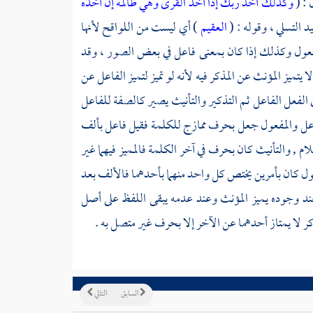
وكذلك أخذ ربك إذا أخذ القرى وهي ظالمة إن أخذه
العقيم
) أي ليست من اللواقح لأنها
مفعول وكذلك إذا كان بمعنى فاعل في بعض الصور ، وقد
 يتميز المؤنث عن المذكر فيه لأنه لو تميز لتميز الفاعل عن
الفعل الفاعل ثم التذكير والتأنيث يصير كالصفة للفاعل
لفاعل والمفعول جعل بحرف ممازج للكلمة فقيل فاعل بألف
م , والتأنيث كان بحرف في آخر الكلمة فالمميز فيهما غير
مفعول كان بأمرين يختص كل واحد منهما بأحدهما فالألف بعد
 عند وجوده يميز المؤنث وعند عدمه يبقى اللفظ على أصل
كر لا يمتاز أحدهما عن الآخر إلا بحرف غير متصل به .
السابق
التالي