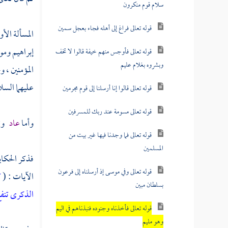
سلام قوم منكرون
قوله تعالى فراغ إلى أهله فجاء بعجل سمين
المسألة الأ
إبراهيم
ومو
قوله تعالى فأوجس منهم خيفة قالوا لا تخف
وبشروه بغلام عليم
المؤمنين ، 
عليهما السلا
قوله تعالى قالوا إنا أرسلنا إلى قوم مجرمين
قوله تعالى مسومة عند ربك للمسرفين
وأما
عاد
وث
قوله تعالى فما وجدنا فيها غير بيت من
المسلمين
فذكر الحكاي
قوله تعالى وفي موسى إذ أرسلناه إلى فرعون
الآيات : (
ك
بسلطان مبين
الذكرى تنفع
قوله تعالى فأخذناه وجنوده فنبذناهم في اليم
وهو مليم