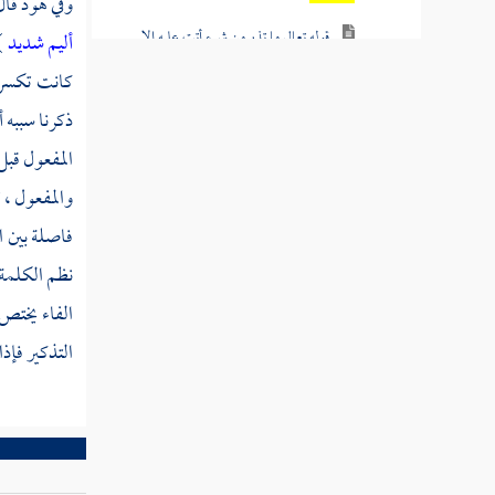
وفي هود قال
قوله تعالى ما تذر من شيء أتت عليه إلا
أليم شديد
) [ هو
جعلته كالرميم
كانت تكسر 
قوله تعالى فعتوا عن أمر ربهم فأخذتهم
ذكرنا سببه أ
الصاعقة وهم ينظرون
المفعول قبل 
والمفعول ، 
قوله تعالى وقوم نوح من قبل إنهم كانوا قوما
فاسقين
فاصلة بين ا
نظم الكلمة 
قوله تعالى والأرض فرشناها فنعم الماهدون
الفاء يختص 
قوله تعالى ففروا إلى الله إني لكم منه نذير
التذكير فإذ
مبين
قوله تعالى أتواصوا به بل هم قوم طاغون
قوله تعالى وذكر فإن الذكرى تنفع المؤمنين