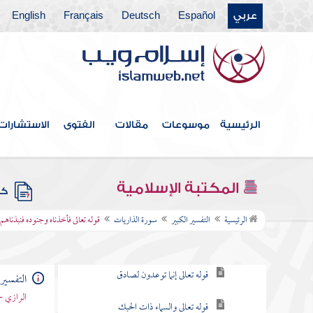
عربي
Español
Deutsch
Français
English
سورة الجاثية
سورة الأحقاف
سورة محمد
سورة الفتح
الرئيسية
موسوعات
مقالات
الفتوى
الاستشارات
سورة الحجرات
سورة ق
المكتبة الإسلامية
كتب
سورة الذاريات
الرئيسية
التفسير الكبير
سورة الذاريات
قوله تعالى فأخذناه وجنوده فنبذناهم 
قوله تعالى والذاريات ذروا
قوله تعالى إنما توعدون لصادق
التفسير 
الرازي -
قوله تعالى والسماء ذات الحبك