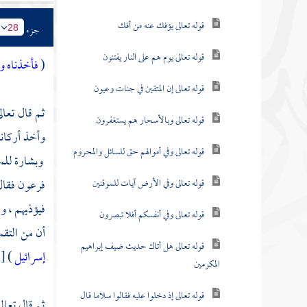
قوله تعالى يؤفك عنه من أفك
جزء
28
قوله تعالى يوم هم على النار يفتنون
(
فأخذناه وج
قوله تعالى إن المتقين في جنات وعيون
ثم قال تعال
قوله تعالى وبالأسحار هم يستغفرون
وأخذ أركانه
قوله تعالى وفي أموالهم حق للسائل والمحروم
وبشارة للمؤم
فرعون فقال
قوله تعالى وفي الأرض آيات للموقنين
فيؤذيهم ، و
قوله تعالى وفي أنفسكم أفلا تبصرون
أن من التقم
قوله تعالى هل أتاك حديث ضيف إبراهيم
إسرائيل
) [ ي
المكرمين
قوله تعالى إذ دخلوا عليه فقالوا سلاما قال
ثم قال تعالى