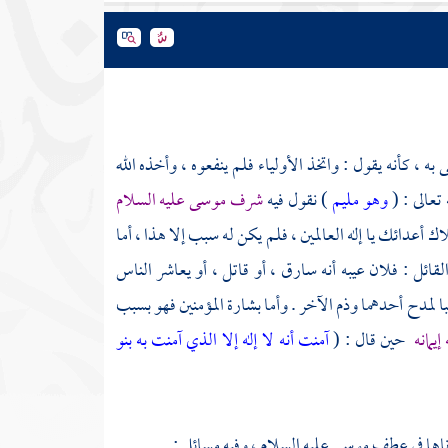
به ، كأنه يقول : واتخذ الأولياء فلم ينفعوه ، وأخذه الله
تعالى : (
وهو مليم
) نقول فيه
شرف
موسى
عليه السلام
لاك أعدائك يا إله العالمين ، فلم يكن له سبب إلا هذا ، أما
 كما قال القائل : فلان عيبه أنه سارق ، أو قاتل ، أو يعاشر الناس
ا لمدح أحدهما وذم الآخر . وأما بشارة المؤمنين فهو بسبب
إيمانه
حين قال : (
آمنت أنه لا إله إلا الذي آمنت به بنو
رناها في عطف
موسى
عليه السلام ، وفيه مسائل :