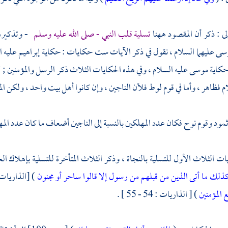
ولى : ذكر أن المقصود ههنا
تسلية قلب النبي - صلى الله عليه وسلم
- وتذكيره ب
سى
عليهما السلام ، نقول في ذكر الآيات ست حكايات : حكاية
إبراهيم
عليه ا
وحكاية
موسى
عليه السلام ، وفي هذه الحكايات الثلاث ذكر الرسل والمؤمنين ; ل
م فظاهر ، وأما في
قوم لوط
فلأن الناجين ، وإن كانوا أهل بيت واحد ، ولكن الم
مود
وقوم نوح
فكان عدد المهلكين بالنسبة إلى الناجين أضعاف ما كان عدد المهل
ات الثلاث الأول للتسلية بالنجاة ، وذكر الثلاث المتأخرة للتسلية بإهلاك ال
ذلك ما أتى الذين من قبلهم من رسول إلا قالوا ساحر أو مجنون
) [الذاريات : 52] إلى أن ق
 المؤمنين
) [ الذاريات : 54 - 55 ] .