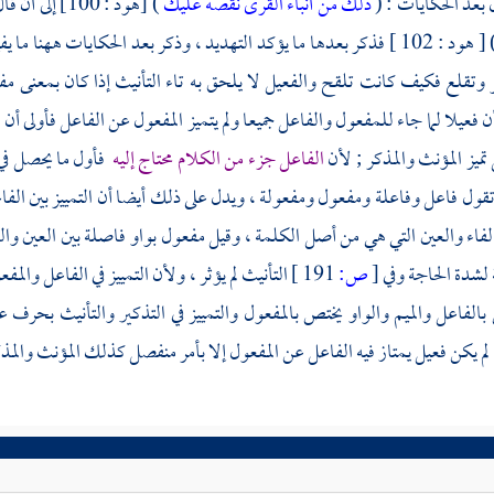
 بعد الحكايات : (
ذلك من أنباء القرى نقصه عليك
) [هود : 100] إلى أن قال : (
د : 102 ] فذكر بعدها ما يؤكد التهديد ، وذكر بعد الحكايات ههنا ما يفيد التسلي ، وقوله : (
وتقلع فكيف كانت تلقح والفعيل لا يلحق به تاء التأنيث إذا كان بمعنى 
ن فعيلا لما جاء للمفعول والفاعل جميعا ولم يتميز المفعول عن الفاعل فأولى أن لا
تميز المؤنث والمذكر ; لأن
الفاعل جزء من الكلام محتاج إليه
فأول ما يحصل في 
تقول فاعل وفاعلة ومفعول ومفعولة ، ويدل على ذلك أيضا أن التمييز بين ا
لفاء والعين التي هي من أصل الكلمة ، وقيل مفعول بواو فاصلة بين العين واللا
لشدة الحاجة وفي
[
ص:
191 ]
التأنيث لم يؤثر ، ولأن التمييز في الفاعل وال
بالفاعل والميم والواو يختص بالمفعول والتمييز في التذكير والتأنيث بحرف
ا لم يكن فعيل يمتاز فيه الفاعل عن المفعول إلا بأمر منفصل كذلك المؤنث والمذ