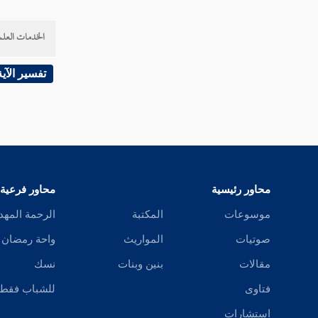
قوله تعالى ما أريد منهم من رزق وما أريد أن
يطعمون
الخدمات العلم
قوله تعالى إن الله هو الرزاق ذو القوة المتين
تفسير الآية
قوله تعالى فإن للذين ظلموا ذنوبا مثل ذنوب
أصحابهم فلا يستعجلون
سورة الطور
سورة النجم
محاور رئيسية
محاور فرعية
سورة القمر
موسوعات
المكتبة
الرحمة المهد
صوتيات
المواريث
واحة رمضان
سورة الرحمن
مقالات
بنين وبنات
نسك
سورة الواقعة
فتاوى
للشباب فقط
سورة الحديد
استشارات