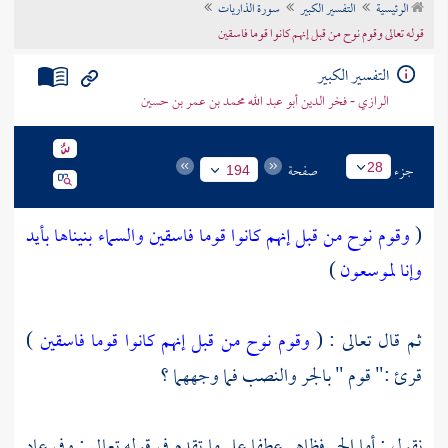
الرئيسية
التفسير الكبير
سورة الذاريات
تراجم الأعلام
قوله تعالى وقوم نوح من قبل إنهم كانوا قوما فاسقين
التفسير الكبير
الرازي - فخر الدين أبو عبد الله محمد بن عمر بن حسين
جزء
صفحة
28
194
(
وقوم نوح من قبل إنهم كانوا قوما فاسقين
والسماء بنيناها بأيد
وإنا لموسعون
)
ثم قال تعالى : (
وقوم نوح من قبل إنهم كانوا قوما فاسقين
)
قرئ :" قوم " بالجر والنصب فما وجههما ؟
نقول : أما الجر فظاهر عطفا على ما تقدم في قوله تعالى : وفي
عاد