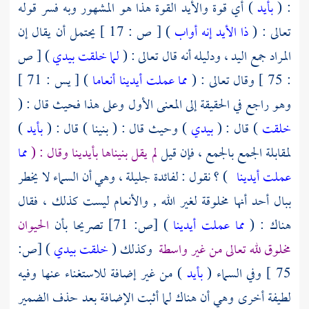
: (
بأيد
) أي قوة والأيد القوة هذا هو المشهور وبه فسر قوله
تعالى : (
ذا الأيد إنه أواب
) [ ص : 17 ] يحتمل أن يقال إن
المراد جمع اليد ، ودليله أنه قال تعالى : (
لما خلقت بيدي
) [ ص
: 75 ] وقال تعالى : (
مما عملت أيدينا أنعاما
) [ يس : 71 ]
وهو راجع في الحقيقة إلى المعنى الأول وعلى هذا فحيث قال : (
خلقت
) قال : (
بيدي
) وحيث قال : ( بنينا ) قال : (
بأيد
)
لمقابلة الجمع بالجمع ، فإن قيل
لم يقل بنيناها بأيدينا وقال : (
مما
عملت أيدينا
) ؟ نقول : لفائدة جليلة ، وهي أن السماء لا يخطر
ببال أحد أنها مخلوقة لغير الله , والأنعام ليست كذلك ، فقال
هناك : (
مما عملت أيدينا
) [ص: 71] تصريحا بأن
الحيوان
مخلوق لله تعالى من غير واسطة
وكذلك (
خلقت بيدي
) [ص:
75 ] وفي السماء (
بأيد
) من غير إضافة للاستغناء عنها وفيه
لطيفة أخرى وهي أن هناك لما أثبت الإضافة بعد حذف الضمير