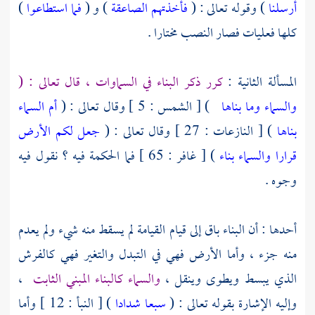
أرسلنا
) وقوله تعالى : (
فأخذتهم الصاعقة
) و (
فما استطاعوا
)
كلها فعليات فصار النصب مختارا .
المسألة الثانية :
كرر ذكر البناء في السماوات ، قال تعالى : (
والسماء وما بناها
) [ الشمس : 5 ] وقال تعالى : (
أم السماء
بناها
) [ النازعات : 27 ] وقال تعالى : (
جعل لكم الأرض
قرارا والسماء بناء
) [ غافر : 65 ] فما الحكمة فيه ؟ نقول فيه
وجوه .
أحدها : أن البناء باق إلى قيام القيامة لم يسقط منه شيء ولم يعدم
منه جزء ، وأما الأرض فهي في التبدل والتغير فهي كالفرش
الذي يبسط ويطوى وينقل ،
والسماء كالبناء المبني الثابت
،
وإليه الإشارة بقوله تعالى : (
سبعا شدادا
) [ النبأ : 12 ] وأما