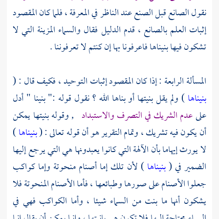
نقول الصانع قبل الصنع عند الناظر في المعرفة ، فلما كان المقصود
إثبات العلم بالصانع ، قدم الدليل فقال والسماء المزينة التي لا
تشكون فيها بنيناها فاعرفونا بها إن كنتم لا تعرفوننا .
المسألة الرابعة : إذا كان المقصود إثبات التوحيد ، فكيف قال : (
بنيناها
) ولم يقل بنيتها أو بناها الله ؟ نقول قوله :" بنينا " أدل
على
عدم الشريك في التصرف والاستبداد
, وقوله بنيتها يمكن
أن يكون فيه تشريك ، وتمام التقرير هو أن قوله تعالى : (
بنيناها
)
لا يورث إيهاما بأن الآلهة التي كانوا يعبدونها هي التي يرجع إليها
الضمير في (
بنيناها
) لأن تلك إما أصنام منحوتة وإما كواكب
جعلوا الأصنام على صورها وطبائعها ، فأما الأصنام المنحوتة فلا
يشكون أنها ما بنت من السماء شيئا ، وأما الكواكب فهي في
السماء محتاجة إليها فلا تكون هي بانيتها ، وإنما يمكن أن يقال إنما