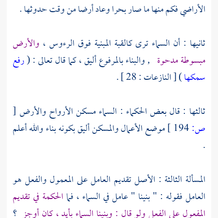
الأراضي فكم منها ما صار بحرا وعاد أرضا من وقت حدوثها .
ثانيها : أن السماء ترى كالقبة المبنية فوق الرءوس ،
والأرض
مبسوطة مدحوة
, والبناء بالمرفوع أليق ، كما قال تعالى : (
رفع
سمكها
) [ النازعات : 28 ] .
ثالثها : قال بعض الحكماء : السماء مسكن الأرواح والأرض
[
ص:
194 ]
موضع الأعمال والمسكن أليق بكونه بناء والله أعلم
.
المسألة الثالثة : الأصل تقديم العامل على المعمول والفعل هو
العامل فقوله : " بنينا " عامل في السماء ، فما
الحكمة في تقديم
المفعول على الفعل ولو قال : وبنينا السماء بأيد ، كان أوجز
؟