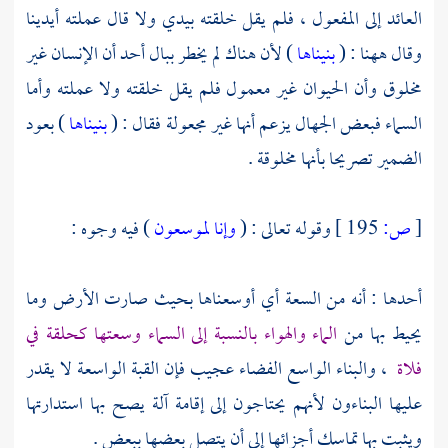
العائد إلى المفعول ، فلم يقل خلقته بيدي ولا قال عملته أيدينا
وقال ههنا : (
بنيناها
) لأن هناك لم يخطر ببال أحد أن الإنسان غير
مخلوق وأن الحيوان غير معمول فلم يقل خلقته ولا عملته وأما
السماء فبعض الجهال يزعم أنها غير مجعولة فقال : (
بنيناها
) بعود
الضمير تصريحا بأنها مخلوقة .
[
ص:
195 ]
وقوله تعالى : (
وإنا لموسعون
) فيه وجوه :
أحدها : أنه من السعة أي أوسعناها بحيث صارت الأرض وما
يحيط بها من
الماء والهواء بالنسبة إلى السماء وسعتها كحلقة في
فلاة
، والبناء الواسع الفضاء عجيب فإن القبة الواسعة لا يقدر
عليها البناءون لأنهم يحتاجون إلى إقامة آلة يصح بها استدارتها
ويثبت بها تماسك أجزائها إلى أن يتصل بعضها ببعض .