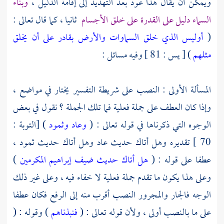
ويمكن أن يقال هذا عود بعد التهديد إلى إقامة الدليل ،
وبناء
السماء دليل على القدرة على خلق الأجسام
ثانيا ، كما قال تعالى :
(
أوليس الذي خلق السماوات والأرض بقادر على أن يخلق
مثلهم
) [ يس : 81 ] وفيه مسائل :
المسألة الأولى : النصب على شريطة التفسير يختار في مواضع ،
وإذا كان العطف على جملة فعلية فما تلك الجملة ؟ نقول في بعض
الوجوه التي ذكرناها في قوله تعالى : (
وعاد وثمود
) [التوبة :
70 ] تقديره وهل أتاك حديث
عاد
وهل أتاك حديث
ثمود
،
عطفا على قوله : (
هل أتاك حديث ضيف إبراهيم المكرمين
)
وعلى هذا يكون ما تقدم جملة فعلية لا خفاء فيه ، وعلى غير ذلك
الوجه فالجار والمجرور النصب أقرب منه إلى الرفع فكان عطفا
على ما بالنصب أولى ، ولأن قوله تعالى : (
فنبذناهم
) وقوله : (