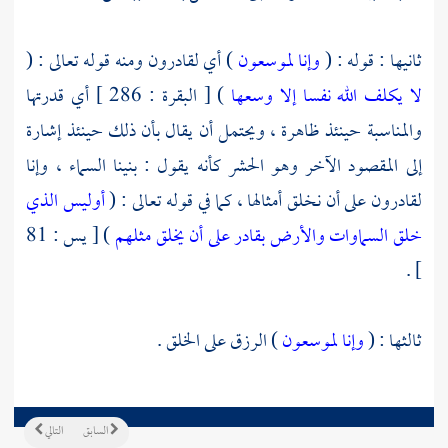
ثانيها : قوله : (
وإنا لموسعون
) أي لقادرون ومنه قوله تعالى : (
لا يكلف الله نفسا إلا وسعها
) [ البقرة : 286 ] أي قدرتها
والمناسبة حينئذ ظاهرة ، ويحتمل أن يقال بأن ذلك حينئذ إشارة
إلى المقصود الآخر وهو الحشر كأنه يقول : بنينا السماء ، وإنا
لقادرون على أن نخلق أمثالها ، كما في قوله تعالى : (
أوليس الذي
خلق السماوات والأرض بقادر على أن يخلق مثلهم
) [ يس : 81
] .
ثالثها : (
وإنا لموسعون
) الرزق على الخلق .
السابق
التالي