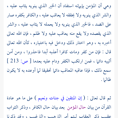
وهي أن المؤمن بإيمانه استفاد أن الخير الذي ينويه يثاب عليه ،
والشر الذي ينويه ولا يحققه لا يعاقب عليه ، والكافر بكفره صار
على الضد ، فالخير الذي ينويه ولا يعمله لا يثاب عليه ، والشر
الذي يقصده ولا يقع منه يعاقب عليه ولا ظلم ، فإن الله تعالى
أخبره به ، وهو اختار ذلك ودخل فيه باختياره ، كأن الله تعالى
قال : فإن من كفر ومات كافرا أعذبه أبدا فاحذروا ، ومن آمن
أثيبه دائما ، فمن ارتكب الكفر ودام عليه بعدما
[
ص:
213 ]
سمع ذلك ، فإذا عاقبه المعاقب دائما تحقيقا لما أوعده به لا يكون
ظالما .
ثم قال تعالى : (
إن المتقين في جنات ونعيم
) على ما هو عادة
القرآن من بيان
حال المؤمن
بعد بيان حال الكافر ، وذكر الثواب
عقيب ذكر العقاب ليتم أمر الترهيب والترغيب ، وقد ذكرنا