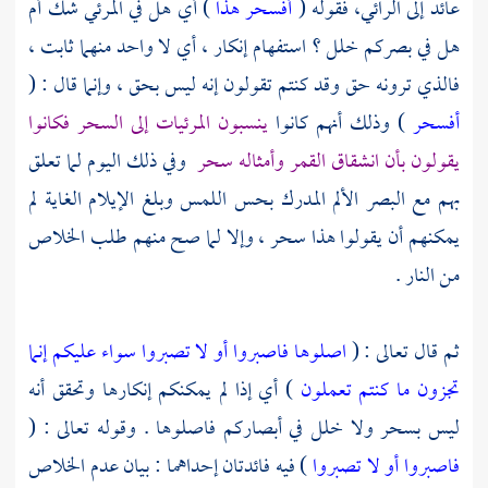
عائد إلى الرائي، فقوله (
أفسحر هذا
) أي هل في المرئي شك أم
هل في بصركم خلل ؟ استفهام إنكار ، أي لا واحد منهما ثابت ،
فالذي ترونه حق وقد كنتم تقولون إنه ليس بحق ، وإنما قال : (
أفسحر
) وذلك أنهم كانوا
ينسبون المرئيات إلى السحر فكانوا
يقولون بأن انشقاق القمر وأمثاله سحر
وفي ذلك اليوم لما تعلق
بهم مع البصر الألم المدرك بحس اللمس وبلغ الإيلام الغاية لم
يمكنهم أن يقولوا هذا سحر ، وإلا لما صح منهم طلب الخلاص
من النار .
ثم قال تعالى : (
اصلوها فاصبروا أو لا تصبروا سواء عليكم إنما
تجزون ما كنتم تعملون
) أي إذا لم يمكنكم إنكارها وتحقق أنه
ليس بسحر ولا خلل في أبصاركم فاصلوها . وقوله تعالى : (
فاصبروا أو لا تصبروا
) فيه فائدتان إحداهما : بيان عدم الخلاص