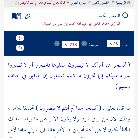
الرئيسية
التفسير الكبير
سورة الطور
قوله تعالى أفسحر هذا أم أنتم لا تبصرون
تراجم الأعلام
التفسير الكبير
الرازي - فخر الدين أبو عبد الله محمد بن عمر بن حسين
جزء
صفحة
28
213
(
أفسحر هذا أم أنتم لا تبصرون
اصلوها فاصبروا أو لا تصبروا
سواء عليكم إنما تجزون ما كنتم تعملون
إن المتقين في جنات
ونعيم
)
ثم قال تعالى : (
أفسحر هذا أم أنتم لا تبصرون
) تحقيقا للأمر ،
وذلك لأن من يرى شيئا ولا يكون الأمر على ما يراه ، فذلك
الخطأ يكون لأجل أحد أمرين إما لأمر عائد إلى المرئي وإما لأمر