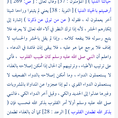
حياتنا الدنيا
) [ المؤمنون : 37] وقال تعالى :
[
ص:
269 ]
(
أرضيتم بالحياة الدنيا
) [ التوبة : 38] يعني لم يثبتوا وراءها شيئا
آخر يعملون له ، فقوله (
عن من تولى عن ذكرنا
) إشارة إلى
إنكارهم الحشر ، لأنه إذا ترك النظر في آلاء الله تعالى لا يعرفه فلا
يتبع رسوله فلا ينفعه كلامه . وإذا لم يقل بالحشر والحساب لا
يخاف فلا يرجع عما هو عليه ، فلا يبقى إذن فائدة في الدعاء ،
واعلم أن
النبي صلى الله عليه وسلم كان طبيب القلوب
، فأتى
على ترتيب الأطباء ، وترتيبهم أن الحال إذا أمكن إصلاحه بالغذاء
لا يستعملون الدواء ، وما أمكن إصلاحه بالدواء الضعيف لا
يستعملون الدواء القوي ، ثم إذا عجزوا عن المداواة بالمشروبات
وغيرها عدلوا إلى الحديد والكي ، وقيل آخر الدواء الكي ، فالنبي
صلى الله عليه وسلم أولا أمر القلوب بذكر الله فحسب فإن (
بذكر الله تطمئن القلوب
) [ الرعد : 28] كما أن بالغذاء تطمئن