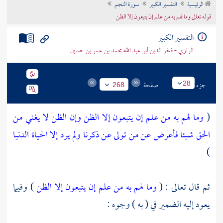
الرئيسية
التفسير الكبير
سورة النجم
تراجم الأعلام
قوله تعالى وما لهم به من علم إن يتبعون إلا الظن
التفسير الكبير
الرازي - فخر الدين أبو عبد الله محمد بن عمر بن حسين
جزء
صفحة
28
268
(
وما لهم به من علم إن يتبعون إلا الظن وإن الظن لا يغني من
الحق شيئا
فأعرض عن من تولى عن ذكرنا ولم يرد إلا الحياة الدنيا
)
ثم قال تعالى : (
وما لهم به من علم إن يتبعون إلا الظن
) وفيما
يعود إليه الضمير في ( به ) وجوه :