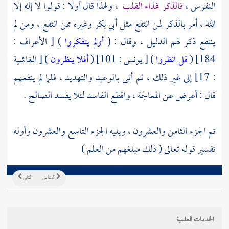
النفوس ،
فالذكر غذاء القلب
، ولهذا قال أولا : قولوا لا إله إلا
الله ، أمر بالذكر لمن انتفع مثل أبي بكر وغيره ممن انتفع ، ومن لم
ينتفع ذكر لهم الدليل ، وقال : (
أولم يتفكروا
) [ الأعراف :
184] (
قل انظروا
) [ يونس : 101] (
أفلا ينظرون
) [ الغاشية
: 17] إلى غير ذلك ، ثم أتى بالوعيد والتهديد ، فلما لم ينفعهم
قال : أعرض عن المعالجة ، واقطع الفاسد لئلا يفسد الصالح .
تم الجزء الثامن والعشرون ، ويليه الجزء التاسع والعشرون وأوله
تفسير قوله تعالى ( ذلك مبلغهم من العلم )
السابق
التالي
الخدمات العلمية