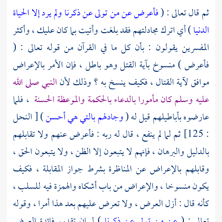
ثم قال تعالى : (
فأعرض عن من تولى عن ذكرنا ولم يرد إلا الحياة
الدنيا
) أي اترك مجادلتهم فقد بلغت وأتيت بما كان عليك ، وأكثر
المفسرين يقولون : بأن كل ما في القرآن من قوله تعالى : (
فأعرض ) منسوخ بآية القتل وهو باطل ، فإن الأمر بالإعراض
موافق لآية القتال ، فكيف ينسخ به ؟ وذلك لأن
النبي صلى الله
عليه وسلم كان مأمورا بالدعاء بالحكمة والموعظة الحسنة
، فلما
عارضوه بأباطيلهم قيل له (
وجادلهم بالتي هي أحسن
) [ النحل
: 125] ثم لما لم ينفع ، قال له ربه : فأعرض عنهم ولا تقابلهم
بالدليل والبرهان ، فإنهم لا يتبعون إلا الظن ، ولا يتبعون الحق ،
وقابلهم بالإعراض عن المناظرة بشرط جواز المقابلة ، فكيف
يكون منسوخا ، والإعراض من باب أشكاه والهمزة فيه للسلب ،
كأنه قال : أزل العرض ، ولا تعرض عليهم بعد هذا أمرا ، وقوله
تعالى : (
عن من تولى عن ذكرنا
) لبيان تقديم فائدة العرض