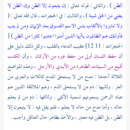
الظن
) . والثاني : قوله تعالى :
إن يتبعون إلا الظن وإن الظن لا
يغني من الحق شيئا
) ، والثالث : في الحجرات ، قال الله تعالى : (
ولا تنابزوا بالألقاب بئس الاسم الفسوق بعد الإيمان ومن لم يتب
فأولئك هم الظالمون
ياأيها الذين آمنوا اجتنبوا كثيرا من الظن
) [
الحجرات : 11 12] عقيب الدعاء بالقلب ، وكل ذلك دليل على
أن
حفظ اللسان أولى من حفظ غيره من الأركان
، وأن
الكذب
أقبح من السيئات الظاهرة من الأيدي والأرجل
، وهذه المواضع
الثلاثة أحدها : مدح من لا يستحق المدح كاللات والعزى من
العز . وثانيها : ذم من لا يستحق الذم ، وهم الملائكة الذين هم
عباد الرحمن يسمونهم تسمية الأنثى . وثالثها : ذم من لم يعلم
حاله ، وأما مدح من حاله لا يعلم ، فلم يقل فيه : لا يتبعون إلا
الظن ، بل الظن فيه معتبر ، والأخذ بظاهر حال العاقل واجب .