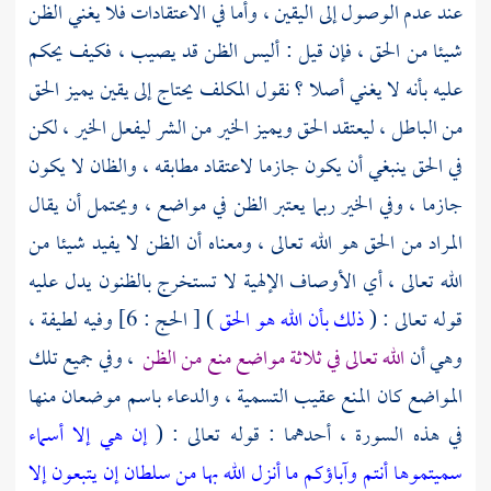
عند عدم الوصول إلى اليقين ، وأما في الاعتقادات فلا يغني الظن
شيئا من الحق ، فإن قيل : أليس الظن قد يصيب ، فكيف يحكم
عليه بأنه لا يغني أصلا ؟ نقول المكلف يحتاج إلى يقين يميز الحق
من الباطل ، ليعتقد الحق ويميز الخير من الشر ليفعل الخير ، لكن
في الحق ينبغي أن يكون جازما لاعتقاد مطابقه ، والظان لا يكون
جازما ، وفي الخير ربما يعتبر الظن في مواضع ، ويحتمل أن يقال
المراد من الحق هو الله تعالى ، ومعناه أن الظن لا يفيد شيئا من
الله تعالى ، أي الأوصاف الإلهية لا تستخرج بالظنون يدل عليه
قوله تعالى : (
ذلك بأن الله هو الحق
) [ الحج : 6] وفيه لطيفة ،
وهي أن
الله تعالى في ثلاثة مواضع منع من الظن
، وفي جميع تلك
المواضع كان المنع عقيب التسمية ، والدعاء باسم موضعان منها
في هذه السورة ، أحدهما : قوله تعالى : (
إن هي إلا أسماء
سميتموها أنتم وآباؤكم ما أنزل الله بها من سلطان إن يتبعون إلا