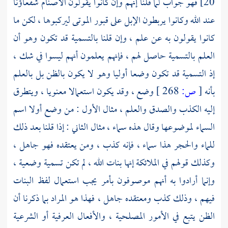
20] فهو جواب لما قلنا إنهم وإن كانوا يقولون الأصنام شفعاؤنا
عند الله وكانوا يربطون الإبل على قبور الموتى ليركبوها ، لكن ما
كانوا يقولون به عن علم ، وإن قلنا بالتسمية قد تكون وهو أن
العلم بالتسمية حاصل لهم ، فإنهم يعلمون أنهم ليسوا في شك ،
إذ التسمية قد تكون وضعا أوليا وهو لا يكون بالظن بل بالعلم
بأنه
[
ص:
268 ]
وضع ، وقد يكون استعمالا معنويا ، ويتطرق
إليه الكذب والصدق والعلم ، مثال الأول : من وضع أولا اسم
السماء لموضوعها وقال هذه سماء ، مثال الثاني : إذا قلنا بعد ذلك
للماء والحجر هذا سماء ، فإنه كذب ، ومن يعتقده فهو جاهل ،
وكذلك قولهم في الملائكة إنها بنات الله ، لم تكن تسمية وضعية ،
وإنما أرادوا به أنهم موصوفون بأمر يجب استعمال لفظ البنات
فيهم ، وذلك كذب ومعتقده جاهل ، فهذا هو المراد بما ذكرنا أن
الظن يتبع في الأمور المصلحية ، والأفعال العرفية أو الشرعية