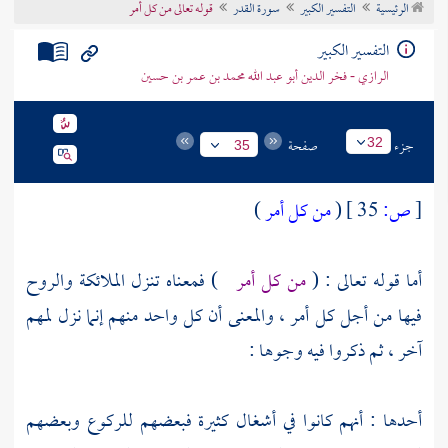
الرئيسية
التفسير الكبير
سورة القدر
قوله تعالى من كل أمر
تراجم الأعلام
التفسير الكبير
الرازي - فخر الدين أبو عبد الله محمد بن عمر بن حسين
جزء
صفحة
32
35
[
ص:
35 ]
(
من كل أمر
)
أما قوله تعالى : (
من كل أمر
) فمعناه تنزل الملائكة والروح
فيها من أجل كل أمر ، والمعنى أن كل واحد منهم إنما نزل لمهم
آخر ، ثم ذكروا فيه وجوها :
أحدها : أنهم كانوا في أشغال كثيرة فبعضهم للركوع وبعضهم