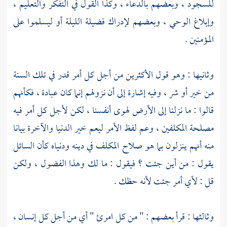
للسجود ، وبعضهم بالدعاء ، وكذا القول في التفكر والتعليم ،
وإبلاغ الوحي ، وبعضهم لإدراك فضيلة الليلة أو ليسلموا على
المؤمنين .
وثانيها : وهو قول الأكثرين من أجل كل أمر قدر في تلك السنة
من خير أو شر ، وفيه إشارة إلى أن نزولهم إنما كان عبادة ، فكأنهم
قالوا : ما نزلنا إلى الأرض لهوى أنفسنا ، لكن لأجل كل أمر فيه
مصلحة المكلفين ، وعم لفظ الأمر ليعم خير الدنيا والآخرة بيانا
منه أنهم ينزلون بما هو صلاح المكلف في دينه ودنياه كأن السائل
يقول : من أين جئت ؟ فيقول : ما لك وهذا الفضول ، ولكن
قل : لأي أمر جئت لأنه حظك .
وثالثها : قرأ بعضهم : " من كل امرئ " أي من أجل كل إنسان ،