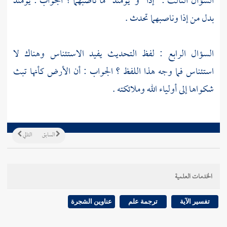
السؤال الثالث : "إذا" و"يومئذ" ما ناصبهما ؟ الجواب : يومئذ
بدل من إذا وناصبهما تحدث .
السؤال الرابع : لفظ التحديث يفيد الاستئناس وهناك لا
استئناس فما وجه هذا اللفظ ؟ الجواب : أن الأرض كأنها تبث
شكواها إلى أولياء الله وملائكته .
السابق
التالي
الخدمات العلمية
تفسير الآية
ترجمة علم
عناوين الشجرة