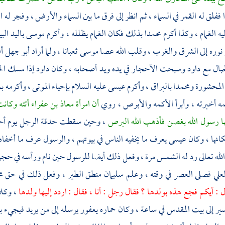
ا
ففلق له القمر في السماء ، ثم انظر إلى فرق ما بين السماء والأرض ، وفجر له 
ه الغمام ، وكذا أكرم
محمدا
بذلك فكان الغمام يظلله ، وأكرم
موسى
باليد الب
وره إلى الشرق والغرب ، وقلب الله عصا
موسى
ثعبانا ، ولما أراد
أبو جهل
أ
بال مع
داود
وسبحت الأحجار في يده ويد أصحابه ، وكان
داود
إذا مسك الح
 المحشورة
ومحمدا
بالبراق ، وأكرم
عيسى
عليه السلام بإحياء الموتى ، وأكرم
مه أخبرته ، وأبرأ الأكمه والأبرص ، روي
أن امرأة
معاذ بن عفراء
أتته وكان
 رسول الله بغصن فأذهب الله البرص
، وحين سقطت حدقة الرجل يوم
أح
كانها ، وكان
عيسى
يعرف ما يخفيه الناس في بيوتهم ، والرسول عرف ما أخفا
الله تعالى رد له الشمس مرة ، وفعل ذلك أيضا للرسول حين نام ورأسه في حج
علي
فصلى العصر في وقته ، وعلم
سليمان
منطق الطير ، وفعل ذلك في حق
م
 : أيكم فجع هذه بولدها ؟ فقال رجل : أنا ، فقال : اردد إليها ولدها
، وكل
ير إلى
بيت المقدس
في ساعة ، وكان حماره يعفور يرسله إلى من يريد فيجيء به