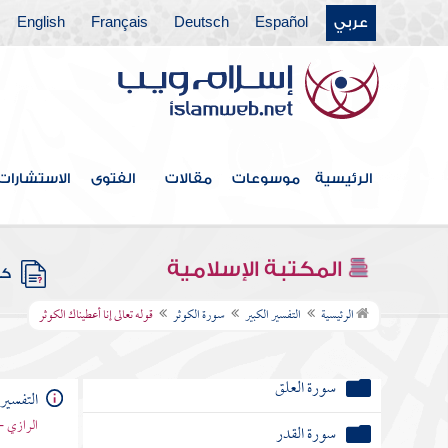
سورة الغاشية
عربي
Español
Deutsch
Français
English
سورة الفجر
سورة البلد
سورة الشمس
الرئيسية
موسوعات
مقالات
الفتوى
الاستشارات
سورة الليل
سورة الضحى
المكتبة الإسلامية
كتب
سورة الشرح
الرئيسية
التفسير الكبير
سورة الكوثر
قوله تعالى إنا أعطيناك الكوثر
سورة التين
سورة العلق
التفسير 
الرازي -
سورة القدر