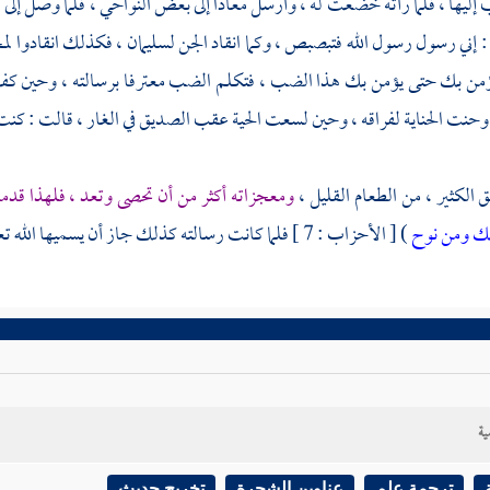
إليها ، فلما رأته خضعت له ، وأرسل
معاذا
إلى بعض النواحي ، فلما وصل إلى ا
: إني رسول رسول الله فتبصبص ، وكما انقاد الجن
لسليمان
، فكذلك انقادوا
لم
أؤمن بك حتى يؤمن بك هذا الضب ، فتكلم الضب معترفا برسالته ، وحين كف
وحنت الحناية لفراقه ، وحين لسعت الحية عقب الصديق في الغار ، قالت : كنت م
 الكثير ، من الطعام القليل ،
ومعجزاته أكثر من أن تحصى وتعد ، فلهذا قدم
نك ومن نوح
) [ الأحزاب : 7 ] فلما كانت رسالته كذلك جاز أن يسميها الله تعالى كوثرا ، فقال : (
ية
ترجمة علم
عناوين الشجرة
تخريج حديث