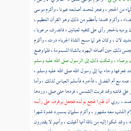
الماء من الحجر ، وفجر
لمحمد
أصابعه عيونا ، وأكرم
موسى
يضاء ، وأكرم
محمدا
بأعظم من ذلك وهو القرآن العظيم ،
ن يرميه بالحجر رأى على كتفيه ثعبانين ، فانصرف مرعوبا ،
ديد لان ، وكان هو لما مسح الشاة الجرباء درت ، وأكرم
ه بجنس ذلك حين أضافه
اليهود
بالشاة المسمومة ، فلما وضع
ت برصاء ، وشكت ذلك إلى الرسول صلى الله عليه وسلم
د
فعرفها وجاء بها إلى رسول الله صلى الله عليه وسلم ،
ه عمه مع
أم الفضل
، فأخبره فأسلم
العباس
لذلك ، وأما
ر
علي
فانتبه وقد غربت الشمس ، فردها حتى صلى ، وردها
حمد
، روي
أن طيرا فجع بولده فجعل يرفرف على رأسه
ام الذئب معه مشهور ، وأكرم
سليمان
بمسيره غدوة شهرا
 ، وقد شكوا إليه من ناقة أنها أغيلت ، وأنهم لا يقدرون