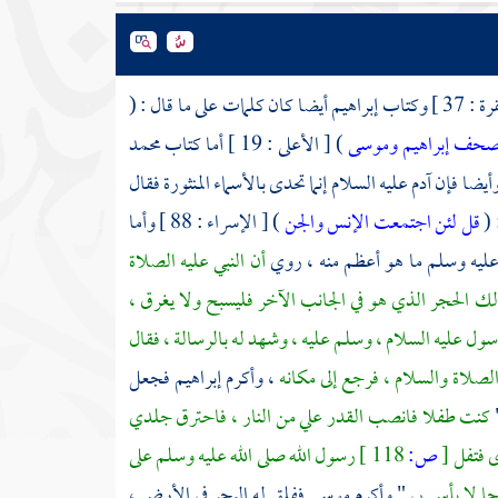
37 ] وكتاب
إبراهيم
أيضا كان كلمات على ما قال : (
حف إبراهيم وموسى
) [ الأعلى : 19 ] أما كتاب
محمد
آدم
عليه السلام إنما تحدى بالأسماء المنثورة فقال
 (
قل لئن اجتمعت الإنس والجن
) [ الإسراء : 88 ] وأما
عليه وسلم ما هو أعظم منه ، روي
أن النبي عليه الصلاة
لك الحجر الذي هو في الجانب الآخر فليسبح ولا يغرق ،
سول عليه السلام ، وسلم عليه ، وشهد له بالرسالة ، فقال
 الصلاة والسلام ، فرجع إلى مكانه
، وأكرم
إبراهيم
فجعل
"
كنت طفلا فانصب القدر علي من النار ، فاحترق جلدي
ى فتفل
[
ص:
118 ]
رسول الله صلى الله عليه وسلم على
ا لا بأس بي
" وأكرم
موسى
ففلق له البحر في الأرض ،