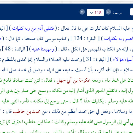
صفحة
118
م
عليه السلام كان كلمات على ما قال تعالى : (
فتلقى آدم من ربه كلمات
) [ البقرة : 
راهيم ربه بكلمات
) [ البقرة : 124 ] وكتاب
موسى
كان صحفا ، كما قال : (
ص
، فإنه هو الكتاب المهيمن على الكل ، قال : (
ومهيمنا عليه
) [ المائدة : 48 ] وأيضا فإن
بأسماء هؤلاء
) [ البقرة : 31 ]
ومحمد
عليه الصلاة والسلام إنما تحدى بالمنظوم :
سلام ، فإن الله أكرمه بأن أمسك سفينته على الماء ، وفعل في
محمد
صلى الله 
كان على شط ماء ، ومعه
عكرمة بن أبي جهل
، فقال : لئن كنت صادقا فادع ذ
ل إليه ، فانقلع الحجر الذي أشار إليه من مكانه ، وسبح حتى صار بين يدي الر
لله عليه وسلم : يكفيك هذا ؟ قال : حتى يرجع إلى مكانه ، فأمره النبي عليه
بردا وسلاما ، وفعل في حق
محمد
أعظم من ذلك ، عن
محمد بن حاطب
قال : 
 أمي إلى الرسول صلى الله عليه وسلم وقالت : هذا
ابن حاطب
احترق كما تر
بيده على المحترق منه ، وقال : أذهب الباس ، رب الناس ، فصرت صحيح