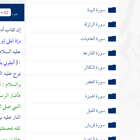
سورة البينة
جزء
32
سورة الزلزلة
إن كتاب
آد
سورة العاديات
وإذ ابتلى إب
عليه السلام 
سورة القارعة
: (
أنبئوني 
سورة التكاثر
نوح
عليه ال
سورة العصر
والسلام : 
فأشار الرسو
سورة الهمزة
النبي صلى ا
سورة الفيل
النار عليه 
سورة قريش
كله فحملتني
جلدي ومسح 
سورة الماعون