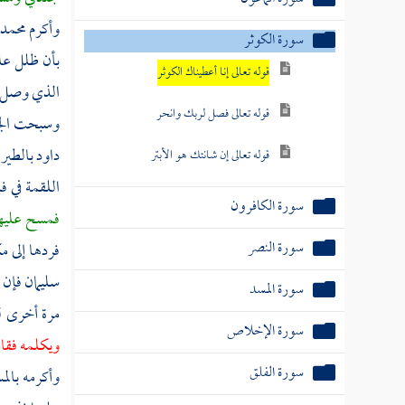
وأكرم
محمد
سورة الكوثر
بأن ظلل علي
قوله تعالى إنا أعطيناك الكوثر
الذي وصل ن
قوله تعالى فصل لربك وانحر
وسبحت الج
داود
بالطير
قوله تعالى إن شانئك هو الأبتر
اللقمة في ف
سورة الكافرون
فمسح عليها
سورة النصر
فردها إلى م
سليمان
فإن 
سورة المسد
مرة أخرى
ل
سورة الإخلاص
ويكلمه فقال
سورة الفلق
وأكرمه بالمس