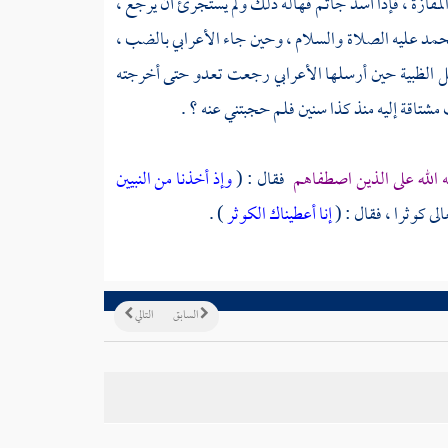
لمفازة ، فإذا أسد جاثم فهاله ذلك ولم يستجرئ أن يرجع ،
حمد
عليه الصلاة والسلام ، وحين جاء الأعرابي بالضب ،
ل الظبية حين أرسلها الأعرابي رجعت تعدو حتى أخرجته
شتاقة إليه منذ كذا سنين فلم حجبتني عنه ؟ .
ه الله على الذين اصطفاهم
فقال : (
وإذ أخذنا من النبيين
إنا أعطيناك الكوثر
) .
السابق
التالي