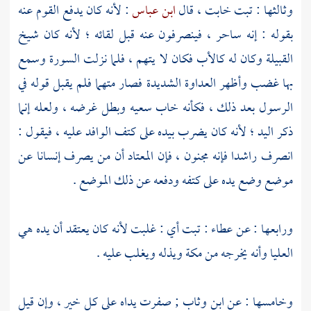
وثالثها : تبت خابت ، قال
ابن عباس
: لأنه كان يدفع القوم عنه
بقوله : إنه ساحر ، فينصرفون عنه قبل لقائه ؛ لأنه كان شيخ
القبيلة وكان له كالأب فكان لا يتهم ، فلما نزلت السورة وسمع
بها غضب وأظهر العداوة الشديدة فصار متهما فلم يقبل قوله في
الرسول بعد ذلك ، فكأنه خاب سعيه وبطل غرضه ، ولعله إنما
ذكر اليد ؛ لأنه كان يضرب بيده على كتف الوافد عليه ، فيقول :
انصرف راشدا فإنه مجنون ، فإن المعتاد أن من يصرف إنسانا عن
موضع وضع يده على كتفه ودفعه عن ذلك الموضع .
ورابعها : عن
عطاء
: تبت أي : غلبت لأنه كان يعتقد أن يده هي
العليا وأنه يخرجه من
مكة
ويذله ويغلب عليه .
وخامسها : عن
ابن وثاب
; صفرت يداه على كل خير ، وإن قيل