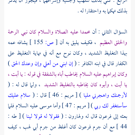
الرابع : كني بذلك لتلهب وجنتيه وإشراقهما ، فيجوز أن يذكر
بذلك تهكما به واحتقارا له .
السؤال الثاني : أن
محمدا
عليه الصلاة والسلام كان نبي الرحمة
والخلق العظيم
، فكيف يليق به أن
[
ص:
155 ]
يشافه عمه
بهذا التغليظ الشديد ، وكان
نوح
مع أنه في نهاية التغليظ على
الكفار قال في ابنه الكافر : (
إن ابني من أهلي وإن وعدك الحق
)
وكان
إبراهيم
عليه السلام يخاطب أباه بالشفقة في قوله : يا أبت ،
يا أبت ، وأبوه كان يخاطبه بالتغليظ الشديد
، ولما قال له : (
لأرجمنك واهجرني مليا
) [ مريم : 46 ] قال : (
سلام عليك
سأستغفر لك ربي
) [ مريم : 47 ] وأما
موسى
عليه السلام فلما
بعثه إلى فرعون قال له
ولهارون
: (
فقولا له قولا لينا
) [ طه :
44 ] مع أن جرم فرعون كان أغلظ من جرم
أبي لهب
، كيف