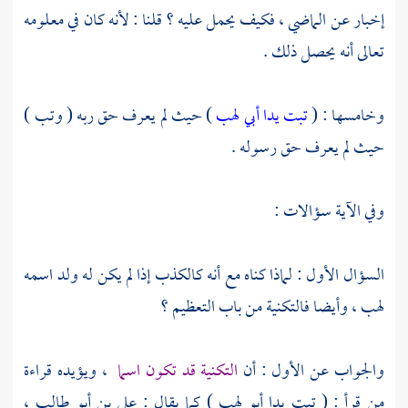
إخبار عن الماضي ، فكيف يحمل عليه ؟ قلنا : لأنه كان في معلومه
تعالى أنه يحصل ذلك .
وخامسها : (
تبت يدا أبي لهب
) حيث لم يعرف حق ربه ( وتب )
حيث لم يعرف حق رسوله .
وفي الآية سؤالات :
السؤال الأول : لماذا كناه مع أنه كالكذب إذا لم يكن له ولد اسمه
لهب ، وأيضا فالتكنية من باب التعظيم ؟
والجواب عن الأول : أن
التكنية قد تكون اسما
، ويؤيده قراءة
من قرأ : ( تبت يدا أبو لهب ) كما يقال :
علي بن أبو طالب
،