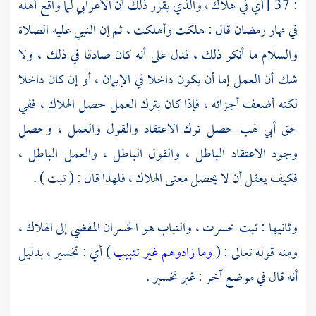
: 37 ] أي في هلاك ، والذي يقرر ذلك أن الأعرابي لما واقع أهله
في نهار رمضان قال : هلكت وأهلكت ، ثم إن النبي عليه الصلاة
والسلام ما أنكر ذلك ، فدل على أنه كان صادقا في ذلك ، ولا
شك أن العمل إما أن يكون داخلا في الإيمان ، أو إن كان داخلا
لكنه أضعف أجزائه ، فإذا كان بترك العمل حصل الهلاك ، ففي
حق
أبي لهب
حصل ترك الاعتقاد والقول والعمل ، وحصل
وجود الاعتقاد الباطل ، والقول الباطل ، والعمل الباطل ،
فكيف يعقل أن لا يحصل معنى الهلاك ، فلهذا قال : ( تبت ) .
وثانيها : تبت خسرت ، والتباب هو الخسران المفضي إلى الهلاك ،
ومنه قوله تعالى : (
وما زادوهم غير تتبيب
) أي : تخسير ، بدليل
أنه قال في موضع آخر : غير تخسير .