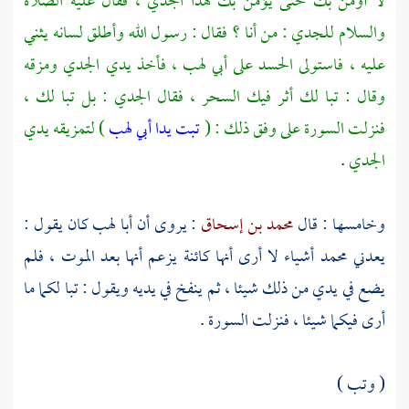
لا أومن بك حتى يؤمن بك هذا الجدي ، فقال عليه الصلاة
والسلام للجدي : من أنا ؟ فقال : رسول الله وأطلق لسانه يثني
عليه ، فاستولى الحسد على
أبي لهب
، فأخذ يدي الجدي ومزقه
وقال : تبا لك أثر فيك السحر ، فقال الجدي : بل تبا لك ،
فنزلت السورة على وفق ذلك : (
تبت يدا أبي لهب
) لتمزيقه يدي
الجدي
.
وخامسها : قال
محمد بن إسحاق
: يروى أن
أبا لهب
كان يقول :
يعدني
محمد
أشياء لا أرى أنها كائنة يزعم أنها بعد الموت ، فلم
يضع في يدي من ذلك شيئا ، ثم ينفخ في يديه ويقول : تبا لكما ما
أرى فيكما شيئا ، فنزلت السورة .
( وتب )