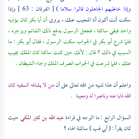
وإذا خاطبهم الجاهلون قالوا سلاما
) [ الفرقان : 63 ] وإذا
سكت أنت أكون أنا المجيب عنك ، يروى
أن
أبا بكر
كان يؤذيه
واحد فبقي ساكتا ، فجعل الرسول يدفع ذلك الشاتم ويزجره ،
فلما شرع
أبو بكر
في الجواب سكت الرسول ، فقال
أبو بكر
: ما
السبب في ذلك ؟ قال : لأنك حين كنت ساكتا كان الملك يجيب
عنك ، فلما شرعت في الجواب انصرف الملك وجاء الشيطان
.
واعلم أن هذا تنبيه من الله تعالى على أن
من لا يشافه السفيه كان
الله ذابا عنه وناصرا له ومعينا
.
السؤال الرابع : ما الوجه في قراءة
عبد الله بن كثير المكي
حيث
كان يقرأ : ( أبي لهب ) ساكنة الهاء ؟