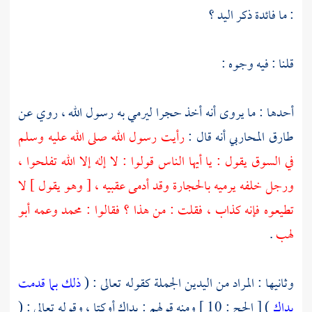
: ما فائدة ذكر اليد ؟
قلنا : فيه وجوه :
أحدها : ما يروى أنه أخذ حجرا ليرمي به رسول الله ، روي عن
طارق المحاربي
أنه قال :
رأيت رسول الله صلى الله عليه وسلم
في السوق يقول : يا أيها الناس قولوا : لا إله إلا الله تفلحوا ،
ورجل خلفه يرميه بالحجارة وقد أدمى عقبيه ، [ وهو يقول ] لا
تطيعوه فإنه كذاب ، فقلت : من هذا ؟ فقالوا :
محمد
وعمه
أبو
لهب
.
وثانيها : المراد من اليدين الجملة كقوله تعالى : (
ذلك بما قدمت
يداك
) [ الحج : 10 ] ومنه قولهم : يداك أوكتا ، وقوله تعالى : (