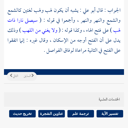
الجواب : قال
أبو علي
: يشبه أن يكون لهب ولهب لغتين كالشمع
والشمع والنهر والنهر ، وأجمعوا في قوله : (
سيصلى نارا ذات
لهب
) على فتح الهاء ، وكذا قوله : (
ولا يغني من اللهب
) وذلك
يدل على أن الفتح أوجه من الإسكان ، وقال غيره : إنما اتفقوا
على الفتح في الثانية مراعاة لوفاق الفواصل .
السابق
التالي
الخدمات العلمية
تفسير الآية
ترجمة علم
عناوين الشجرة
تخريج حديث