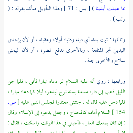
مما عملت أيدينا
) [ يس : 71 ] وهذا التأويل متأكد بقوله : (
وتب ) .
وثالثها : تبت يداه أي دينه ودنياه أولاه وعقباه ، أو لأن بإحدى
اليدين تجر المنفعة ، وبالأخرى تدفع المضرة ، أو لأن اليمنى
سلاح والأخرى جنة .
ورابعها : روي
أنه عليه السلام لما دعاه نهارا فأتى ، فلما جن
الليل ذهب إلى داره مستنا بسنة
نوح
ليدعوه ليلا كما دعاه نهارا ،
فلما دخل عليه قال له : جئتني معتذرا فجلس النبي عليه
[
ص:
154 ]
السلام أمامه كالمحتاج ، وجعل يدعوه إلى الإسلام وقال
: إن كان يمنعك العار ، فأجبني في هذا الوقت واسكت ، فقال :