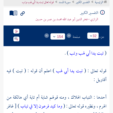
الرئيسية
التفسير الكبير
سورة المسد
قوله تعالى تبت يدا أبي لهب وتب
تراجم الأعلام
التفسير الكبير
الرازي - فخر الدين أبو عبد الله محمد بن عمر بن حسين
جزء
صفحة
32
154
(
تبت يدا أبي لهب وتب
) .
قوله تعالى : (
تبت يدا أبي لهب
) اعلم أن قوله : ( تبت ) فيه
أقاويل :
أحدها : التباب الهلاك ، ومنه قولهم شابة أم تابة أي هالكة من
الهرم ، ونظيره قوله تعالى : (
وما كيد فرعون إلا في تباب
) [ غافر