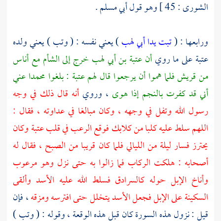
الشورى : 45 ] وهو قول
أبي مسلم
.
ورابعها : (
تبت يدا أبي لهب
) يعني نفسه : ( وتب ) يعني ولده
عتبة
على ما روي
أن
عتبة بن أبي لهب
خرج إلى
الشأم
مع أناس
من
قريش
فلما هموا أن يرجعوا قال لهم
عتبة
: بلغوا
محمدا
عني
أني قد كفرت بالنجم إذا هوى
، وروي
أنه قال ذلك في وجه
رسول الله وتفل في وجهه ، وكان مبالغا في عداوته ، فقال :
اللهم سلط عليه كلبا من كلابك فوقع الرعب في قلب
عتبة
وكان
يحترز فسار ليلة من الليالي فلما كان قريبا من الصبح ، فقال له
أصحابه : هلكت الركاب فما زالوا به حتى نزل وهو مرعوب
وأناخ الإبل حوله كالسرادق فسلط الله عليه الأسد وألقى
السكينة على الإبل فجعل الأسد يتخلل حتى افترسه ومزقه
، فإن
قيل : نزول هذه السورة كان قبل هذه الوقعة ، وقوله : ( وتب )