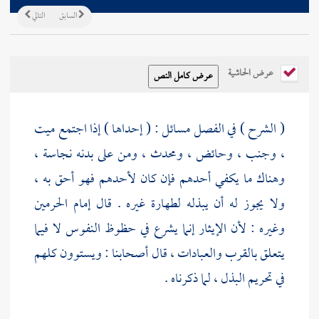
السابق
التالي
عرض الحاشية
( الشرح ) في الفصل مسائل : ( إحداها ) إذا اجتمع ميت
، وجنب ، وحائض ، ومحدث ، ومن على بدنه نجاسة ،
وهناك ما يكفي أحدهم فإن كان لأحدهم فهو أحق به ،
ولا يجوز له أن يبذله لطهارة غيره . قال إمام الحرمين
وغيره : لأن الإيثار إنما يشرع في حظوظ النفوس لا فيما
يتعلق بالقرب والعبادات ، قال أصحابنا : ويستوون كلهم
في تحريم البذل ، لما ذكرناه .