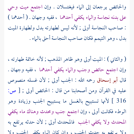
والحائض يرجعان إلى الماء فيغتسلان . وإن
اجتمع ميت وحي
على بدنه نجاسة والماء يكفي أحدهما
، ففيه وجهان . ( أحدهما )
: صاحب النجاسة أولى ; لأنه ليس لطهارته بدل ولطهارة الميت
بدل ، وهو التيمم فكان صاحب النجاسة أحق بالماء .
( والثاني ) : الميت أولى وهو ظاهر المذهب ; لأنه خاتمة طهارته ،
وإن
اجتمع حائض وجنب والماء يكفي أحدهما
، ففيه وجهان .
قال
أبو إسحاق
رحمه الله : الجنب أولى ; لأن غسله منصوص
عليه في القرآن ومن أصحابنا من قال : الحائض أولى ;
[
ص:
316 ]
لأنها تستبيح بالغسل ما يستبيح الجنب وزيادة وهو
الوطء فكانت أولى ، وإن
اجتمع جنب ومحدث وهناك ماء يكفي
المحدث ولا يكفي الجنب
فالمحدث أولى ; لأن حدثه يرتفع به
ولا يرتفع به حدث الجنب ، وإن كان الماء يكفي الجنب ولا