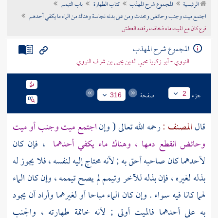
الرئيسية
المجموع شرح المهذب
كتاب الطهارة
باب التيمم
تراجم الأعلام
اجتمع ميت وجنب وحائض ومحدث ومن على بدنه نجاسة وهناك من الماء ما يكفي أحدهم
فرع كان مع الميت ماء فخافت رفقته العطش
المجموع شرح المهذب
النووي - أبو زكريا محيي الدين يحيى بن شرف النووي
جزء
صفحة
2
316
قال
المصنف :
رحمه الله تعالى ( وإن
اجتمع ميت وجنب أو ميت
وحائض انقطع دمها ، وهناك ماء يكفي أحدهما
، فإن كان
لأحدهما كان صاحبه أحق به ; لأنه محتاج إليه لنفسه ، فلا يجوز له
بذله لغيره ، فإن بذله للآخر وتيمم لم يصح تيممه ، وإن كان الماء
لهما كانا فيه سواء . وإن كان الماء مباحا أو لغيرهما وأراد أن يجود
به على أحدهما فالميت أولى ; لأنه خاتمة طهارته ، والجنب