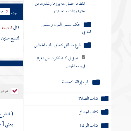
فرع مسائل تتعلق بباب الحيض
جزء
2
فصل في أشياء أنكرت على الغزالي
قال
المصنف
في باب الحيض
لتسع سنين ،
باب إزالة النجاسة
كتاب الصلاة
كتاب الجنائز
كتاب الزكاة
عرض ال
كتاب الصيام
( الشرح
كتاب الاعتكاف
يعني
[
ص
كتاب الحج