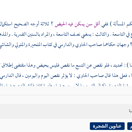
كم المسألة ) ففي
أقل سن يمكن فيه الحيض
؟ ثلاثة أوجه الصحيح استكمال 
في التاسعة . والثالث : بمضي نصف التاسعة ، والمراد بالسنين القمرية . والم
؟ وجهان حكاهما صاحب الحاوي
والدارمي
في كتاب المتحيرة
والمتولي
والشاش
ا ) : تحديد ، فلو نقص عن التسع ما نقص فليس بحيض وهذا مقتضى إطلاق
 ، فعلى هذا قال صاحب الحاوي : لا يؤثر نقص اليوم واليومين ، قال
الدارمي
 رؤية الدم واستكمال التسع ما لا يسع حيضا وطهرا كان ذلك الدم حيضا وإلا
ستكمالها نظر إن رأت قبل التسع أقل من يوم وليلة وبعد التسع يوما وليلة جعل
 وليلة فليس لها حيض وإن كان الجميع يوما وليلة بعضه قبل التسع وبعضه ب
ية
الاختلافات : كل هذا عندي خطأ ; لأن المرجع في جميع ذلك إلى الوجود ،
لم . ثم إن الجمهور لم يفرقوا في هذا بين البلاد الحارة والباردة وفيه وجه حكا
عناوين الشجرة