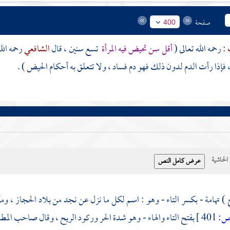
صفحة
400
 :
رحمه الله تعالى (
أقل سن تحيض فيه المرأة
تسع سنين ، قال
الشافعي
رحمه ال
 فإذا رأت الدم لدون ذلك فهو دم فساد ، ولا تتعلق به أحكام الحيض ) .
حاشية
 )
تهامة
- بكسر التاء - وهو : اسم لكل ما نزل عن
نجد
من بلاد
الحجاز
،
وم
:
401 ]
بفتح التاء والهاء - وهو شدة الحر وركود الريح ، وقال صاحب المطا