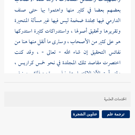
بعضهم بعضا في كثير منها واهتموا بها حتى صنف
الدارمي
فيها مجلدة ضخمة ليس فيها غير مسألة المتحيرة
وتقريرها وتحقيق أصولها ، واستدراكات كثيرة استدركها
هو على كثير من الأصحاب ، وسترى ما أنقل منها هنا من
نفائس التحقيق إن شاء الله - تعالى - ، وقد كنت
اختصرت مقاصد تلك المجلدة في نحو خمس كراريس ،
وقد رأيت الآن الاقتصار على نبذ يسيرة من ذلك . وينبغي
للناظر فيها أن يعتني بحفظ ضوابطها وأصولها فيسهل
عليه بعده جميع ما يراه من صورها ، واتفق أصحابنا
الخدمات العلمية
المتقدمون والمتأخرون على أن
ناسية الوقت والعدد تسمى
متحيرة
.
ترجمة علم
عناوين الشجرة