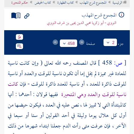
الرئيسية
المجموع شرح المهذب
كتاب الطهارة
كتاب الحيض
حكم المتحيرة
تراجم الأعلام
المجموع شرح المهذب
النووي - أبو زكريا محيي الدين يحيى بن شرف النووي
جزء
صفحة
2
458
[
ص:
458 ]
قال
المصنف
رحمه الله تعالى ( وإن كانت ناسية
للعادة غير مميزة لم يخل إما أن تكون ناسية للوقت والعدد أو ناسية
للوقت ذاكرة للعدد ، أو ناسية للعدد ذاكرة للوقت - فإن
كانت
ناسية للوقت والعدد وهي المتحيرة
ففيها قولان : أحدهما : أنها
كالمبتدأة التي لا تمييز لها ، نص عليه في العدد ، فيكون حيضها من
أول كل هلال يوما وليلة في أحد القولين أو ستا أو سبعا في
الآخر ، فإن عرفت متى رأت الدم جعلنا ابتداء شهرها من ذلك