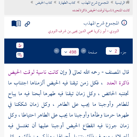
الرئيسية
المجموع شرح المهذب
كتاب الطهارة
كتاب الحيض
تراجم الأعلام
كانت المتحيرة ناسية لوقت الحيض ذاكرة لعدده
المجموع شرح المهذب
النووي - أبو زكريا محيي الدين يحيى بن شرف النووي
جزء
صفحة
2
498
قال
المصنف
- رحمه الله تعالى ( وإن
كانت ناسية لوقت الحيض
ذاكرة العدد
، فكل زمن تيقنا فيه الحيض ألزمناها اجتناب ما
تجتنبه الحائض ، وكل زمان تيقنا فيه طهرها أبحنا فيه ما يباح
للطاهر وأوجبنا ما يجب على الطاهر ، وكل زمان شككنا في
طهرها حرمنا وطأها وأوجبنا ما يجب على الطاهر احتياطا ، وكل
زمان جوزنا فيه انقطاع الحيض أوجبنا عليها أن تغتسل فيه
للصلاة ، ويعرف ذلك بتنزيل أحوالها ، ونذكر من ذلك مسائل