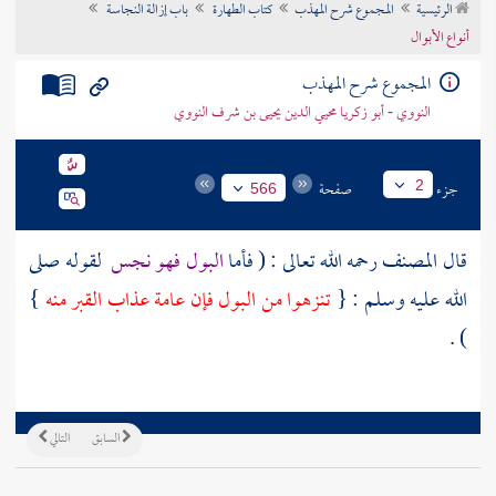
الرئيسية
المجموع شرح المهذب
كتاب الطهارة
باب إزالة النجاسة
تراجم الأعلام
أنواع الأبوال
المجموع شرح المهذب
النووي - أبو زكريا محيي الدين يحيى بن شرف النووي
جزء
صفحة
2
566
قال
المصنف
رحمه الله تعالى : ( فأما
البول فهو نجس
لقوله صلى
الله عليه وسلم : {
تنزهوا من البول فإن عامة عذاب القبر منه
}
) .
السابق
التالي