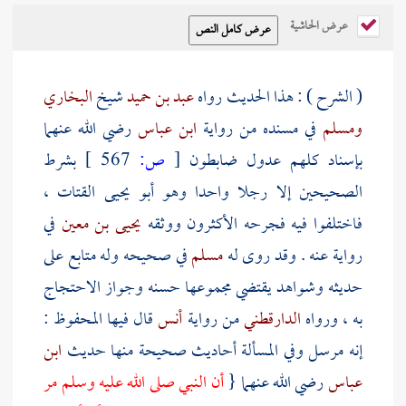
عرض الحاشية
( الشرح ) : هذا الحديث رواه
عبد بن حميد
شيخ
البخاري
ومسلم
في مسنده من رواية
ابن عباس
رضي الله عنهما
بإسناد كلهم عدول ضابطون
[
ص:
567 ]
بشرط
الصحيحين إلا رجلا واحدا وهو
أبو يحيى القتات
،
فاختلفوا فيه فجرحه الأكثرون ووثقه
يحيى بن معين
في
رواية عنه . وقد روى له
مسلم
في صحيحه وله متابع على
حديثه وشواهد يقتضي مجموعها حسنه وجواز الاحتجاج
به ، ورواه
الدارقطني
من رواية
أنس
قال فيها المحفوظ :
إنه مرسل وفي المسألة أحاديث صحيحة منها حديث
ابن
عباس
رضي الله عنهما {
أن النبي صلى الله عليه وسلم مر