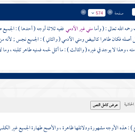
صفحة
574
رحمه الله تعالى : ( وأما
مني غير الآدمي
ففيه ثلاثة أوجه ( أحدها ) : الجميع 
ل أصله فكان طاهرا كالبيض ومني الآدمي ( والثاني ) : الجميع نجس ; لأنه م
ته ، وهذا لا يوجد في غيره ( والثالث ) : ما أكل لحمه فمنيه طاهر كلبنه ، وما 
حاشية
 ) : هذه الأوجه مشهورة ودلائلها ظاهرة ، والأصح طهارة الجميع غير الكل