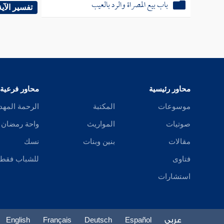
باب بيع المصراة والرد بالعيب
في حال ح
تفسير الآية
( أصحهما
كاللبن 
محاور رئيسية
محاور فرعية
موسوعات
المكتبة
الرحمة المهد
صوتيات
المواريث
واحة رمضان
مقالات
بنين وبنات
نسك
( فرع )
فتاوى
للشباب فقط
الأطعمة
استشارات
إذا خنز 
عربي
Español
Deutsch
Français
English