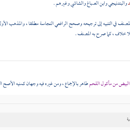
د
والبندنيجي
وابن الصباغ
والشاشي
وغيرهم .
لمصنف
في التنبيه إلى ترجيحه وصحح
الرافعي
النجاسة مطلقا ، والمذهب الأول 
 خلاف ، كما صرح به
المصنف
.
البيض من مأكول اللحم
طاهر بالإجماع ، ومن غيره فيه وجهان كمنيه الأصح ال
ر
المصنف
في تعليله الوجه الأول إلى القطع بهذا قال أصحابنا : ويجري الوجها
لا خلاف ، وثبت في صحيح
مسلم
عن
[
ص:
575 ]
أبي سعيد الخدري
رضي 
ية
أطيب الطيب
} وفي الصحيحين {
أن وبيص الطيب كان يرى من مفارق رسول ا