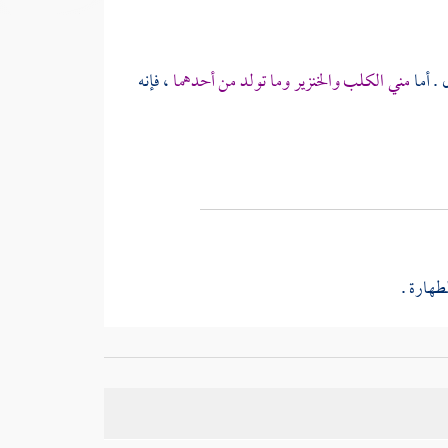
. أما
مني الكلب والخنزير وما تولد من أحدهما
، فإنه
طهارة .
ن في
بزر القز
; لأنه أصل الدود كالبيض . وأما دود القز
الله عنه أن رسول الله صلى الله عليه وسلم قال : {
لله صلى الله عليه وسلم
} وفي فأرة المسك المنفصلة