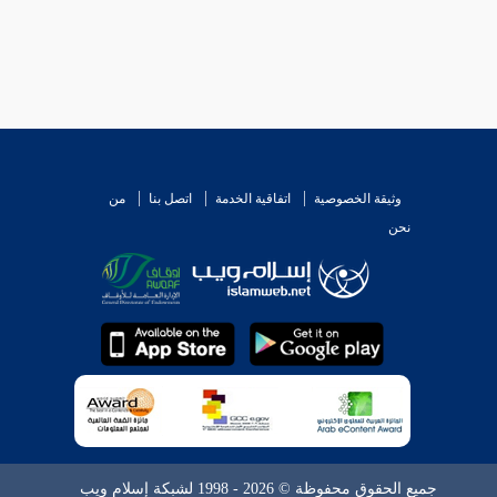
لة في الحياة فإن انفصلت بعد موتها فنجسة على المذهب
وثيقة الخصوصية
اتفاقية الخدمة
اتصل بنا
من
نحن
ائر الدماء ( والثاني ) : الطهارة كاللحم وغيره من
ا خلاف ، صرح به صاحب التتمة وغيره ، وكذا اللحم
ي باب الأطعمة ، وهو شاذ ضعيف جدا .
جميع الحقوق محفوظة © 2026 - 1998 لشبكة إسلام ويب