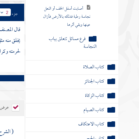
أصابت أسفل الخف أو النعل
جزء
2
نجاسة رطبة فدلكه بالأرض فأزال
عينها وبقي أثرها
قال
المصنف
فرع مسائل تتعلق بباب
يخلق منه مث
النجاسة
لحرمته وكرام
كتاب الصلاة
كتاب الجنائز
كتاب الزكاة
عرض ال
كتاب الصيام
كتاب الاعتكاف
( الشرح
كتاب الحج